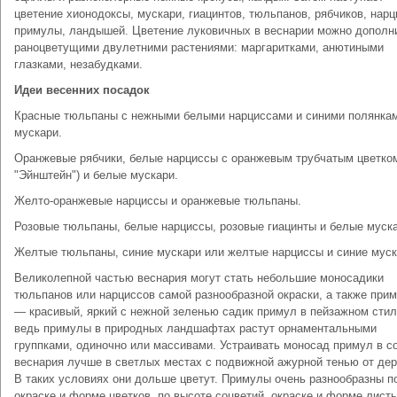
цветение хионодоксы, мускари, гиацинтов, тюльпанов, рябчиков, нарц
примулы, ландышей. Цветение луковичных в веснарии можно дополн
раноцветущими двулетними растениями: маргаритками, анютиными
глазками, незабудками.
Идеи весенних посадок
Красные тюльпаны с нежными белыми нарциссами и синими полянка
мускари.
Оранжевые рябчики, белые нарциссы с оранжевым трубчатым цветком
"Эйнштейн") и белые мускари.
Желто-оранжевые нарциссы и оранжевые тюльпаны.
Розовые тюльпаны, белые нарциссы, розовые гиацинты и белые муска
Желтые тюльпаны, синие мускари или желтые нарциссы и синие муск
Великолепной частью веснария могут стать небольшие моносадики
тюльпанов или нарциссов самой разнообразной окраски, а также при
— красивый, яркий с нежной зеленью садик примул в пейзажном стил
ведь примулы в природных ландшафтах растут орнаментальными
группками, одиночно или массивами. Устраивать моносад примул в с
веснария лучше в светлых местах с подвижной ажурной тенью от дер
В таких условиях они дольше цветут. Примулы очень разнообразны п
окраске и форме цветков, по высоте соцветий, окраске и форме листь