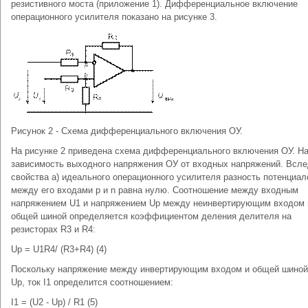
резистивного моста (приложение 1). Дифференциальное включение
операционного усилителя показано на рисунке 3.
Рисунок 2 - Схема дифференциального включения ОУ.
На рисунке 2 приведена схема дифференциального включения ОУ. Н
зависимость выходного напряжения ОУ от входных напряжений. Всле
свойства а) идеального операционного усилителя разность потенциал
между его входами p и n равна нулю. Соотношение между входным
напряжением U1 и напряжением Up между неинвертирующим входом 
общей шиной определяется коэффициентом деления делителя на
резисторах R3 и R4:
Up = U1R4/ (R3+R4) (4)
Поскольку напряжение между инвертирующим входом и общей шиной
Up, ток I1 определится соотношением:
I1 = (U2 - Up) / R1 (5)