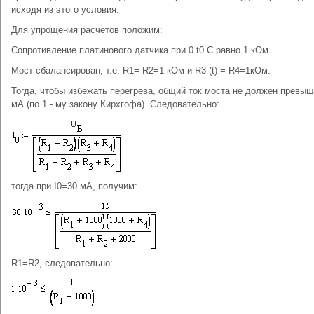
исходя из этого условия.
Для упрощения расчетов положим:
Сопротивление платинового датчика при 0 t0 С равно 1 кОм.
Мост сбалансирован, т.е. R1= R2=1 кОм и R3 (t) = R4=1кОм.
Тогда, чтобы избежать перегрева, общий ток моста не должен превыш
мА (по 1 - му закону Кирхгофа). Следовательно:
тогда при I0=30 мА, получим:
R1=R2, следовательно: