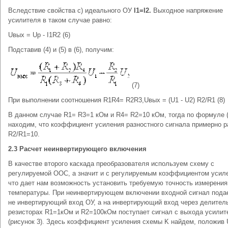
Вследствие свойства c) идеального ОУ
I1=I2.
Выходное напряжение
усилителя в таком случае равно:
Uвых = Up - I1R2 (6)
Подставив (4) и (5) в (6), получим:
(7)
При выполнении соотношения R1R4= R2R3,Uвых = (U1 - U2) R2/R1 (8)
В данном случае R1= R3=1 кОм и R4= R2=10 кОм, тогда по формуле (
находим, что коэффициент усиления разностного сигнала примерно р
R2/R1=10.
2.3 Расчет неинвертирующего включения
В качестве второго каскада преобразователя используем схему с
регулируемой ООС, а значит и с регулируемым коэффициентом усил
что дает нам возможность установить требуемую точность измерения
температуры. При неинвертирующем включении входной сигнал пода
не инвертирующий вход ОУ, а на инвертирующий вход через делител
резисторах R1=1кОм и R2=100кОм поступает сигнал с выхода усилит
(рисунок 3). Здесь коэффициент усиления схемы K найдем, положив 