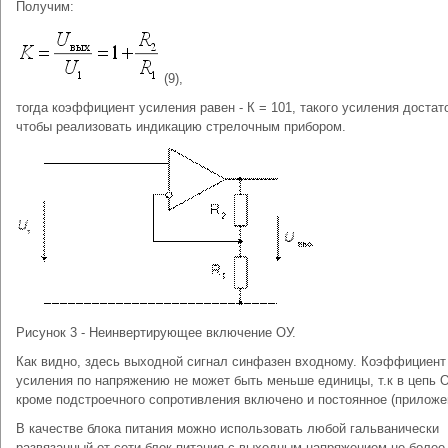
Получим:
(9),
тогда коэффициент усиления равен - К = 101, такого усиления достат
чтобы реализовать индикацию стрелочным прибором.
Рисунок 3 - Неинвертирующее включение ОУ.
Как видно, здесь выходной сигнал синфазен входному. Коэффициент
усиления по напряжению не может быть меньше единицы, т.к в цепь
кроме подстроечного сопротивления включено и постоянное (приложен
В качестве блока питания можно использовать любой гальванически
развязанный от сети блок питания с выходным напряжением не более 