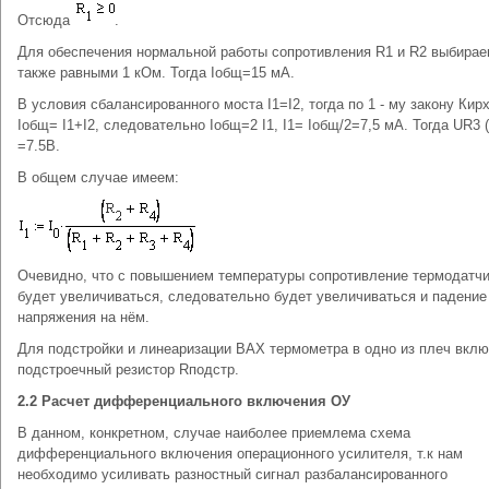
Отсюда
.
Для обеспечения нормальной работы сопротивления R1 и R2 выбира
также равными 1 кОм. Тогда Iобщ=15 мА.
В условия сбалансированного моста I1=I2, тогда по 1 - му закону Кир
Iобщ= I1+I2, следовательно Iобщ=2 I1, I1= Iобщ/2=7,5 мА. Тогда UR3 (
=7.5В.
В общем случае имеем:
Очевидно, что с повышением температуры сопротивление термодатч
будет увеличиваться, следовательно будет увеличиваться и падение
напряжения на нём.
Для подстройки и линеаризации ВАХ термометра в одно из плеч вкл
подстроечный резистор Rподстр.
2.2 Расчет дифференциального включения ОУ
В данном, конкретном, случае наиболее приемлема схема
дифференциального включения операционного усилителя, т.к нам
необходимо усиливать разностный сигнал разбалансированного