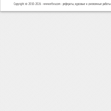
Copyright © 2010-2026 - www.refsru.com - рефераты, курсовые и дипломные работы