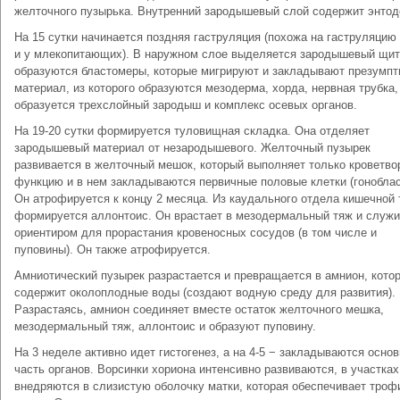
желточного пузырька. Внутренний зародышевый слой содержит энтод
На 15 сутки начинается поздняя гаструляция (похожа на гаструляцию 
и у млекопитающих). В наружном слое выделяется зародышевый щит
образуются бластомеры, которые мигрируют и закладывают презумп
материал, из которого образуются мезодерма, хорда, нервная трубка,
образуется трехслойный зародыш и комплекс осевых органов.
На 19-20 сутки формируется туловищная складка. Она отделяет
зародышевый материал от незародышевого. Желточный пузырек
развивается в желточный мешок, который выполняет только кроветв
функцию и в нем закладываются первичные половые клетки (гоноблас
Он атрофируется к концу 2 месяца. Из каудального отдела кишечной 
формируется аллонтоис. Он врастает в мезодермальный тяж и служи
ориентиром для прорастания кровеносных сосудов (в том числе и
пуповины). Он также атрофируется.
Амниотический пузырек разрастается и превращается в амнион, кото
содержит околоплодные воды (создают водную среду для развития).
Разрастаясь, амнион соединяет вместе остаток желточного мешка,
мезодермальный тяж, аллонтоис и образуют пуповину.
На 3 неделе активно идет гистогенез, а на 4-5 − закладываются осно
часть органов. Ворсинки хориона интенсивно развиваются, в участках
внедряются в слизистую оболочку матки, которая обеспечивает троф