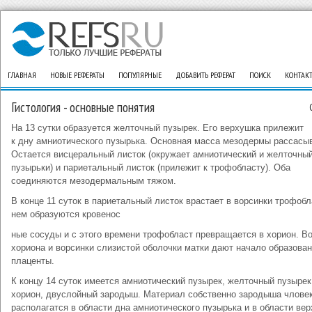
ГЛАВНАЯ
НОВЫЕ РЕФЕРАТЫ
ПОПУЛЯРНЫЕ
ДОБАВИТЬ РЕФЕРАТ
ПОИСК
КОНТАК
Гистология - основные понятия
На 13 сутки образуется желточный пузырек. Его верхушка прилежит
к дну амниотического пузырька. Основная масса мезодермы рассасы
Остается висцеральный листок (окружает амниотический и желточны
пузырьки) и париетальный листок (прилежит к трофобласту). Оба
соединяются мезодермальным тяжом.
В конце 11 суток в париетальный листок врастает в ворсинки трофобл
нем образуются кровенос
ные сосуды и с этого времени трофобласт превращается в хорион. В
хориона и ворсинки слизистой оболочки матки дают начало образова
плаценты.
К концу 14 суток имеется амниотический пузырек, желточный пузырек
хорион, двуслойный зародыш. Материал собственно зародыша члове
располагатся в области дна амниотического пузырька и в области ве