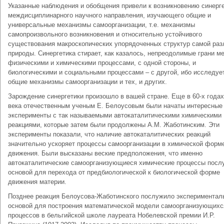
Указанные наблюдения и обобщения привели к возникновению синерге
междисциплинарного научного направления, изучающего общие и
универсальные механизмы самоорганизации, т.е. механизмы
самопроизвольного возникновения и относительно устойчивого
существования макроскопических упорядоченных структур самой раз
природы. Синергетика стирает, как казалось, непреодолимые грани м
физическими и химическими процессами, с одной стороны, и
биологическими и социальными процессами – с другой, ибо исследуе
общие механизмы самоорганизации и тех, и других.
Зарождение синергетики произошло в вашей стране. Еще в 60-х года
века отечественным ученым E. Белоусовым были начаты интересные
эксперименты с так называемыми автокаталитическими химическими
реакциями, которые затем были продолжены A.M. Жаботинским. Эти
эксперименты показали, что наличие автокаталитических реакций
значительно ускоряет процессы самоорганизации в химической форм
движения. Были высказаны веские предположения, что именно
автокаталитические самоорганизующиеся химические процессы посл
основой для перехода от предбиологической к биологической форме
движения материи.
Позднее реакция Белоусова-Жаботинского послужило экспериментал
основой для построения математической модели самоорганизующихс
процессов в бельгийской школе лауреата Нобелевской премии И.Р.