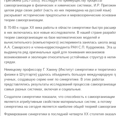
Пригожина (1917-2003). Исследуя по преимуществу процессы
самоорганизации в физических и химических системах, И.Р. Пригожин
целом ряде своих работ (часть из них переведена на русский язык)
раскрывает исторические предпосылки и мировоззренческие основан
теории самоорганизации.
В 70-80-х годах XX века работы в области синергетики быстро расшир
в них включались все новые исследователи. В нашей стране разрабо
теории самоорганизации на базе математических моделей и
вычислительного (компьютерного) эксперимента занялась школа ака
А.А. Самарского и члена-корреспондента РАН С.П. Курдюмова. Эта ш
выдвинула ряд оригинальных идей для понимания механизмов
возникновения и эволюции относительно устойчивых структур в нели
средах.
Немецкому профессору Г. Хакену (Институт синергетики и теоретичес
физики в Штутгарте) удалось объединить большую международную г
ученых, создавшую серию книг по синергетике. В этих работах
представлялись результаты исследований процессов самоорганизаци
самых разных системах, включая и социальные.
Создатели синергетики показали, что способность к самоорганизации
является атрибутивным свойством материальных систем, а потому
синергетика на сегодня является наиболее общей теорией самооргани
Формирование синергетики в последней четверти XX столетия оказал