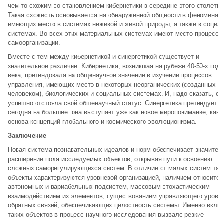
чем-то схожим со становлением кибернетики в середине этого столет
Такая схожесть основывается на обнаруженной общности в феномена
имеющих место в системах неживой и живой природы, а также в соц
системах. Во всех этих материальных системах имеют место процес
самоорганизации.
Вместе с тем между кибернетикой и синергетикой существует и
значительное различие. Кибернетика, возникшая на рубеже 40-50-х г
века, претендовала на общенаучное значение в изучении процессов
управления, имеющих место в некоторых неорганических (созданных
человеком), биологических и социальных системах. И, надо сказать, 
успешно отстояла свой общенаучный статус. Синергетика претендует
сегодня на большее: она выступает уже как новое миропонимание, ка
основа концепций глобального и космического эволюционизма.
Заключение
Новая система познавательных идеалов и норм обеспечивает значит
расширение поля исследуемых объектов, открывая пути к освоению
сложных саморегулирующихся систем. В отличие от малых систем т
объекты характеризуются уровневой организацией, наличием относит
автономных и вариабельных подсистем, массовым стохастическим
взаимодействием их элементов, существованием управляющего уров
обратных связей, обеспечивающих целостность системы. Именно вк
таких объектов в процесс научного исследования вызвало резкие