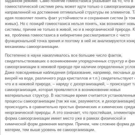
заданном режиме. Само понятие гомеостазиса указывает на то, что в
гомеостатической системе речь может идти только о самоорганизации
направленной на достижение оптимальной структуры ее элементов. Т
идея позволяет понять факт устойчивости и сохранения систем (в то
живых). Но с позиций гомеостазиса нельзя понять, как возникают нов
системы, причем не только в живой, но и в неорганической природе. 
же, проблема гомеостазиса в кибернетике рассматривается с чисто
функциональной точка зрения и поэтому в ней не анализируются кон
механизмы самоорганизации.
Постепенно в науке накапливалось все большее число фактов,
свидетельствовавших о возникновении упорядоченных структур и фе
самоорганизации в неживой природе при наличии определенных усло
Даже повседневные наблюдения (образование, например, песчаных д
вихрей на воде, различного рода кристаллов и т.п.) свидетельствуют 
что и в неживой природе, – наряду с дезорганизацией, – происходит т
самоорганизация, которая проявляется в возникновении новых
материальных структур. В настоящее время считается установленным
процессы самоорганизации (так же как, разумеется, и дезорганизации)
происходить в сравнительно простых физических и химических сред
неорганической природы. А это означает, что простейшая, элементар
форма самоорганизации имеет место уже в рамках физической и
химической форм движения материи. Причем, чем сложнее форма д
материи, тем выше уровень ее самоорганизации.