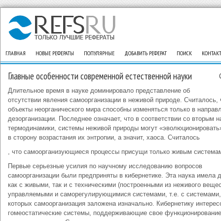
ГЛАВНАЯ
НОВЫЕ РЕФЕРАТЫ
ПОПУЛЯРНЫЕ
ДОБАВИТЬ РЕФЕРАТ
ПОИСК
КОНТАК
Главные особенности современной естественной науки
Длительное время в науке доминировало представление об
отсутствии явления самоорганизации в неживой природе. Считалось, 
объекты неорганического мира способны изменяться только в направ
дезорганизации. Последнее означает, что в соответствии со вторым 
термодинамики, системы неживой природы могут «эволюционировать
в сторону возрастания их энтропии, а значит, хаоса. Считалось
, что самоорганизующиеся процессы присущи только живым система
Первые серьезные усилия по научному исследованию вопросов
самоорганизации были предприняты в кибернетике. Эта наука имела 
как с живыми, так и с техническими (построенными из неживого вещес
управляемыми и саморегулирующимися системами, т.е. с системами,
которых самоорганизация заложена изначально. Кибернетику интерес
гомеостатические системы, поддерживающие свое функционирование