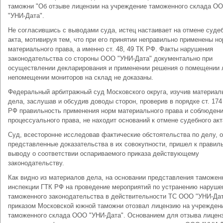
таможни "Об отзыве лицензии на учреждение таможенного склада О
"УНИ-Дата".
Не согласившись с выводами суда, истец настаивает на отмене суде
акта, мотивируя тем, что при его принятии неправильно применены н
материального права, а именно ст. 48, 49 ТК РФ. Факты нарушения
законодательства со стороны ООО "УНИ-Дата" документально при
осуществлении декларирования и применении решения о помещении 
непомещении мониторов на склад не доказаны.
Федеральный арбитражный суд Московского округа, изучив материал
дела, заслушав и обсудив доводы сторон, проверив в порядке ст. 17
РФ правильность применения норм материального права и соблюден
процессуального права, не находит оснований к отмене судебного акт
Суд, всесторонне исследовав фактические обстоятельства по делу, 
представленные доказательства в их совокупности, пришел к правил
выводу о соответствии оспариваемого приказа действующему
законодательству.
Как видно из материалов дела, на основании представления таможен
инспекции ГТК РФ на проведение мероприятий по устранению наруше
таможенного законодательства в действительности ТС ООО "УНИ-Да
приказом Московской южной таможни отозвал лицензию на учрежден
таможенного склада ООО "УНИ-Дата". Основанием для отзыва лицен