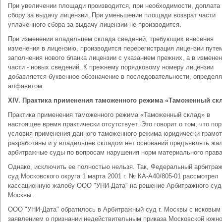
При увеличении площади производится, при необходимости, доплата 
сбору за выдачу лицензии. При уменьшении площади возврат части
уплаченного сбора за выдачу лицензии не производится.
При изменении владельцем склада сведений, требующих внесения
изменения в лицензию, производится перерегистрация лицензии путе
заполнения нового бланка лицензии с указанием прежних, а в измене
части - новых сведений. К прежнему порядковому номеру лицензии
добавляется буквенное обозначение в последовательности, определ
алфавитом.
XIV
. Практика применения таможенного режима «Таможенный ск
Практика применения таможенного режима «Таможенный склад» в
настоящее время практически отсутствует. Это говорит о том, что пор
условия применения данного таможенного режима юридически грамо
разработаны и у владельцев складом нет оснований предъявлять жа
арбитражные суды по вопросам нарушения норм материального права
Однако, исключить ее полностью нельзя. Так, Федеральный арбитра
суд Московского округа 1 марта 2001 г. № КА-А40/805-01 рассмотрел
кассационную жалобу ООО "УНИ-Дата" на решение Арбитражного суда
Москвы.
ООО "УНИ-Дата" обратилось в Арбитражный суд г. Москвы с исковым
заявлением о признании недействительным приказа Московской южн