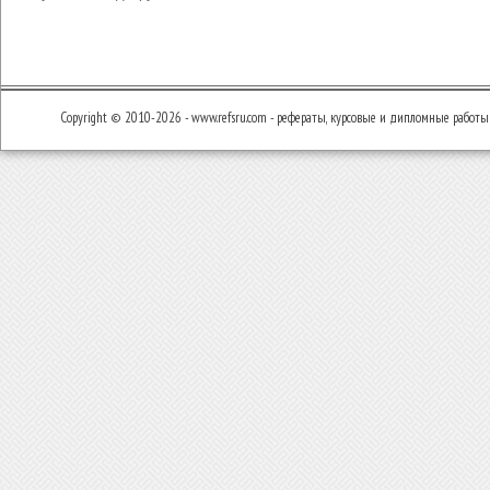
Copyright © 2010-2026 - www.refsru.com - рефераты, курсовые и дипломные работы