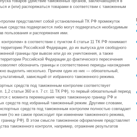
пуска товаров (действие таможенных органов, заключающееся в
ся и (или) распоряжаться товарами в соответствии с таможенным
нтролем представляет собой установленный ТК РФ промежуток
ртные средства подвергаются либо могут подвергаться необходимым
ав пользования и распоряжения ими.
контролем» в соответствии с пунктом 4 статьи 11 ТК РФ понимают
 территорию Российской Федерации, до их выпуска для свободного
женной границы при вывозе или до их уничтожения, а также
 территории Российской Федерации до фактического пересечения
озволяет обозначить границы и соответственно периоды нахождения
жно выделить несколько. Причем один из них — обязательный,
культативный, зависящий от избранного таможенного режима.
портных средств под таможенным контролем соответствует
 1,2 статьи 360 и п. 7 ст. 11 ТК РФ), то первый обязательный период
тся с момента перемещения через таможенную границу РФ и
ых средств под избранный таможенный режим. Другими словами,
анспортных средств под таможенным контролем полностью совпадает
ния (то же самое происходит при изменении таможенного режима,
 границу РФ). В этом смысле таможенное оформление представляет
ства таможенного контроля, например, отражение результатов