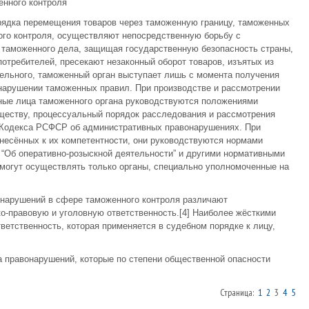
енного контроля
рядка перемещения товаров через таможенную границу, таможенных
го контроля, осуществляют непосредственную борьбу с
 таможенного дела, защищая государственную безопасность страны,
отребителей, пресекают незаконный оборот товаров, изъятых из
тельного, таможенный орган выступает лишь с момента получения
нарушении таможенных правил. При производстве и рассмотрении
ые лица таможенного органа руководствуются положениями
ществу, процессуальный порядок расследования и рассмотрения
 Кодекса РСФСР об административных правонарушениях. При
несённых к их компетентности, они руководствуются нормами
м “Об оперативно-розыскной деятельности” и другими нормативными
могут осуществлять только органы, специально уполномоченные на
онарушений в сфере таможенного контроля различают
о-правовую и уголовную ответственность.[4] Наиболее жёсткими
ветственность, которая применяется в судебном порядке к лицу,
 правонарушений, которые по степени общественной опасности
Страница:
1
2
3
4
5