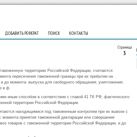
ДОБАВИТЬ РЕФЕРАТ
ПОИСК
КОНТАКТЫ
Страница
3
а таможенную территорию Российской Федерации, считаются
ента пересечения таможенной границы при их прибытии на
и до момента: выпуска для свободного обращения; уничтожения;
в в ф
ми иным способом в соответствии с главой 41 ТК РФ; фактического
женной территории Российской Федерации.
читаются находящимися под таможенным контролем при их вывозе с
с момента принятия таможенной декларации или совершения
воз товаров с таможенной территории Российской Федерации, и до