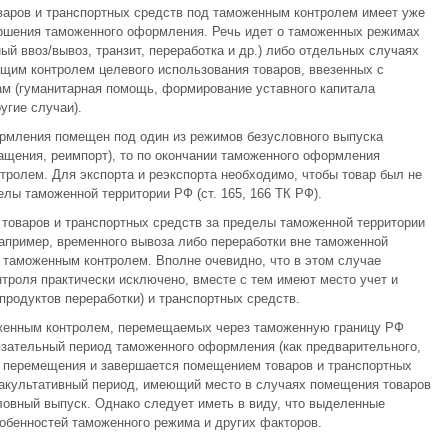
варов и транспортных средств под таможенным контролем имеет уже
вершения таможенного оформления. Речь идет о таможенных режимах
й ввоз/вывоз, транзит, переработка и др.) либо отдельных случаях
щим контролем целевого использования товаров, ввезенных с
м (гуманитарная помощь, формирование уставного капитала
угие случаи).
рмления помещен под один из режимов безусловного выпуска
ращения, реимпорт), то по окончании таможенного оформления
ролем. Для экспорта и реэкспорта необходимо, чтобы товар был не
лы таможенной территории РФ (ст. 165, 166 ТК РФ).
 товаров и транспортных средств за пределы таможенной территории
апример, временного вывоза либо переработки вне таможенной
 таможенным контролем. Вполне очевидно, что в этом случае
троля практически исключено, вместе с тем имеют место учет и
продуктов переработки) и транспортных средств.
оженным контролем, перемещаемых через таможенную границу РФ
язательный период таможенного оформления (как предварительного,
та перемещения и завершается помещением товаров и транспортных
акультативный период, имеющий место в случаях помещения товаров
овный выпуск. Однако следует иметь в виду, что выделенные
собенностей таможенного режима и других факторов.