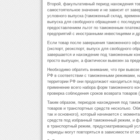
Второй, факультативный период нахождения то
самостоятельное значение и не зависит от за
условного выпуска (таможенный склад, временны
выпуска для свободного обращения с последую
предоставлением льгот по таможенным платежа
предприятий с иностранными инвестициями и др
Если товар после завершения таможенного офо
(экспорт, реэкспорт, выпуск для свободного об
завершается и нахождение под таможенным конт
просто выпущен, а фактически вывезен за преде
Необходимо обратить внимание, что при вывозе
РФ в соответствии с таможенными режимами, н
территории РФ они продолжают находиться под
применение всего набора форм таможенного кон
проверка соблюдения сроков возврата товаров (
Таким образом, периодов нахождения под там
товаров и транспортных средств несколько. Об
так и основного), который начинается с момен
средств под избранный таможенный режим, и ф
в транспортный режим, предусматривающий усл
периоды могут повторяться в зависимости от о