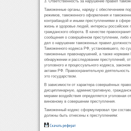
3. Ответственность за нарушение правил тамож
Таможенные органы, наряду с обеспечением по
режимов, таможенного оформления и таможенно
контрабандой и иными преступлениями в сфере
жизнь и здоровье людей, интересы российских п
гражданского оборота. В качестве правоохрани
сообщения о совершённом преступлении, либо 
дел о нарушении таможенных правил должностн
Таможенного кодекса РФ, установившего, по су
таможенных правонарушений, а также нормами
обнаружении и расследовании преступлений, от
уголовного и процессуального кодекса, законо
актами РФ. Правоохранительную деятельность 
это государством.
В зависимости от характера совершённых прав
дисциплинарную, административную, гражданск
мерами воздействия определяется уголовная от
виновному в совершении преступления.
Таможенный кодекс сформулировал три состава
должны быть отнесены к преступлениям:
Скачать реферат