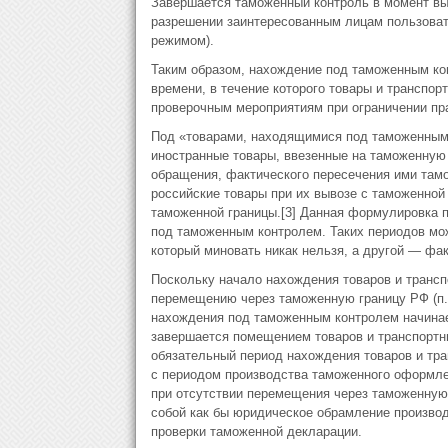
Завершается таможенный контроль в момент вы
разрешении заинтересованным лицам пользовать
режимом).
Таким образом, нахождение под таможенным ко
времени, в течение которого товары и транспо
проверочным мероприятиям при ограничении пр
Под «товарами, находящимися под таможенным 
иностранные товары, ввезенные на таможенную
обращения, фактического пересечения ими тамо
российские товары при их вывозе с таможенной
таможенной границы.[3] Данная формулировка п
под таможенным контролем. Таких периодов мо
который миновать никак нельзя, а другой — фа
Поскольку начало нахождения товаров и транс
перемещению через таможенную границу РФ (п.п.
нахождения под таможенным контролем начинае
завершается помещением товаров и транспортн
обязательный период нахождения товаров и тр
с периодом производства таможенного оформле
при отсутствии перемещения через таможенную
собой как бы юридическое обрамление производ
проверки таможенной декларации.