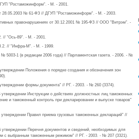
ДГУП "Ростаможинформ". - М. - 2001.
28.05.2003 № 61-ФЗ // ДГУП "Ростаможинформ". - М. - 2003.
тивных правонарушениях от 30.12.2001 № 195-ФЗ // ООО "Витрэм". -
/ "Ось-89". - М. - 2001.
. // "Инфра-М". - М. - 1999.
№ 5003-1 (в редакции 2006 года) // Парламентская газета. - 2006. - №
 утверждении Положения о порядке создания и обозначения зон
90).
утверждении формы документа" // РГ. - 2003. - № 260 (3374).
Об утверждении Инструкции о действиях должностных лиц таможенных
ие и таможенный контроль при декларировании и выпуске товаров"
б утверждении Правил приема грузовых таможенных деклараций" //
Об утверждении Перечня документов и сведений, необходимых для
 с выбранным таможенным режимом" // РГ. - 2003. - № 207 (3321).