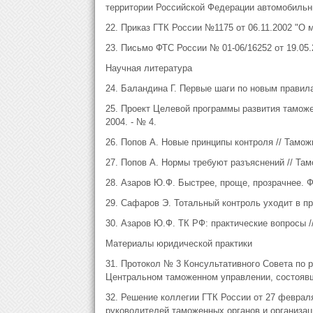
территории Российской Федерации автомобильны
22. Приказ ГТК России №1175 от 06.11.2002 "О м
23. Письмо ФТС России № 01-06/16252 от 19.05.
Научная литература
24. Баландина Г. Первые шаги по новым правилам
25. Проект Целевой программы развития таможен
2004. - № 4.
26. Попов А. Новые принципы контроля // Таможня
27. Попов А. Нормы требуют разъяснений // Тамо
28. Азаров Ю.Ф. Быстрее, проще, прозрачнее. ФТ
29. Сафаров Э. Тотальный контроль уходит в про
30. Азаров Ю.Ф. ТК РФ: практические вопросы //
Материалы юридической практики
31. Протокол № 3 Консультативного Совета по 
Центральном таможенном управлении, состоявшег
32. Решение коллегии ГТК России от 27 февраля
руководителей таможенных органов и организа