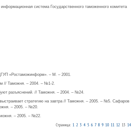
 информационная система Государственного таможенного комитета
 ДГУП «Ростаможинформ». – М. – 2001.
 // Таможня. – 2004. – №1-2.
ют разъяснений. // Таможня. – 2004. – №24.
ыстраивает стратегию на завтра // Таможня. – 2005. – №5. Сафаров
ожня. – 2005. – №20.
можня. – 2005. – №22.
Страница:
1
2
3
4
5
6
7
8
9
10
11
12
13
14