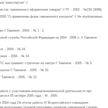
м транспортом" //
естах таможенного оформления товаров" // РГ. - 2002. - №230 (3098).
2005 "О применении форм таможенного контроля" // Не опубликовано.
 // Таможня. -2004. - № 1 - 2.
ной службы Российской Федерации на 2004 - 2008 гг. // Таможня. -
. - 2004. - № 24.
жня. - 2004. - № 24.
С выстраивает стратегию на завтра // Таможня. - 2005. - № 5.
шлое // Таможня. - 2005. - № 20.
 Таможня. - 2005. - № 22.
работе с участниками внешнеэкономической деятельности при
ося 05 октября 2005 года. - М.: 2005.
 2004 года Об итогах работы III Всероссийского совещания
ция выполнения Целевой программы развития таможенной службы