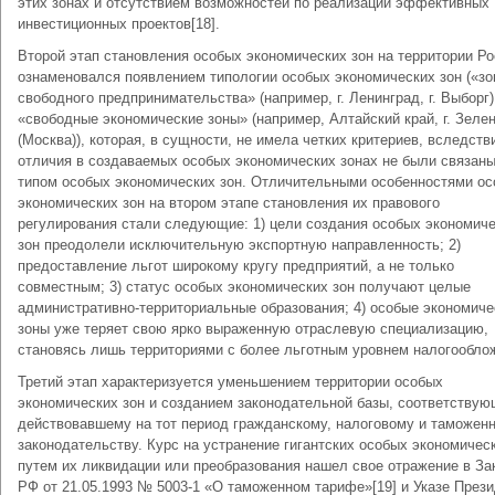
этих зонах и отсутствием возможностей по реализации эффективных
инвестиционных проектов[18].
Второй этап становления особых экономических зон на территории Р
ознаменовался появлением типологии особых экономических зон («з
свободного предпринимательства» (например, г. Ленинград, г. Выборг)
«свободные экономические зоны» (например, Алтайский край, г. Зеле
(Москва)), которая, в сущности, не имела четких критериев, вследств
отличия в создаваемых особых экономических зонах не были связаны
типом особых экономических зон. Отличительными особенностями о
экономических зон на втором этапе становления их правового
регулирования стали следующие: 1) цели создания особых экономич
зон преодолели исключительную экспортную направленность; 2)
предоставление льгот широкому кругу предприятий, а не только
совместным; 3) статус особых экономических зон получают целые
административно-территориальные образования; 4) особые экономиче
зоны уже теряет свою ярко выраженную отраслевую специализацию,
становясь лишь территориями с более льготным уровнем налогообло
Третий этап характеризуется уменьшением территории особых
экономических зон и созданием законодательной базы, соответству
действовавшему на тот период гражданскому, налоговому и таможен
законодательству. Курс на устранение гигантских особых экономичес
путем их ликвидации или преобразования нашел свое отражение в За
РФ от 21.05.1993 № 5003-1 «О таможенном тарифе»[19] и Указе През