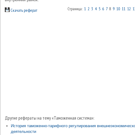
Страница:
1
2
3
4
5
6
7
8
9
10
11
12
1
Скачать реферат
Другие рефераты на тему «Таможенная система»:
История таможенно-тарифного регулирования внешнеэкономическ
деятельности