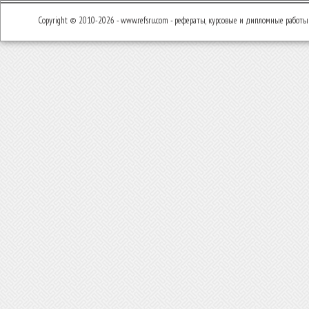
Copyright © 2010-2026 - www.refsru.com - рефераты, курсовые и дипломные работы