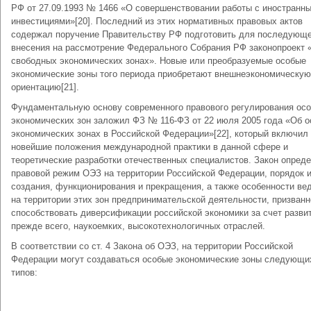
РФ от 27.09.1993 № 1466 «О совершенствовании работы с иностранн
инвестициями»[20]. Последний из этих нормативных правовых актов
содержал поручение Правительству РФ подготовить для последующ
внесения на рассмотрение Федерального Собрания РФ законопроект 
свободных экономических зонах». Новые или преобразуемые особые
экономические зоны того периода приобретают внешнеэкономическую
ориентацию[21].
Фундаментальную основу современного правового регулирования ос
экономических зон заложил ФЗ № 116-ФЗ от 22 июля 2005 года «Об 
экономических зонах в Российской Федерации»[22], который включил
новейшие положения международной практики в данной сфере и
теоретические разработки отечественных специалистов. Закон опред
правовой режим ОЭЗ на территории Российской Федерации, порядок 
создания, функционирования и прекращения, а также особенности ве
на территории этих зон предпринимательской деятельности, призванн
способствовать диверсификации российской экономики за счет разви
прежде всего, наукоемких, высокотехнологичных отраслей.
В соответствии со ст. 4 Закона об ОЭЗ, на территории Российской
Федерации могут создаваться особые экономические зоны следующи
типов: