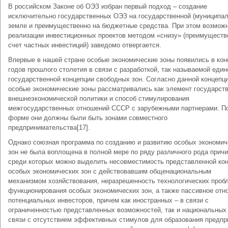
В российском Законе об ОЭЗ избран первый подход – создание
исключительно государственных ОЭЗ на государственной (муниципал
земле и преимущественно на бюджетные средства. При этом возмож
реализации инвестиционных проектов методом «снизу» (преимуществ
счет частных инвестиций) заведомо отвергается.
Впервые в нашей стране особые экономические зоны появились в кон
годов прошлого столетия в связи с разработкой, так называемой един
государственной концепции свободных зон. Согласно данной концепц
особые экономические зоны рассматривались как элемент государст
внешнеэкономической политики и способ стимулирования
межгосударственных отношений СССР с зарубежными партнерами. П
форме они должны были быть зонами совместного
предпринимательства[17].
Однако союзная программа по созданию и развитию особых экономич
зон не была воплощена в полной мере по ряду различного рода причи
среди которых можно выделить несовместимость представленной ко
особых экономических зон с действовавшим общенациональным
механизмом хозяйствования, неразрешенность технологических проб
функционирования особых экономических зон, а также пассивное отн
потенциальных инвесторов, причем как иностранных – в связи с
ограниченностью представленных возможностей, так и национальных 
связи с отсутствием эффективных стимулов для образования предпр