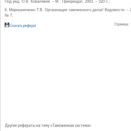
Под ред. О.В. Ковалевой. – М.: Приориздат, 2003. – 320 с.;
6. Мирошниченко Т.В. Организация таможенного дела// Ведомости. – 2
№ 7;
Страница:
Скачать реферат
Другие рефераты на тему «Таможенная система»: