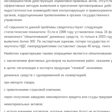
несовершенством действующих нормативно-правовых актов, отсутст
эффективных методик выявления и пресечения противоправных дейс
недостаточностью взаимодействия контролирующих и правоохранит
органов, коррупционными проявлениями в органах государственного
управления.
«О серьезности данной проблемы свидетельствуют следующие
статистические показатели. Если в 1998 году установлено лишь 16 ф
незаконного "обналичивания" денежных средств, то только в 2003 год
выявлено более 300. По экспертным оценкам, потери государства от
неуплаты НДС лжепредприятиями составляют свыше 40 млрд. тенге.
Наиболее характерными такими операциями являются обналичивание
с заключением фиктивных договоров на выполнение работ, оказание у
в целях легализации и экспорта продукции "теневой" экономики;
денежных средств с одновременной их конвертацией;
при импорте товара;
с привлечением страховой компании;
через получение заведомо невозвратного кредита или ссуды предпри
нематериальных активов;
с использованием договоров, которые заведомо будут не исполнены;