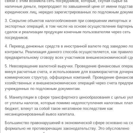
связи с этим возникла сеть посредников, которые, скупая сырье за
наличные деньги, перепродают по завышенной цене от имени подста
юридических лиц, нередко зарегистрированных по подложным докуме
3. Сокрытие объектов налогообложения при совершении импортных и
экспортных операций, в том числе на основе осуществление бартерн
сделок и реализации продукции конечным пользователям через сеть
посредников.
4. Перевод денежных средств в иностранной валюте под заведомо л
контракты. Реализация данного способа осуществляется, как правило
предварительному сговору всех участников внешнеэкономической сд
5. Невозвращение валютной выручки. Проведение финансовых опера
минуя расчетные счета, и использование для взаиморасчетов дочерн
коммерческих структур, оффшорных компаний. Проведение финансов
хозяйственных и внешнеэкономических операций через счета предпри
учрежденных по подложным документам.
6. Манипуляции в сфере трансфертного ценообразования с целью ук
от уплаты налогов, которые помимо недопоступления налоговых плат
бюджет, влекут за собой такое негативное последствие как
несанкционированный вывоз капитала.
Большинство правонарушений в экономической сфере основано на сх
формально не противоречащих законодательству. Это обусловлено