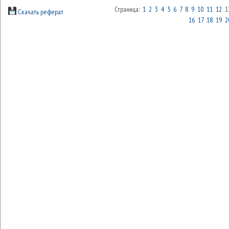
Страница:
1
2
3
4
5
6
7
8
9
10
11
12
1
Скачать реферат
16
17
18
19
2