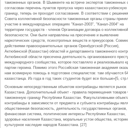
таможенных органов. В Шымкенте на встрече экспертов таможенных 
согласован перечень пунктов пропуска через казахстанско-узбекскую
границу, теперь он проходит согласование. В соответствии с решение
Совета коллективной безопасности таможенные органы страны приня
участие в международных операциях "Канал-2003", "Канал-2004" на
территории государств - членов Организации договора о коллективно
безопасности. Они были направлены на пресечение и выявление
наркотических средств, психотропных веществ и прекурсоров. Совм
действиями правоохранительных органов Оренбургской (Россия),
Актюбинской (Казахстан) областей и департамента таможенного контр
Актюбинской области пресечена деятельность организованного прест
международного сообщества, которое поставляло и реализовывало к
партии героина. Помимо этого Российская таможенная академия оказ
нам всемерную помощь в подготовке специалистов: там обучаются 6
казахстанца. Из года в год таких студентов будет все больше»[5, стр.
Основным непосредственным объектом контрабанды является рынок
Казахстана. Дополнительный объект - правила перемещения товаров 
таможенную границу Республики Казахстан. Факультативными объект
контрабанды в зависимости от предмета и субъекта контрабанды явл
общественная безопасность, деятельность государственных органов,
финансовая система, политические интересы Республики Казахстан,
здоровье населения Казахстана, моральные устои общества, историк
культурное наследие народов Казахстана. [27]