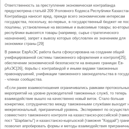
Ответственность за преступление экономическая контрабанда
предусмотрена статьёй 209 Уголовного Кодекса Республики Казахстан.
Контрабанда наносит вред, прежде всего экономическим интересам
государства, поскольку, во-первых, в государственный бюджет не по
пошлины, установленные на ввозимые и вывозимые товары; во-вторых
республики вывозятся товары (например, сырье стратегического
назначения), запрет к вывозу которых обусловлен их значением для
экономики страны.[29]
В рамках ЕврАзЭС работа была сфокусирована на создании общей
унифицированной системы таможенного оформления и контроля[25],
обеспечении экономической безопасности на внешних границах Ев-
рАзЭС[26], борьбы с контрабандой и иными видами таможенных
правонарушений, унификации таможенного законодательства в госуд
- членах сообщества.
«Если ранее взаимоотношения ограничивались рамками протокольны
мероприятий на уровне руководителей таможенных служб, то теперь
взаимодействие вышло на качественно новый виток. Стало больше
конкретики, сотрудничество между таможенными службами выходит 
межрегиональный, приграничный уровень. Эксперимент по осуществ
совместного таможенного контроля на казахстанско-российской (там
пост "Шарбакты") и казахстанско-кыргызской (таможня "Кордай") гран
позволил апробировать формы и методы взаимодействия приграничн