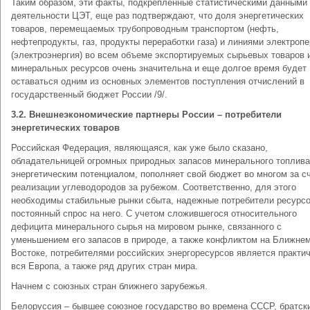
Таким образом, эти факты, подкрепленные статистическими данными
деятельности ЦЭТ, еще раз подтверждают, что доля энергетических
товаров, перемещаемых трубопроводным транспортом (нефть,
нефтепродукты, газ, продукты переработки газа) и линиями электроп
(электроэнергия) во всем объеме экспортируемых сырьевых товаров 
минеральных ресурсов очень значительна и еще долгое время будет
оставаться одним из основных элементов поступления отчислений в
государственный бюджет России /9/.
3.2. Внешнеэкономические партнеры России – потребители
энергетических товаров
Российская Федерация, являющаяся, как уже было сказано,
обладательницей огромных природных запасов минерального топлива
энергетическим потенциалом, пополняет свой бюджет во многом за с
реализации углеводородов за рубежом. Соответственно, для этого
необходимы стабильные рынки сбыта, надежные потребители ресурсо
постоянный спрос на него. С учетом сложившегося относительного
дефицита минерального сырья на мировом рынке, связанного с
уменьшением его запасов в природе, а также конфликтом на Ближне
Востоке, потребителями российских энергоресурсов является практи
вся Европа, а также ряд других стран мира.
Начнем с союзных стран ближнего зарубежья.
Белоруссия – бывшее союзное государство во времена СССР, братск