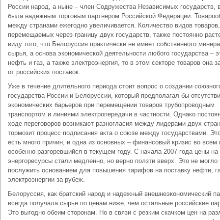
России народ, а ныне – член Содружества Независимых государств, 
была надежным торговым партнером Российской Федерации. Товароо
между странами ежегодно увеличивается. Количество видов товаров,
перемещаемых через границу двух государств, также постоянно расте
виду того, что Белоруссия практически не имеет собственного минер
сырья, а основа экономической деятельности любого государства – э
нефть и газ, а также электроэнергия, то в этом секторе товаров она з
от российских поставок.
Уже в течение длительного периода стоит вопрос о создании союзног
государства России и Белоруссии, который предполагал бы отсутств
экономических барьеров при перемещении товаров трубопроводным
транспортом и линиями электропередачи в частности. Однако постоя
ходе переговоров возникают разногласия между лидерами двух стран
тормозит процесс подписания акта о союзе между государствами. Эт
есть много причин, и одна из основных – финансовый кризис во всем 
особенно разгоревшийся в текущем году. С начала 2007 года цены на
энергоресурсы стали медленно, но верно ползти вверх. Это не могло 
послужить основанием для повышения тарифов на поставку нефти, га
электроэнергии за рубеж.
Белоруссия, как братский народ и надежный внешнеэкономический п
всегда получала сырье по ценам ниже, чем остальные российские па
Это выгодно обеим сторонам. Но в связи с резким скачком цен на ра