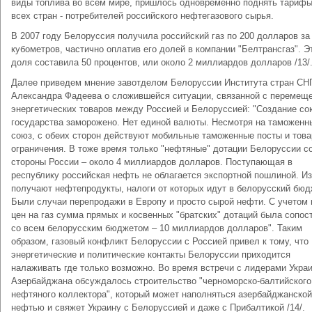
виды топлива во всем мире, пришлось одновременно поднять тариф
всех стран - потребителей российского нефтегазового сырья.
В 2007 году Белоруссия получила российский газ по 200 долларов за
кубометров, частично оплатив его долей в компании "Белтрансгаз". Э
доля составила 50 процентов, или около 2 миллиардов долларов /13/
Далее приведем мнение завотделом Белоруссии Института стран СН
Александра Фадеева о сложившейся ситуации, связанной с перемещ
энергетических товаров между Россией и Белоруссией: "Создание со
государства заморожено. Нет единой валюты. Несмотря на таможенн
союз, с обеих сторон действуют мобильные таможенные посты и тов
ограничения. В тоже время только "нефтяные" дотации Белоруссии с
стороны России – около 4 миллиардов долларов. Поступающая в
республику российская нефть не облагается экспортной пошлиной. Из
получают нефтепродукты, налоги от которых идут в белорусский бюд
Были случаи перепродажи в Европу и просто сырой нефти. С учетом 
цен на газ сумма прямых и косвенных "братских" дотаций была сопос
со всем белорусским бюджетом – 10 миллиардов долларов". Таким
образом, газовый конфликт Белоруссии с Россией привел к тому, что
энергетические и политические контакты Белоруссии приходится
налаживать где только возможно. Во время встречи с лидерами Укра
Азербайджана обсуждалось строительство "черноморско-балтийского
нефтяного коллектора", который может наполняться азербайджанской
нефтью и свяжет Украину с Белоруссией и даже с Прибалтикой /14/.