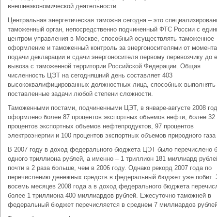
внешнеэкономической деятельности.
Центральная энергетическая таможня сегодня – это специализирова
таможенный орган, непосредственно подчиненный ФТС России с еди
центром управления в Москве, способный осуществлять таможенное
оформление и таможенный контроль за энергоносителями от момента
подачи декларации и сдачи энергоносителя первому перевозчику до е
вывоза с таможенной территории Российской Федерации. Общая
численность ЦЭТ на сегодняшний день составляет 403
высококвалифицированных должностных лица, способных выполнять
поставленные задачи любой степени сложности.
Таможенными постами, подчиненными ЦЭТ, в январе-августе 2008 го
оформлено более 87 процентов экспортных объемов нефти, более 32
процентов экспортных объемов нефтепродуктов, 97 процентов
электроэнергии и 100 процентов экспортных объемов природного газа 
В 2007 году в доход федерального бюджета ЦЭТ было перечислено 
одного триллиона рублей, а именно – 1 триллион 181 миллиард рубле
почти в 2 раза больше, чем в 2006 году. Однако рекорд 2007 года по
перечислению денежных средств в федеральный бюджет уже побит. 
восемь месяцев 2008 года а в доход федерального бюджета перечис
более 1 триллиона 400 миллиардов рублей. Ежесуточно таможней в
федеральный бюджет перечисляется в среднем 7 миллиардов рублей