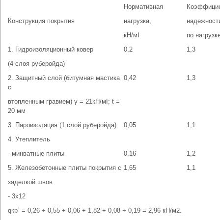
Нормативная
Коэффици
Конструкция покрытия
нагрузка,
надежност
кН/мІ
по нагрузк
1. Гидроизоляционный ковер
0,2
1,3
(4 слоя руберойда)
2. Защитный слой (битумная мастика
0,42
1,3
с
втопленным гравием) γ = 21кН/мІ; t =
20 мм
3. Пароизоляция (1 слой руберойда)
0,05
1,1
4. Утеплитель
- минватные плиты
0,16
1,2
5. Железобетонные плиты покрытия с
1,65
1,1
заделкой швов
- 3х12
qкр` = 0,26 + 0,55 + 0,06 + 1,82 + 0,08 + 0,19 = 2,96 кН/м2.