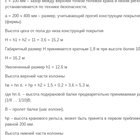
с = 100 мм – зазор между верхней точкой тележки крана и низом риге
устанавливается по технике безопасности;
а = 200 ч 400 мм – размер, учитывающий прогиб конструкции покрыти
(фермы).
Высота цеха от пола до низа конструкций покрытия
Н = h1 + h2 = 11 + 3,6 = 15,2 м
Габаритный размер Н принимается кратным 1,8 м при высоте более 10
Н = 16,2 м
Увеличенный размер h1 = 12,6 м
Высота верхней части колонны
hв = hп.б. + hр + h2 = 1,5 + 0,2 + 3,6 = 5,3 м,
где hп.б. – высота подкрановой балки предварительно принимаемая р
(1/8 … 1/10)В;
В – пролет балки (шаг колонн),
hр – высота кранового рельса, может быть принята в первом приближ
равной 200 мм.
Высота нижней части колонны