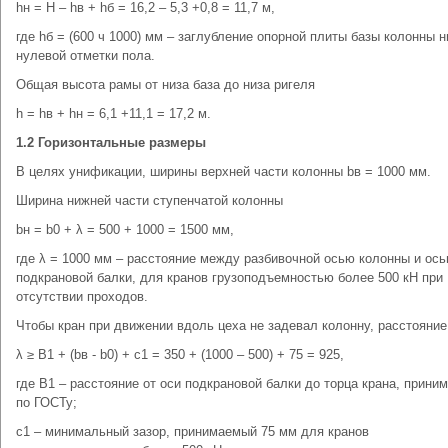
hн = Н – hв + hб = 16,2 – 5,3 +0,8 = 11,7 м,
где hб = (600 ч 1000) мм – заглубление опорной плиты базы колонны 
нулевой отметки пола.
Общая высота рамы от низа база до низа ригеля
h = hв + hн = 6,1 +11,1 = 17,2 м.
1.2
Горизонтальные размеры
В целях унификации, ширины верхней части колонны bв = 1000 мм.
Ширина нижней части ступенчатой колонны
bн = b0 + λ = 500 + 1000 = 1500 мм,
где λ = 1000 мм – расстояние между разбивочной осью колонны и ос
подкрановой балки, для кранов грузоподъемностью более 500 кН при
отсутствии проходов.
Чтобы кран при движении вдоль цеха не задевал колонну, расстояние
λ ≥ В1 + (bв - b0) + с1 = 350 + (1000 – 500) + 75 = 925,
где В1 – расстояние от оси подкрановой балки до торца крана, прини
по ГОСТу;
с1 – минимальный зазор, принимаемый 75 мм для кранов