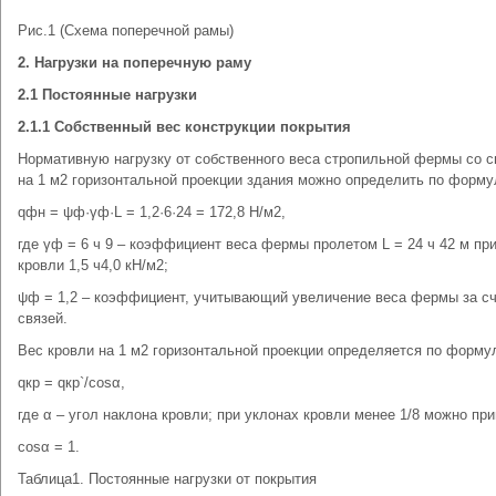
Рис.1 (Схема поперечной рамы)
2. Нагрузки на поперечную раму
2.1 Постоянные нагрузки
2.1.1 Собственный вес конструкции покрытия
Нормативную нагрузку от собственного веса стропильной фермы со 
на 1 м2 горизонтальной проекции здания можно определить по форму
qфн = ψф·γф·L = 1,2·6·24 = 172,8 Н/м2,
где γф = 6 ч 9 – коэффициент веса фермы пролетом L = 24 ч 42 м пр
кровли 1,5 ч4,0 кН/м2;
ψф = 1,2 – коэффициент, учитывающий увеличение веса фермы за с
связей.
Вес кровли на 1 м2 горизонтальной проекции определяется по форму
qкр = qкр`/cosα,
где α – угол наклона кровли; при уклонах кровли менее 1/8 можно пр
cosα = 1.
Таблица1. Постоянные нагрузки от покрытия