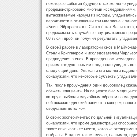
некоторые события будущего так же легко увиде
продемонстрировано многими исследованиями. В
вытаскиваемые наобум из колоды, угадывались
вероятности в отношении три миллиона к одном
«Боинг Эйркрафт» в г. Сиэтл (штат Вашингтон),
предсказывать случайные внутриатомные проце
60 тысяч проб, он получил результаты угадыва
В своей работе в лаборатории снов в Маймони
Стэнли Криппнером и исследователем Чарльзо
предвидения в снах. В проведенном исследован
причем каждую ночь им следовало увидеть во с
следующий день. Ульман и его коллеги надеяли
обнаружили, что некоторые субъекты угадывали 
Так, после пробуждения один доброволец сказал
сбежать «пациент». На пациенте был медицински
которую выбрали случайным образом на следую
ней показан одинокий пациент в конце мрачного
сводчатым потолком.
В своих экспериментах по дальней визуализаци
обнаружили, что кроме демонстрации способнос
также описывать те места, которые эксперимент
выбраны. В одном таком случае, например, од