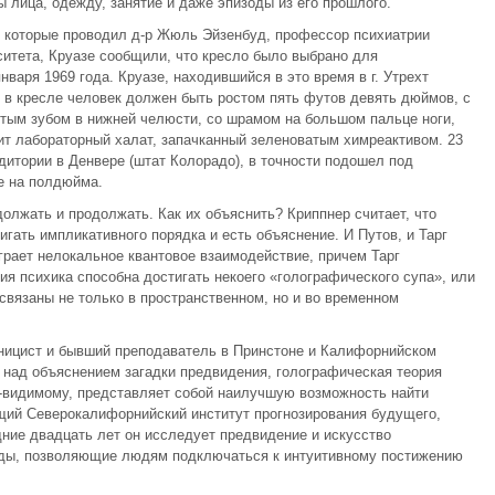
ы лица, одежду, занятие и даже эпизоды из его прошлого.
й, которые проводил д-р Жюль Эйзенбуд, профессор психиатрии
итета, Круазе сообщили, что кресло было выбрано для
варя 1969 года. Круазе, находившийся в это время в г. Утрехт
й в кресле человек должен быть ростом пять футов девять дюймов, с
тым зубом в нижней челюсти, со шрамом на большом пальце ноги,
сит лабораторный халат, запачканный зеленоватым химреактивом. 23
дитории в Денвере (штат Колорадо), в точности подошел под
е на полдюйма.
лжать и продолжать. Как их объяснить? Криппнер считает, что
гать импликативного порядка и есть объяснение. И Путов, и Тарг
рает нелокальное квантовое взаимодействие, причем Тарг
ия психика способна достигать некоего «голографического супа», или
освязаны не только в пространственном, но и во временном
иницист и бывший преподаватель в Принстоне и Калифорнийском
 над объяснением загадки предвидения, голографическая теория
-видимому, представляет собой наилучшую возможность найти
щий Северокалифорнийский институт прогнозирования будущего,
ние двадцать лет он исследует предвидение и искусство
тоды, позволяющие людям подключаться к интуитивному постижению