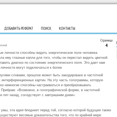
ДОБАВИТЬ РЕФЕРАТ
ПОИСК
КОНТАКТЫ
Страница
4
ленной
ые личности способны видеть энергетическое поле человека.
ла ему глазные капли для того, чтобы он перестал видеть цветной
авить диагноз по состоянию энергетического поля. Это дает нам
 личности могут подключаться к более
ругими словами, прошлое может быть закодировано в частотной
 интерференционных картин. На эту часть голограммы, которую
ько немногие способны настраиваться и преобразовывать
 Прибрам: «Возможно, в голографической форме, в частотной
и лет назад, соседствует с завтрашним днем».
умы, эта идея бледнеет перед той, согласно которой будущее также
существуют весомые доказательства того, что по крайней мере