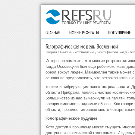
ГЛАВНАЯ
НОВЫЕ РЕФЕРАТЫ
ПОПУЛЯРНЫЕ
Голографическая модель Вселенной
Рефераты
/
Биология и естествознание
/
Голографическая модель Все
Интересно заметить, что многие ретрокогнитивн
Когда Оссовецкий был еще ребенком, мать дава
ореол вокруг людей. Макмюллен также может ст
основание предположить, что ретрокогнитивные
тонким и вибрирующим аспектам реальности. Д
области Прибрама, являясь частью космических
большинство из нас вычеркнули из памяти, тол
воспринимаемое в видимые образы. Как говорит
области, прошлое, имевшее место четыре тысяч
Голографическое будущее
Хотя доступ к прошлому может смущать многие 
доступно из космической голограммы. И здесь 