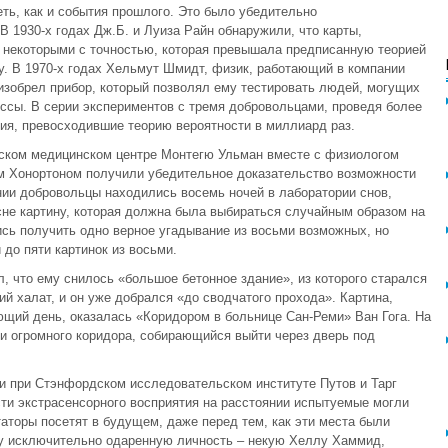
ть, как и события прошлого. Это было убедительно
 1930-х годах Дж.Б. и Луиза Райн обнаружили, что карты,
 некоторыми с точностью, которая превышала предписанную теорией
у. В 1970-х годах Хельмут Шмидт, физик, работающий в компании
 изобрел прибор, который позволял ему тестировать людей, могущих
ссы. В серии экспериментов с тремя добровольцами, проведя более
ния, превосходившие теорию вероятности в миллиард раз.
дском медицинском центре Монтегю Ульман вместе с физиологом
м Хонортоном получили убедительное доказательство возможности
ии добровольцы находились восемь ночей в лаборатории снов,
не картину, которая должна была выбираться случайным образом на
сь получить одно верное угадывание из восьми возможных, но
до пяти картинок из восьми.
, что ему снилось «большое бетонное здание», из которого старался
й халат, и он уже добрался «до сводчатого прохода». Картина,
щий день, оказалась «Коридором в больнице Сан-Реми» Ван Гога. На
 и огромного коридора, собирающийся выйти через дверь под
и при Стэнфордском исследовательском институте Путов и Тарг
ти экстрасенсорного восприятия на расстоянии испытуемые могли
аторы посетят в будущем, даже перед тем, как эти места были
ну исключительно одаренную личность – некую Хеллу Хаммид,