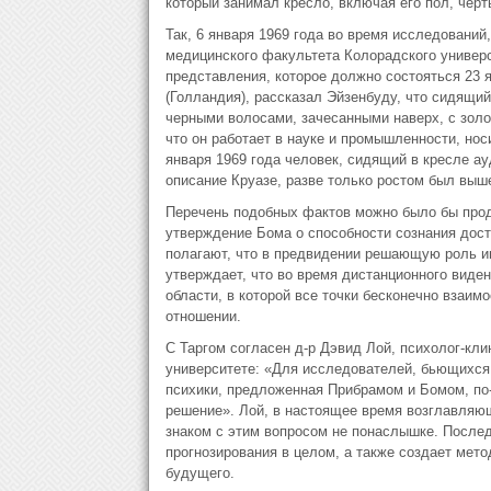
который занимал кресло, включая его пол, черт
Так, 6 января 1969 года во время исследовани
медицинского факультета Колорадского универс
представления, которое должно состояться 23 ян
(Голландия), рассказал Эйзенбуду, что сидящи
черными волосами, зачесанными наверх, с золо
что он работает в науке и промышленности, но
января 1969 года человек, сидящий в кресле ау
описание Круазе, разве только ростом был выш
Перечень подобных фактов можно было бы продо
утверждение Бома о способности сознания дости
полагают, что в предвидении решающую роль иг
утверждает, что во время дистанционного виден
области, в которой все точки бесконечно взаим
отношении.
С Таргом согласен д-р Дэвид Лой, психолог-кл
университете: «Для исследователей, бьющихся
психики, предложенная Прибрамом и Бомом, по
решение». Лой, в настоящее время возглавляю
знаком с этим вопросом не понаслышке. Послед
прогнозирования в целом, а также создает ме
будущего.