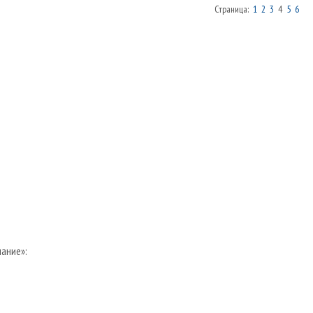
Страница:
1
2
3
4
5
6
ание»: