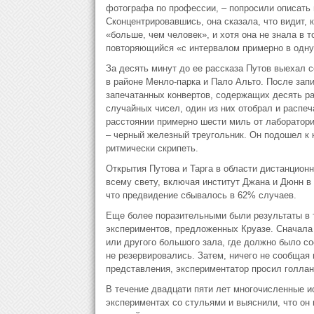
фотографа по профессии, – попросили описать 
Сконцентрировавшись, она сказала, что видит, 
«больше, чем человек», и хотя она не знала в 
повторяющийся «с интервалом примерно в одну
За десять минут до ее рассказа Путов выехал 
в районе Менло-парка и Пало Альто. После зап
запечатанных конвертов, содержащих десять ра
случайных чисел, один из них отобрал и распеч
расстоянии примерно шести миль от лаборатори
– черный железный треугольник. Он подошел к к
ритмически скрипеть.
Открытия Путова и Тарга в области дистанцион
всему свету, включая институт Джана и Дюнн в
что предвидение сбывалось в 62% случаев.
Еще более поразительными были результаты в 
экспериментов, предложенных Круазе. Сначала 
или другого большого зала, где должно было со
не резервировались. Затем, ничего не сообщая 
представления, экспериментатор просил голланд
В течение двадцати пяти лет многочисленные и
экспериментах со стульями и выяснили, что он 