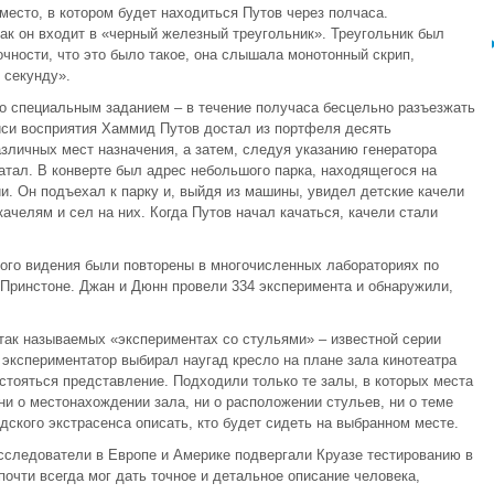
место, в котором будет находиться Путов через полчаса.
как он входит в «черный железный треугольник». Треугольник был
точности, что это было такое, она слышала монотонный скрип,
 секунду».
со специальным заданием – в течение получаса бесцельно разъезжать
иси восприятия Хаммид Путов достал из портфеля десять
зличных мест назначения, а затем, следуя указанию генератора
атал. В конверте был адрес небольшого парка, находящегося на
и. Он подъехал к парку и, выйдя из машины, увидел детские качели
ачелям и сел на них. Когда Путов начал качаться, качели стали
ного видения были повторены в многочисленных лабораториях по
 Принстоне. Джан и Дюнн провели 334 эксперимента и обнаружили,
так называемых «экспериментах со стульями» – известной серии
экспериментатор выбирал наугад кресло на плане зала кинотеатра
стояться представление. Подходили только те залы, в которых места
ни о местонахождении зала, ни о расположении стульев, ни о теме
ского экстрасенса описать, кто будет сидеть на выбранном месте.
сследователи в Европе и Америке подвергали Круазе тестированию в
почти всегда мог дать точное и детальное описание человека,