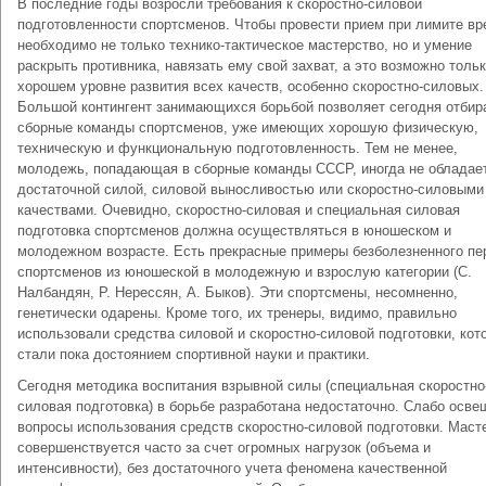
В последние годы возросли требования к скоростно-силовой
подготовленности спортсменов. Чтобы провести прием при лимите вр
необходимо не только технико-тактическое мастерство, но и умение
раскрыть противника, навязать ему свой захват, а это возможно тольк
хорошем уровне развития всех качеств, особенно скоростно-силовых.
Большой контингент занимающихся борьбой позволяет сегодня отбир
сборные команды спортсменов, уже имеющих хорошую физическую,
техническую и функциональную подготовленность. Тем не менее,
молодежь, попадающая в сборные команды СССР, иногда не обладае
достаточной силой, силовой выносливостью или скоростно-силовыми
качествами. Очевидно, скоростно-силовая и специальная силовая
подготовка спортсменов должна осуществляться в юношеском и
молодежном возрасте. Есть прекрасные примеры безболезненного пе
спортсменов из юношеской в молодежную и взрослую категории (С.
Налбандян, Р. Нерессян, А. Быков). Эти спортсмены, несомненно,
генетически одарены. Кроме того, их тренеры, видимо, правильно
использовали средства силовой и скоростно-силовой подготовки, кот
стали пока достоянием спортивной науки и практики.
Сегодня методика воспитания взрывной силы (специальная скоростно
силовая подготовка) в борьбе разработана недостаточно. Слабо осв
вопросы использования средств скоростно-силовой подготовки. Маст
совершенствуется часто за счет огромных нагрузок (объема и
интенсивности), без достаточного учета феномена качественной