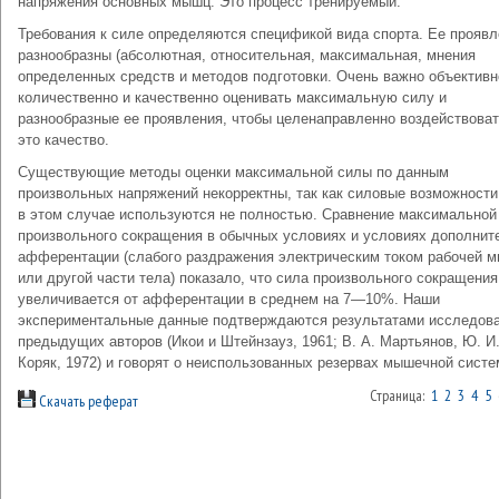
напряжения основных мышц. Это процесс тренируемый.
Требования к силе определяются спецификой вида спорта. Ее проявл
разнообразны (абсолютная, относительная, максимальная, мнения
определенных средств и методов подготовки. Очень важно объективн
количественно и качественно оценивать максимальную силу и
разнообразные ее проявления, чтобы целенаправленно воздействоват
это качество.
Существующие методы оценки максимальной силы по данным
произвольных напряжений некорректны, так как силовые возможност
в этом случае используются не полностью. Сравнение максимальной
произвольного сокращения в обычных условиях и условиях дополнит
афферентации (слабого раздражения электрическим током рабочей 
или другой части тела) показало, что сила произвольного сокращения
увеличивается от афферентации в среднем на 7—10%. Наши
экспериментальные данные подтверждаются результатами исследов
предыдущих авторов (Икои и Штейнзауз, 1961; В. А. Мартьянов, Ю. И
Коряк, 1972) и говорят о неиспользованных резервах мышечной систе
Страница:
1
2
3
4
5
Скачать реферат