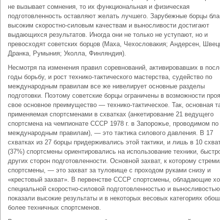
не вызывает сомнения, то их функциональная и физическая
подготовленность оставляют желать лучшего. Зарубежные борцы бла
высоким скоростно-силовым качествам и выносливости достигают
выдающихся результатов. Иногда они не только не уступают, но и
превосходят советских борцов (Маха, Чехословакия; Андерсен, Швец
Дранка, Румыния; Уколла, Финляндия).
Несмотря па изменения правил соревнований, активировавших в пос
годы борьбу, и рост технико-тактического мастерства, судейство по
международным правилам все же нивелирует основные разделы
подготовки. Поэтому советские борцы ограничены в возможности про
свое основное преимущество — технико-тактическое. Так, основная та
применяемая спортсменами в схватках (анкетирование 21 ведущего
спортсмена на чемпионате СССР 1978 г. в Запорожье, проводимом по
международным правилам), — это тактика силового давления. В 17
схватках из 27 борцы придерживались этой тактики, и лишь в 10 схва
(37%) спортсмены ориентировались на использование техники, быстр
других сторон подготовленности. Основной захват, к которому стрем
спортсмены, — это захват за туловище с проходом руками снизу и
«крестовый захват». В первенстве СССР спортсмены, обладающие х
специальной скоростно-силовой подготовленностью и выносливостью
показали высокие результаты и в некоторых весовых категориях обо
более техничных спортсменов.