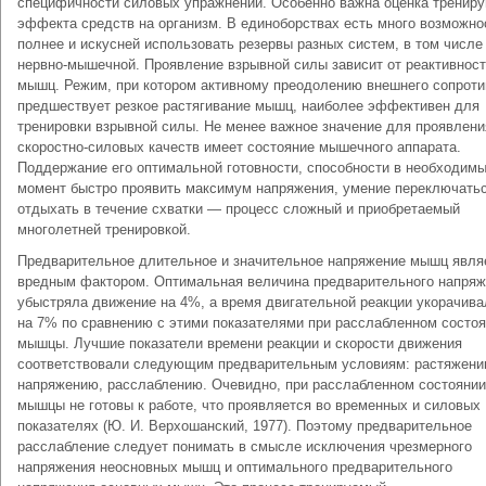
специфичности силовых упражнений. Особенно важна оценка тренир
эффекта средств на организм. В единоборствах есть много возможно
полнее и искусней использовать резервы разных систем, в том числе
нервно-мышечной. Проявление взрывной силы зависит от реактивнос
мышц. Режим, при котором активному преодолению внешнего сопрот
предшествует резкое растягивание мышц, наиболее эффективен для
тренировки взрывной силы. Не менее важное значение для проявлени
скоростно-силовых качеств имеет состояние мышечного аппарата.
Поддержание его оптимальной готовности, способности в необходим
момент быстро проявить максимум напряжения, умение переключатьс
отдыхать в течение схватки — процесс сложный и приобретаемый
многолетней тренировкой.
Предварительное длительное и значительное напряжение мышц явля
вредным фактором. Оптимальная величина предварительного напря
убыстряла движение на 4%, а время двигательной реакции укорачива
на 7% по сравнению с этими показателями при расслабленном состо
мышцы. Лучшие показатели времени реакции и скорости движения
соответствовали следующим предварительным условиям: растяжени
напряжению, расслаблению. Очевидно, при расслабленном состоянии
мышцы не готовы к работе, что проявляется во временных и силовых
показателях (Ю. И. Верхошанский, 1977). Поэтому предварительное
расслабление следует понимать в смысле исключения чрезмерного
напряжения неосновных мышц и оптимального предварительного