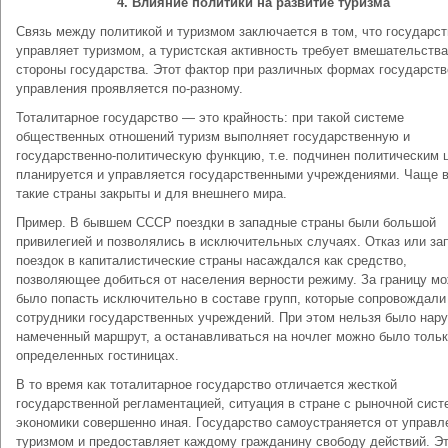
4. Влияние политики на развитие туризма
Связь между политикой и туризмом заключается в том, что государст
управляет туризмом, а туристская активность требует вмешательства
стороны государства. Этот фактор при различных формах государств
управления проявляется по-разному.
Тоталитарное государство — это крайность: при такой системе
общественных отношений туризм выполняет государственную и
государственно-политическую функцию, т.е. подчинен политическим 
планируется и управляется государственными учреждениями. Чаще в
такие страны закрыты и для внешнего мира.
Пример. В бывшем СССР поездки в западные страны были большой
привилегией и позволялись в исключительных случаях. Отказ или за
поездок в капиталистические страны насаждался как средство,
позволяющее добиться от населения верности режиму. За границу м
было попасть исключительно в составе групп, которые сопровождали
сотрудники государственных учреждений. При этом нельзя было нар
намеченный маршрут, а останавливаться на ночлег можно было тольк
определенных гостиницах.
В то время как тоталитарное государство отличается жесткой
государственной регламентацией, ситуация в стране с рыночной сист
экономики совершенно иная. Государство самоустраняется от управл
туризмом и предоставляет каждому гражданину свободу действий. Э