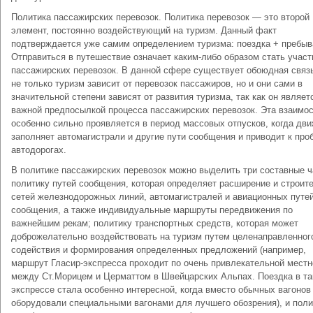
Политика пассажирских перевозок. Политика перевозок — это второй
элемент, постоянно воздействующий на туризм. Данный факт
подтверждается уже самим определением туризма: поездка + пребыв
Отправиться в путешествие означает каким-либо образом стать учас
пассажирских перевозок. В данной сфере существует обоюдная связь
не только туризм зависит от перевозок пассажиров, но и они сами в
значительной степени зависят от развития туризма, так как он являет
важной предпосылкой процесса пассажирских перевозок. Эта взаимо
особенно сильно проявляется в период массовых отпусков, когда дв
заполняет автомагистрали и другие пути сообщения и приводит к про
автодорогах.
В политике пассажирских перевозок можно выделить три составные ч
политику путей сообщения, которая определяет расширение и строит
сетей железнодорожных линий, автомагистралей и авиационных путе
сообщения, а также индивидуальные маршруты передвижения по
важнейшим рекам; политику транспортных средств, которая может
доброжелательно воздействовать на туризм путем целенаправленног
содействия и формирования определенных предложений (например,
маршрут Гласир-экспресса проходит по очень привлекательной местн
между Ст.Морицем и Церматтом в Швейцарских Альпах. Поездка в т
экспрессе стала особенно интересной, когда вместо обычных вагонов
оборудовали специальными вагонами для лучшего обозрения), и поли