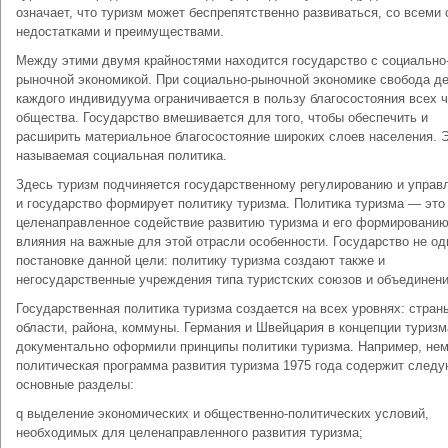
означает, что туризм может беспрепятственно развиваться, со всеми
недостатками и преимуществами.
Между этими двумя крайностями находится государство с социально
рыночной экономикой. При социально-рыночной экономике свобода д
каждого индивидуума ограничивается в пользу благосостояния всех 
общества. Государство вмешивается для того, чтобы обеспечить и
расширить материальное благосостояние широких слоев населения. Э
называемая социальная политика.
Здесь туризм подчиняется государственному регулированию и управ
и государство формирует политику туризма. Политика туризма — это
целенаправленное содействие развитию туризма и его формированию
влияния на важные для этой отрасли особенности. Государство не од
постановке данной цели: политику туризма создают также и
негосударственные учреждения типа туристских союзов и объединени
Государственная политика туризма создается на всех уровнях: стран
области, района, коммуны. Германия и Швейцария в концепции туризм
документально оформили принципы политики туризма. Например, не
политическая программа развития туризма 1975 года содержит след
основные разделы:
q выделение экономических и общественно-политических условий,
необходимых для целенаправленного развития туризма;