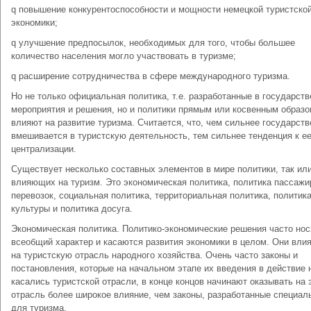
q повышение конкурентоспособности и мощности немецкой туристско
экономики;
q улучшение предпосылок, необходимых для того, чтобы большее
количество населения могло участвовать в туризме;
q расширение сотрудничества в сфере международного туризма.
Но не только официальная политика, т.е. разработанные в государств
мероприятия и решения, но и политики прямым или косвенным образ
влияют на развитие туризма. Считается, что, чем сильнее государств
вмешивается в туристскую деятельность, тем сильнее тенденция к е
централизации.
Существует несколько составных элементов в мире политики, так ил
влияющих на туризм. Это экономическая политика, политика пассажи
перевозок, социальная политика, территориальная политика, политик
культуры и политика досуга.
Экономическая политика. Политико-экономические решения часто нос
всеобщий характер и касаются развития экономики в целом. Они вли
на туристскую отрасль народного хозяйства. Очень часто законы и
постановления, которые на начальном этапе их введения в действие 
касались туристской отрасли, в конце концов начинают оказывать на 
отрасль более широкое влияние, чем законы, разработанные специал
для туризма.