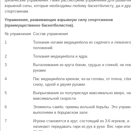
физические упражнения. Ниже рассмотрены упражнения для развити
взрывной силы, которые необходимы любому баскетболисту, да и др
спортсменам.
Упражнения, развивающие взрывную силу спортсменов
(преимущественно баскетболистов).
№ упражнения
Состав упражнения
1
Толкание ногами медицинбола из сидячего и лежачего
положений.
2
Толкания медицинбола и ядра.
3
Выталкивания из круга боком, грудью и спиной, не по
руками.
4
Пас медицинбола крюком, из-за головы, от плеча, сбо
снизу, одной и двумя руками.
5
Выпрыгивания из полуприсядя максимально вверх, на
максимальной скорости.
6
Элементы самбо, приемы вольной борьбы. Это упраж
выполняем в борцовском зале.
7
Игроки становятся в круг, состоящий из 3-6 игроков, и
начинают передавать гири из рук в руки. Вес гири или