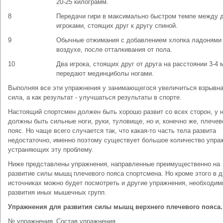
20-25 килограмм.
8
Передачи гири в максимально быстром темпе между 
игроками, стоящих друг к другу спиной.
9
Обычные отжимания с добавлением хлопка ладонями
воздухе, после отталкивания от пола.
10
Два игрока, стоящих друг от друга на расстоянии 3-4 
передают мединциболы ногами.
Выполняя все эти упражнения у занимающегося увеличиться взрывн
сила, а как результат - улучшаться результаты в спорте.
Настоящий спортсмен должен быть хорошо развит со всех сторон, у 
должны быть сильные ноги, руки, туловище, но и, конечно же, плечев
пояс. Но чаще всего случается так, что какая-то часть тела развита
недостаточно, именно поэтому существует большое количество упра
устраняющих эту проблему.
Ниже представлены упражнения, направленные преимущественно на
развитие силы мышц плечевого пояса спортсмена. Но кроме этого в д
источниках можно будет посмотреть и другие упражнения, необходи
развития иных мышечных групп.
Упражнения для развития силы мышц верхнего плечевого пояса.
№ упражнения
Состав упражнения