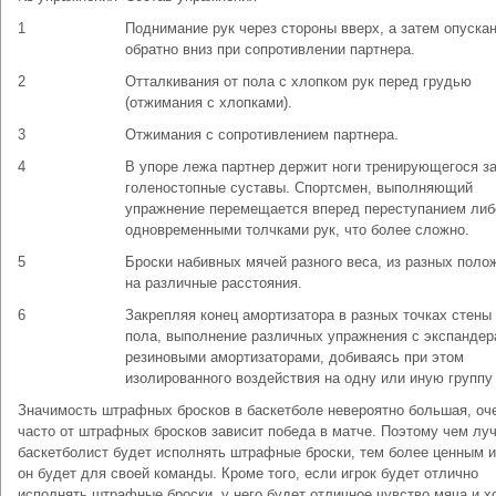
1
Поднимание рук через стороны вверх, а затем опуска
обратно вниз при сопротивлении партнера.
2
Отталкивания от пола с хлопком рук перед грудью
(отжимания с хлопками).
3
Отжимания с сопротивлением партнера.
4
В упоре лежа партнер держит ноги тренирующегося з
голеностопные суставы. Спортсмен, выполняющий
упражнение перемещается вперед переступанием либ
одновременными толчками рук, что более сложно.
5
Броски набивных мячей разного веса, из разных поло
на различные расстояния.
6
Закрепляя конец амортизатора в разных точках стены
пола, выполнение различных упражнения с экспанде
резиновыми амортизаторами, добиваясь при этом
изолированного воздействия на одну или иную группу
Значимость штрафных бросков в баскетболе невероятно большая, оч
часто от штрафных бросков зависит победа в матче. Поэтому чем лу
баскетболист будет исполнять штрафные броски, тем более ценным 
он будет для своей команды. Кроме того, если игрок будет отлично
исполнять штрафные броски, у него будет отличное чувство мяча и 