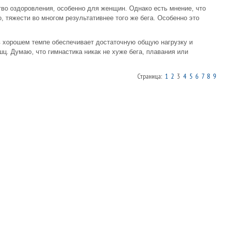
во оздоровления, особенно для женщин. Однако есть мнение, что
о, тяжести во многом результативнее того же бега. Особенно это
 хорошем темпе обеспечивает достаточную общую нагрузку и
ц. Думаю, что гимнастика никак не хуже бега, плавания или
Страница:
1
2
3
4
5
6
7
8
9