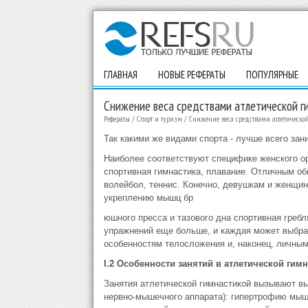
ГЛАВНАЯ
НОВЫЕ РЕФЕРАТЫ
ПОПУЛЯРНЫЕ
Снижение веса средствами атлетической г
Рефераты
/
Спорт и туризм
/
Снижение веса средствами атлетическо
Так какими же видами спорта - лучше всего за
Наиболее соответствуют специфике женского ор
спортивная гимнастика, плавание. Отличным о
волейбол, теннис. Конечно, девушкам и женщин
укреплению мышц бр
юшного пресса и тазового дна спортивная греб
упражнений еще больше, и каждая может выбрать
особенностям телосложения и, наконец, личным
I
.2 Особенности занятий в атлетической гимн
Занятия атлетической гимнастикой вызывают 
нервно-мышечного аппарата): гипертрофию мыш