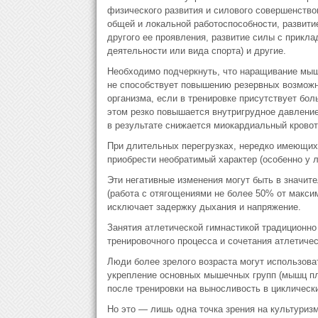
физического развития и силового совершенство
общей и локальной работоспособности, развит
другого ее проявления, развитие силы с прикла
деятельности или вида спорта) и другие.
Необходимо подчеркнуть, что наращивание мыш
не способствует повышению резервных возможн
организма, если в тренировке присутствует бол
этом резко повышается внутригрудное давление
в результате снижается миокардиальный кровот
При длительных перегрузках, нередко имеющих 
приобрести необратимый характер (особенно у л
Эти негативные изменения могут быть в значит
(работа с отягощениями не более 50% от макси
исключает задержку дыхания и напряжение.
Занятия атлетической гимнастикой традиционн
тренировочного процесса и сочетания атлетичес
Люди более зрелого возраста могут использова
укрепление основных мышечных групп (мышц пле
после тренировки на выносливость в циклическ
Но это — лишь одна точка зрения на культуризм.