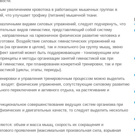
вости.
ьным увеличением кровотока в работающих мышечных группах в
й, что улучшает трофику (питание) мышечной ткани.
различными видами силовых упражнений, следует подчеркнуть, что
вительных видов гимнастики, представляющий собой систему
, направленных на гармоничное физическое развитие человека и
готовки. Воздействие силовых гимнастических упражнений на
 (на организм в целом), так и локального (на группу мышц, звено
эффект занятий может быть поддерживающее - тонизирующим или
ринципы и методы организации занятий гимнастикой как при
 гимнастики, при планировании конкретной тренировки, так и при
астикой (циклы, этапы, периоды).
енировки и управления тренировочным процессом можно выделить
ю входят: физические упражнения, сопутствующие силовому развитию
льного переключения и активного отдыха, на растягивание и
функциональное совершенствование ведущих систем организма при
изических и двигательных качеств, то следует выделить несколько
яются: объем и масса мышц, скорость их сокращения и
илового проявления (максимальная произвольная сила, взрывная