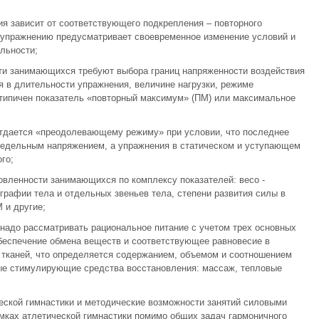
ия зависит от соответствующего подкрепления – повторного
к упражнению предусматривает своевременное изменение условий и
льности;
ти занимающихся требуют выбора границ напряженности воздействия
 в длительности упражнения, величине нагрузки, режиме
 типичен показатель «повторный максимум» (ПМ) или максимальное
отдается «преодолевающему режиму» при условии, что последнее
редельным напряжением, а упражнения в статическом и уступающем
го;
товленности занимающихся по комплексу показателей: весо -
рафии тела и отдельных звеньев тела, степени развития силы в
 и другие;
 надо рассматривать рациональное питание с учетом трех основных
обеспечение обмена веществ и соответствующее равновесие в
и тканей, что определяется содержанием, объемом и соотношением
ые стимулирующие средства восстановления: массаж, тепловые
еской гимнастики и методические возможности занятий силовыми
мках атлетической гимнастики помимо общих задач гармоничного