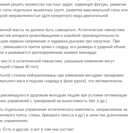
вания решать множество частных задач: коррекция фигуры, развитие
ие силы отдельных мышечных групп, развитие максимальной силы или
дной направленностью (для конкретного вида двигательной
ечной массы не должно быть самоцелью. Атлетическая гимнастика
остей аппарата кровообращения и аэробной производительности
ьшое нервное напряжение и задержка дыхания при нагрузках. При
, уменьшается приток крови к сердцу, его размеры и ударный объем;
ок и развивается кратковременная ишемия миокарда.
место в атлетической гимнастике, указанные изменения могут
юдей старше 40 лет).
ельной степени нейтрализованы при изменении методики тренировки
мального веса и подъем снаряда в фазе вдоха), что автоматически
о рекомендуются здоровым молодым людям при условии оптимизации
ких упражнений с тренировкой на выносливость (бег и др.)
ть отдельные упражнения атлетического комплекса, направленные на
чевого пояса, спины, брюшного пресса и др.) в качестве дополнения
их упражнениях.
 Есть и другая, и вот в чем она состоит.