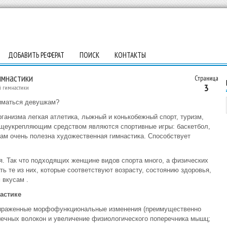
ДОБАВИТЬ РЕФЕРАТ
ПОИСК
КОНТАКТЫ
имнастики
Страница
3
й гимнастики
ниматься девушкам?
ганизма легкая атлетика, лыжный и конькобежный спорт, туризм,
бщеукрепляющим средством являются спортивные игры: баскетбол,
ам очень полезна художественная гимнастика. Способствует
ля. Так что подходящих женщине видов спорта много, а физических
 те из них, которые соответствуют возрасту, состоянию здоровья,
 вкусам .
астике
выраженные морфофункциональные изменения (преимущественно
ечных волокон и увеличение физиологического поперечника мышц;