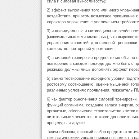
сила и силовая выносливость);
2) эффект выполнения того или иного упражнен
воздействия, при этом возможное привыкание 
характера упражнения с увеличением требовате
3) индивидуальные и мотивационные особеннос
(максимальных и минимальных), что выражается
упражнения и занятий, для силовой тренировки
количество повторений упражнения;
4) в силовой тренировке предпочтение обычно 
повторение в каждом подходе должно быть с п
режимах должны лишь дополнять эффект перво
5) важно тестирование исходного уровня подго
ростовому соотношению, оценке мышечной топог
различных условиях проявления, показатель ПМ
6) как фактор обеспечения силовой тренировки,
функций организма: создание запаса энергии, 
организме, обеспечение строительства клеток 
питательных элементов, а также дополнительн
процедуры и другие.
Таким образом, широкий выбор средств атлетич
гимнастическими упражнениями позволяют в ра