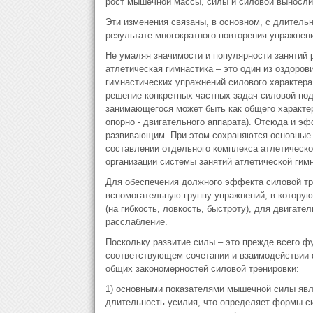
рост мышечной массы, силы и силовой выносли
Эти изменения связаны, в основном, с длител
результате многократного повторения упражнени
Не умаляя значимости и популярности занятий 
атлетическая гимнастика – это один из оздоро
гимнастических упражнений силового характера
решение конкретных частных задач силовой под
занимающегося может быть как общего характера
опорно - двигательного аппарата). Отсюда и 
развивающим. При этом сохраняются основные п
составлении отдельного комплекса атлетической
организации системы занятий атлетической гимн
Для обеспечения должного эффекта силовой тр
вспомогательную группу упражнений, в котору
(на гибкость, ловкость, быстроту), для двигате
расслабление.
Поскольку развитие силы – это прежде всего 
соответствующем сочетании и взаимодействии ф
общих закономерностей силовой тренировки:
1) основными показателями мышечной силы явл
длительность усилия, что определяет формы с