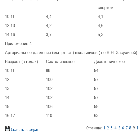
спортом
10-11
4,4
4,1
12-13
4,2
4,6
14-16
3,7
5,3
Приложение 4
Артериальное давление (мм. рт. ст.) школьников ( по В.Н. Засухиной)
Возраст (в годах)
Систолическое
Диастолическое
10-11
99
54
12
100
57
13
102
57
14
102
57
15
106
58
16-17
110
63
Страница:
1
2
3
4
5
6
7
8
9
1
Скачать реферат