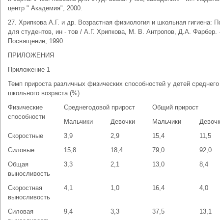
центр " Академия", 2000.
27. Хрипкова А.Г. и др. Возрастная физиология и школьная гигиена: 
для студентов, ин - тов / А.Г. Хрипкова, М. В. Антропов, Д.А. Фарбер. 
Посвящение, 1990
ПРИЛОЖЕНИЯ
Приложение 1
Темп прироста различных физических способностей у детей среднего
школьного возраста (%)
Физические
Среднегодовой прирост
Общий прирост
способности
Мальчики
Девочки
Мальчики
Девоч
Скоростные
3,9
2,9
15,4
11,5
Силовые
15,8
18,4
79,0
92,0
Общая
3,3
2,1
13,0
8,4
выносливость
Скоростная
4,1
1,0
16,4
4,0
выносливость
Силовая
9,4
3,3
37,5
13,1