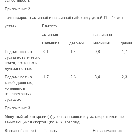
выносливость
Приложение 2
Темп прироста активной и пассивной гибкости у детей 11 – 14 лет.
уставы
Гибкость
активная
пассивная
мальчики
девочки
мальчики
девоч
Подвижность в
-0,1
-1,4
-0,8
-1,7
суставах плечевого
пояса, локтевых и
лучезапястных
Подвижность в
-1,7
-2,6
-3,4
-2,3
тазобедренных,
коленных и
голеностопных
суставах
Приложение 3
Минутный объем крови (л) у юных пловцов и у их сверстников, не
занимающихся спортом (по А.В. Козлову)
Возраст (в годах)
Пловцы
Не занимающие