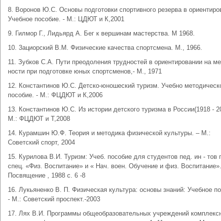
8. Воронов Ю.С. Основы подготовки спортивного резерва в ориентиро
Учебное пособие. - М.: ЦДЮТ и К,2001
9. Гилмор Г., Лидьярд А. Бег к вершинам мастерства. М 1968.
10. 3ациорский В.М. Физические качества спортсмена. М., 1966.
11. Зубков С.А. Пути преодоления трудностей в ориентировании на ме
ности при подготовке юных спортсменов,- М., 1971
12. Константинов Ю.С. Детско-юношеский туризм. Учебно методическ
пособие. - М.: ФЦДЮТ и К,2006
13. Константинов Ю.С. Из истории детского туризма в России(1918 - 200
М.: ФЦДЮТ и Т,2008
14. Курамшин Ю.Ф. Теория и методика физической культуры. – М.:
Советский спорт, 2004
15. Курилова В.И. Туризм: Учеб. пособие для студентов пед. ин - тов 
спец. «Физ. Воспитание» и « Нач. воен. Обучение и физ. Воспитание».
Посвящение , 1988 с. 6 -8
16. Лукьяненко В. П. Физическая культура: основы знаний: Учебное п
- М.: Советский проспект.-2003
17. Лях В.И. Программы общеобразовательных учреждений комплекс