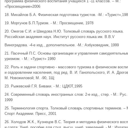
программа физического воспитания учащихся 1 -11 классов. -- М.:
«Просвещение»2006
18. Михайлов Б.А. Физическая подготовка туристов. -М.: «Турист»,19
19. Моргунов Б.П.Туризм. - М.: Просвещение, 1978
20. Ожегов С.И. и Шведова Н.Ю. Толковый словарь русского языка.
Российская академия наук. Институт русского языка им. В.В.V
Виноградова. -4-е изд., дополнительное. -М.: Азбуковедник, 1999
21. Пасечный П.С. Основы организации и управления самодеятельны
уризмом. - М.: «Турист» 1980
22. Роль и задачи спортивно - массового туризма в физическом восп
и оздоровлении населения, под ред. В. И. Ганопольского, И. А. Дрогов
М. Новожиловой; М. -90, 1Щ:
23. Рыжевский Г.Я. Биваки. - М.: ЦДЮТ,1995
24. Современный словарь иностранных слов: 2-е изд., стер. - М.: Рус. 
1999
25. Терминология спорта. Толковый словарь спортивных терминов. – 
Спорт Академии. Пресс, 2001
26. Холодов Ж.К., Кузнецов В.С. Теория и методика физического вос
и сорта: Учеб. пособие для студ. высш. учеб, заведений. - М.: Издате