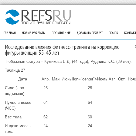
ГЛАВНАЯ
НОВЫЕ РЕФЕРАТЫ
ПОПУЛЯРНЫЕ
ДОБАВИТЬ РЕФЕРАТ
ПОИСК
КОНТАК
Исследование влияния фитнесс-тренинга на коррекцию
фигуры женщин 35-45 лет
Т-образная фигура – Куликова Е.Д. (44 года), Руднина К.С. (39 лет).
Таблица 27
Дата
Апр.
Май
Июнь
lign="center">Июль
Авг.
Окт.
Нояб
Сила (к-во
26
28
подъемов)
Пульс в покое
64
64
(ЧСС)
Вес тела
62
60
Индекс массы
24
24
тела