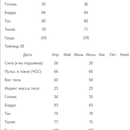
Голень
35
36
Бедра
84
84
Таз
80
80
Талия
78
77
Грудь
105
105
Таблица 28
Дата
Апр.
Май
Июнь
Июль
Авг.
Окт.
Нояб.
Сила (к-во подъемов)
26
28
Пульс в покое (ЧСС)
66
66
Вес тела
60
58
Индекс массы тела
23
23
Голень
34
35
Бедра
83
83
Таз
79
79
Талия
77
75