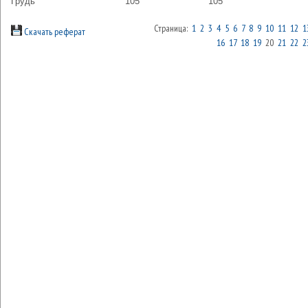
Грудь
105
105
Страница:
1
2
3
4
5
6
7
8
9
10
11
12
1
Скачать реферат
16
17
18
19
20
21
22
2