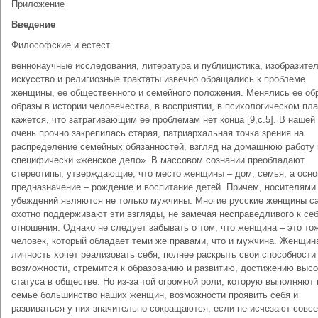
Приложение
Введение
Философские и естест
веннонаучные исследования, литература и публицистика, изобразите
искусство и религиозные трактаты извечно обращались к проблеме
женщины, ее общественного и семейного положения. Менялись ее об
образы в истории человечества, в восприятии, в психологическом пла
кажется, что затрагивающим ее проблемам нет конца [9,с.5]. В нашей
очень прочно закрепилась старая, патриархальная точка зрения на
распределение семейных обязанностей, взгляд на домашнюю работу 
специфически «женское дело». В массовом сознании преобладают
стереотипы, утверждающие, что место женщины – дом, семья, а осно
предназначение – рождение и воспитание детей. Причем, носителями
убеждений являются не только мужчины. Многие русские женщины с
охотно поддерживают эти взгляды, не замечая несправедливого к се
отношения. Однако не следует забывать о том, что женщина – это то
человек, который обладает теми же правами, что и мужчина. Женщин
личность хочет реализовать себя, полнее раскрыть свои способности
возможности, стремится к образованию и развитию, достижению высо
статуса в обществе. Но из-за той огромной роли, которую выполняют 
семье большинство наших женщин, возможности проявить себя и
развиваться у них значительно сокращаются, если не исчезают совсе