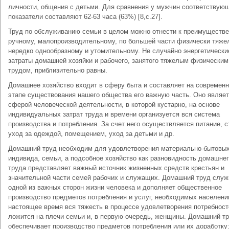
личности, общения с детьми. Для сравнения у мужчин соответствую
показатели составляют 62-63 часа (63%) [8,с.27].
Труд по обслуживанию семьи в целом можно отнести к преимуществ
ручному, малопроизводительному, по большей части физически тяже
нередко однообразному и утомительному. Не случайно энергетически
затраты домашней хозяйки и рабочего, занятого тяжелым физическим
трудом, приблизительно равны.
Домашнее хозяйство входит в сферу быта и составляет на современ
этапе существования нашего общества его важную часть. Оно являе
сферой человеческой деятельности, в которой кустарно, на основе
индивидуальных затрат труда и времени организуется вся система
производства и потребления. За счет него осуществляется питание, с
уход за одеждой, помещением, уход за детьми и др.
Домашний труд необходим для удовлетворения материально-бытовы
индивида, семьи, а подсобное хозяйство как разновидность домашне
труда представляет важный источник жизненных средств крестьян и
значительной части семей рабочих и служащих. Домашний труд служ
одной из важных сторон жизни человека и дополняет общественное
производство предметов потребления и услуг, необходимых населени
настоящее время вся тяжесть в процессе удовлетворения потребност
ложится на плечи семьи и, в первую очередь, женщины. Домашний т
обеспечивает производство предметов потребления или их доработку