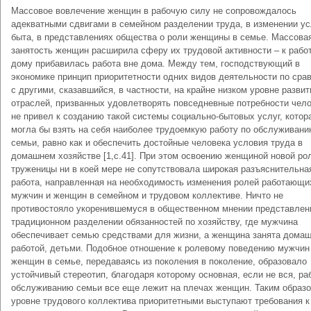
Массовое вовлечение женщин в рабочую силу не сопровождалось
адекватными сдвигами в семейном разделении труда, в изменении у
быта, в представлениях общества о роли женщины в семье. Массова
занятость женщин расширила сферу их трудовой активности – к рабо
дому прибавилась работа вне дома. Между тем, господствующий в
экономике принцип приоритетности одних видов деятельности по сра
с другими, сказавшийся, в частности, на крайне низком уровне развит
отраслей, призванных удовлетворять повседневные потребности чело
не привел к созданию такой системы социально-бытовых услуг, котор
могла бы взять на себя наиболее трудоемкую работу по обслуживан
семьи, равно как и обеспечить достойные человека условия труда в
домашнем хозяйстве [1,c.41]. При этом освоению женщиной новой ро
труженицы ни в коей мере не сопутствовала широкая разъяснительна
работа, направленная на необходимость изменения ролей работающи
мужчин и женщин в семейном и трудовом коллективе. Ничто не
противостояло укоренившемуся в общественном мнении представлен
традиционном разделении обязанностей по хозяйству, где мужчина
обеспечивает семью средствами для жизни, а женщина занята дома
работой, детьми. Подобное отношение к ролевому поведению мужчин
женщин в семье, передаваясь из поколения в поколение, образовало
устойчивый стереотип, благодаря которому основная, если не вся, ра
обслуживанию семьи все еще лежит на плечах женщин. Таким образо
уровне трудового коллектива приоритетными выступают требования к