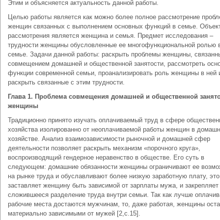
Этим и объясняется актуальность данной работы.
Целью работы является как можно более полное рассмотрение проб
женщин связанных с выполнением основных функций в семье. Объек
рассмотрения является женщина и семья. Предмет исследования –
трудности женщины обусловленные ее многофункциональной ролью 
семье. Задачи данной работы: раскрыть проблемы женщины, связанн
совмещением домашней и общественной занятости, рассмотреть осн
функции современной семьи, проанализировать роль женщины в ней 
раскрыть связанные с этим трудности.
Глава 1. Проблема совмещения домашней и общественной занят
женщины
Традиционно принято изучать оплачиваемый труд в сфере обществен
хозяйства изолированно от неоплачиваемой работы женщин в домаш
хозяйстве. Анализ взаимозависимости рыночной и домашней сфер
деятельности позволяет раскрыть механизм «порочного круга»,
воспроизводящий гендерное неравенство в обществе. Его суть в
следующем: домашние обязанности женщины ограничивают ее возмо
на рынке труда и обуславливают более низкую заработную плату, это
заставляет женщину быть зависимой от зарплаты мужа, и закрепляет
сложившееся разделение труда внутри семьи. Так как лучше оплачи
рабочие места достаются мужчинам, то, даже работая, женщины ост
материально зависимыми от мужей [2,с.15].