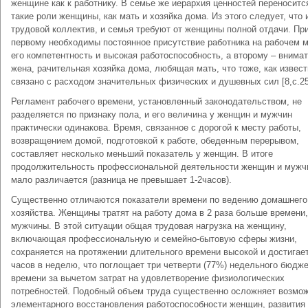
женщине как к работнику. В семье же иерархия ценностей переноситс
такие роли женщины, как мать и хозяйка дома. Из этого следует, что 
трудовой коллектив, и семья требуют от женщины полной отдачи. Пр
первому необходимы постоянное присутствие работника на рабочем м
его компетентность и высокая работоспособность, а второму – внима
жена, рачительная хозяйка дома, любящая мать, что тоже, как извест
связано с расходом значительных физических и душевных сил [8,с.25
Регламент рабочего времени, установленный законодательством, не
разделяется по признаку пола, и его величина у женщин и мужчин
практически одинакова. Время, связанное с дорогой к месту работы,
возвращением домой, подготовкой к работе, обеденным перерывом,
составляет несколько меньший показатель у женщин. В итоге
продолжительность профессиональной деятельности женщин и мужч
мало различается (разница не превышает 1-2часов).
Существенно отличаются показатели времени по ведению домашнего
хозяйства. Женщины тратят на работу дома в 2 раза больше времени
мужчины. В этой ситуации общая трудовая нагрузка на женщину,
включающая профессиональную и семейно-бытовую сферы жизни,
сохраняется на протяжении длительного времени высокой и достигает
часов в неделю, что поглощает три четверти (77%) недельного бюдж
времени за вычетом затрат на удовлетворение физиологических
потребностей. Подобный объем труда существенно осложняет возмо
элементарного восстановления работоспособности женщин, развития