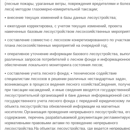
(лесные пожары, ураганные ветры, повреждения вредителями и боле
леса) методом глазомерно-измерительной таксации;
• внесение текущих изменений в базы данных лесоустройства;
• ежегодная корректировка, с учетом текущих изменений, проекта
намеченных базовым лесоустройством лесохозяйственных мероприят
• составление совместно с лесхозом конкретизированного по участка
плана лесохозяйственных мероприятий на очередной год;
• оперативное уточнение информации базового лесоустройства, выпо
различных запросов потребителей о лесном фонде и информационно
обеспечение локального мониторинга состояния лесов;
• составление учета лесного фонда; • техническое содействие
специалистам лесхозов в решении различных нестандартных задач,
возникающих в процессе ведения лесного хозяйстваСведения, получ
при таксации насаждений, и иные сведения вводятся государственно
лесоустроительной организацией в банк данных информационной сис
государственного учета лесного фонда с передачей юридическому л
объекта лесоустройства обновленной информации на магнитных
носителях.Организация проведения непрерывного лесоустройства, ег
содержание, перечень разрабатываемой документации регламентиру
нормативными правовыми актами по проведению непрерывного
лесоустройства.На объектах лесоустройства, где ведется непрерывн