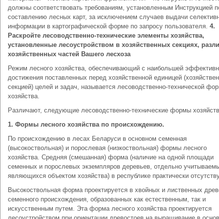
должны соответствовать требованиям, установленным Инструкцией п
составлению лесных карт, за исключением случаев выдачи селектив
информации в картографической форме по запросу пользователя.
4.
Раскройте лесоводственно-технические элементы хозяйства,
установленные лесоустройством в хозяйственных секциях, разл
хозяйственных частей Вашего лесхоза
Режим лесного хозяйства, обеспечивающий с наибольшей эффектив
достижения поставленных перед хозяйственной единицей (хозяйстве
секцией) целей и задач, называется лесоводственно-технической фо
хозяйства.
Различают, следующие лесоводственно-технические формы хозяйств
1. Формы лесного хозяйства по происхождению.
По происхождению в лесах Беларуси в основном семенная
(высокоствольная) и порослевая (низкоствольная) формы лесного
хозяйства. Средняя (смешанная) форма (наличие на одной площади
семенных и порослевых экземпляров деревьев, отдельно учитываем
являющихся объектом хозяйства) в республике практически отсутству
Высокоствольная форма проектируется в хвойных и лиственных древ
семенного происхождения, образованных как естественным, так и
искусственным путем. Эта форма лесного хозяйства проектируется
лесоустройством при ориентации древостоев на выращивание в осно