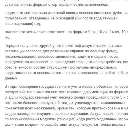
установленным формам с картографическим исполнением;
ведомости материально-денежной оценки лесосек сплошных рубок гл
пользования, отведенных на очередной (3-й после года текущей
инвентаризации) год;
годовая статистическая отчетность по формам 9-лх, 10-лх, 14-лх, 19-л
лх.
Порядок получения другой учетно-отчетной документации, а также
реализации запросов для различных справок по лесному фонду,
лесопользованию, лесовосстановлению, защите и охране лесов,
определяется договором на проведение текущего лесоустройства, ис
обеспеченности соответствующими программными средствами,
подготовленности специалистов лесхоза и лесничеств к работе с бан
данных.
В годы проведения государственного учета лесов в объектах непреры
лесоустройства выдается соответствующая документация по формам 
3. Если государственный учет лесного фонда проводится спустя 5 и 
лет после базового лесоустройства, актуализируются таксационные
показатели всех насаждений, кроме тех, которые протаксированы в н
за две последние текущие лесоинвентаризации. Актуализация произв
по апробированным моделям (таблицам) хода роста модальных насаж
Если такие модели не разработаны, актуализируется только возраст