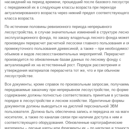
насаждений на период времени, прошедший после базового лесоустр
с передвижкой их в следующие классы возраста при переходе
актуализированного возраста через нижний предел соответствующего
класса возраста.
По истечении половины ревизионного периода непрерывного
лесоустройства, в случае значительных изменений в структуре лесно
эксплуатационного фонда, по заказу владельца лесного фонда може
произведен перерасчет расчетной лесосеки главного пользования и 
промежуточного пользования древесиной, а также – при необходимос
объемов и видов лесовосстановительных мероприятий. Перерасчет
производится по обновленным базам данных по лесному фонду с
актуализацией их на естественный рост. Порядок рассмотрения и
утверждения материалов перерасчета тот же, что и при обычном
лесоустройстве.
Все документы, кроме справок по произвольным запросам, получаем
передаваемые заказчику при непрерывном лесоустройстве, по форме
содержанию должны полностью соответствовать принятым в устано
порядке в лесоустройстве и лесном хозяйстве. Идентичные формы
документов должны выводиться на дисплей персональной ЭВМ
пользователя. Должна быть обеспечена запись и передача их на маг
носителях, а также по каналам связи при наличии доступа к ним и
соответствующего оборудования. Обновленные картографические
материалы – лесные карты или фрагменты их – по нагрузке и точност