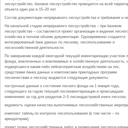
лесоустройство, базовое лесоустройство проводится на всей террито
объекта один раз в 15–20 лет.
Состав документации непрерывного лесоустройства и требования и н
На начальной стадии непрерывного лесоустройства – при базовом
лесоустройстве – составляется проект организации и ведения лесног
хозяйства в полном объеме документации. Одновременно создается
интегрированный банк данных по лесному, лесопользованию и
лесохозяйственной деятельности.
По завершении каждой ежегодной текущей инвентаризации участков 
фонда, вовлеченных и вовлекаемых в хозяйственную деятельность, 
подвергшихся каким-либо неблагоприятным воздействиям на лес,
средствами банка данных и комплексами прикладных программ
лесничествам и лесхозу выдаются следующие документы:
построчные данные о состоянии лесного фонда на 1 января года,
следующего за годом текущей лесоинвентаризации и происшедших
изменениях за год для разделов 2–5 лесокадастровой книги лесхоза;
ведомость оценки качества выполняемых лесохозяйственных меропри
комплект таблиц по контролю лесопользования (в том числе – по
арендаторам);
проект плана лесохозяйственных работ и размещения лесопользован