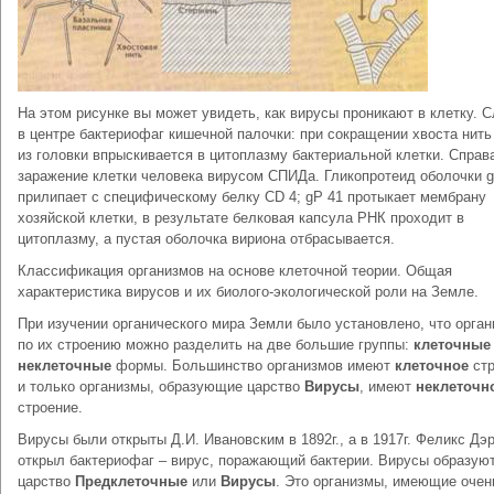
На этом рисунке вы может увидеть, как вирусы проникают в клетку. С
в центре бактериофаг кишечной палочки: при сокращении хвоста нит
из головки впрыскивается в цитоплазму бактериальной клетки. Справ
заражение клетки человека вирусом СПИДа. Гликопротеид оболочки 
прилипает с специфическому белку CD 4; gP 41 протыкает мембрану
хозяйской клетки, в результате белковая капсула РНК проходит в
цитоплазму, а пустая оболочка вириона отбрасывается.
Классификация организмов на основе клеточной теории. Общая
характеристика вирусов и их биолого-экологической роли на Земле.
При изучении органического мира Земли было установлено, что орга
по их строению можно разделить на две большие группы:
клеточные
неклеточные
формы. Большинство организмов имеют
клеточное
стр
и только организмы, образующие царство
Вирусы
, имеют
неклеточн
строение.
Вирусы были открыты Д.И. Ивановским в 1892г., а в 1917г. Феликс Дэ
открыл бактериофаг – вирус, поражающий бактерии. Вирусы образую
царство
Предклеточные
или
Вирусы
. Это организмы, имеющие очен