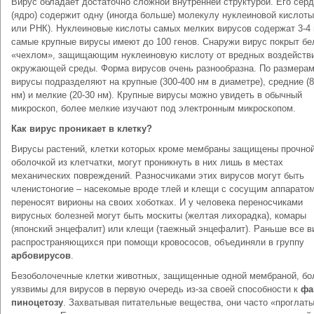
Вирус обладает достаточно сложной внутренней структурой. Его сер
(ядро) содержит одну (иногда больше) молекулу нуклеиновой кислот
или РНК). Нуклеиновые кислоты самых мелких вирусов содержат 3-4 
самые крупные вирусы имеют до 100 генов. Снаружи вирус покрыт б
«чехлом», защищающим нуклеиновую кислоту от вредных воздейств
окружающей среды. Форма вирусов очень разнообразна. По размера
вирусы подразделяют на крупные (300-400 нм в диаметре), средние (8
нм) и мелкие (20-30 нм). Крупные вирусы можно увидеть в обычный
микроскоп, более мелкие изучают под электронным микроскопом.
Как вирус проникает в клетку?
Вирусы растений, клетки которых кроме мембраны защищены прочно
оболочкой из клетчатки, могут проникнуть в них лишь в местах
механических повреждений. Разносчиками этих вирусов могут быть
членистоногие – насекомые вроде тлей и клещи с сосущим аппарато
переносят вирионы на своих хоботках. И у человека переносчиками
вирусных болезней могут быть москиты (желтая лихорадка), комары
(японский энцефалит) или клещи (таежный энцефалит). Раньше все в
распространяющихся при помощи кровососов, объединяли в группу
арбовирусов
.
Безоболочечные клетки животных, защищенные одной мембраной, бо
уязвимы для вирусов в первую очередь из-за своей способности к
фа
пиноцетозу
. Захватывая питательные вещества, они часто «проглат