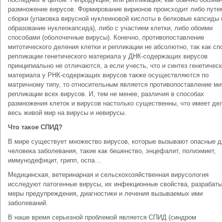
размножение вирусов. Формирование вирионов происходит либо путе
сборки (упаковка вирусной нуклеиновой кислоты в белковые капсиды 
образование нуклеокапсида), либо с участием клетки, либо обоими
способами (оболочечные вирусы). Конечно, противопоставление
митотического деления клетки и репликации не абсолютно, так как с
репликации генетического материала у ДНК-содержащих вирусов
принципиально не отличаются, а если учесть, что и синтез генетическ
материала у РНК-содержащих вирусов также осуществляются по
матричному типу, то относительным является противопоставление ми
репликации всех вирусов. И, тем не менее, различия в способах
размножения клеток и вирусов настолько существенны, что имеет де
весь живой мир на вирусы и невирусы.
Что такое СПИД?
В мире существует множество вирусов, которые вызывают опасные 
человека заболевания, такие как бешенство, энцефалит, полиэмиет,
иммунодефицит, грипп, оспа…
Медицинская, ветеринарная и сельскохозяйственная вирусология
исследуют патогенные вирусы, их инфекционные свойства, разрабат
меры предупреждения, диагностики и лечения вызываемых ими
заболеваний.
В наше время серьезной проблемой является СПИД (синдром