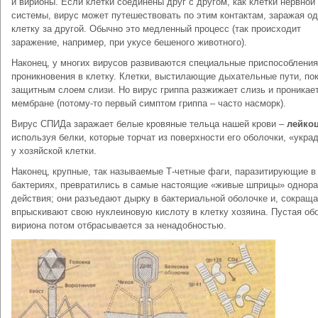
и вирионы. Если клетки соединены друг с другом, как клетки нервной
системы, вирус может путешествовать по этим контактам, заражая о
клетку за другой. Обычно это медленный процесс (так происходит
заражение, например, при укусе бешеного животного).
Наконец, у многих вирусов развиваются специальные приспособления
проникновения в клетку. Клетки, выстилающие дыхательные пути, по
защитным слоем слизи. Но вирус гриппа разжижает слизь и проникает
мембране (потому-то первый симптом гриппа – часто насморк).
Вирус СПИДа заражает белые кровяные тельца нашей крови –
лейко
используя белки, которые торчат из поверхности его оболочки, «укра
у хозяйской клетки.
Наконец, крупные, так называемые Т-четные фаги, паразитирующие в
бактериях, превратились в самые настоящие «живые шприцы» однора
действия; они разъедают дырку в бактериальной оболочке и, сокраща
впрыскивают свою нуклеиновую кислоту в клетку хозяина. Пустая об
вириона потом отбрасывается за ненадобностью.