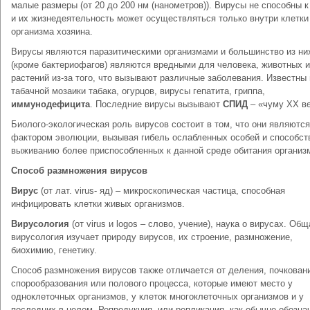
малые размеры (от 20 до 200 нм (нанометров)). Вирусы не способны к
и их жизнедеятельность может осуществляться только внутри клетки
организма хозяина.
Вирусы являются паразитическими организмами и большинство из ни
(кроме бактериофагов) являются вредными для человека, животных и
растений из-за того, что вызывают различные заболевания. Известны
табачной мозаики табака, огурцов, вирусы гепатита, гриппа,
иммунодефицита
. Последние вирусы вызывают
СПИД
– «чуму ХХ ве
Биолого-экологическая роль вирусов состоит в том, что они являются
фактором эволюции, вызывая гибель ослабленных особей и способст
выживанию более приспособленных к данной среде обитания организ
Способ размножения вирусов
Вирус
(от лат. virus- яд) – микроскопическая частица, способная
инфицировать клетки живых организмов.
Вирусология
(от virus и logos – слово, учение), наука о вирусах. Общ
вирусология изучает природу вирусов, их строение, размножение,
биохимию, генетику.
Способ размножения вирусов также отличается от деления, почкован
спорообразования или полового процесса, которые имеют место у
одноклеточных организмов, у клеток многоклеточных организмов и у
последних в целом. Репродукция, или репликация, как обычно обозна