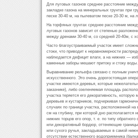
Для луговых газонов среднее расстояние между
закладке газона на минеральных грунтах при гр
песке 30-40 м, на пылеватом песке 20-30 м, на 
На торфяных грунтах среднее расстояние между
луговых газонов зависит от степенью разложен
между дренами 30-40 м, со средней 20-40м, с х
Часто благоустраиваемый участок имеет сложны
стоки, что приводит к неравномерности распре
наблюдается дефицит влаги, а на нижних — изб
каменные заборы мешают притоку и стоку воды.
Выравнивание рельефа связано с полным уничт
искусственного. Это очень дорогостоящая опера
участке имеются деревья, которые нежелательн
заказнике), либо озеленяемая площадь располо
участка теряется его декоративность, которую 
деревьев и кустарников, подчеркивая гармоничн
случаях по границе участка, расположенной на
см на глубину, при которой дно располагается 
нижних торцов его опор, т. е. по типу обратно
или декоративный бордюр, оттеняющие границы
или сухого ручья, закладываемых в самой нижн
отсутствии естественного водоприемника (балка