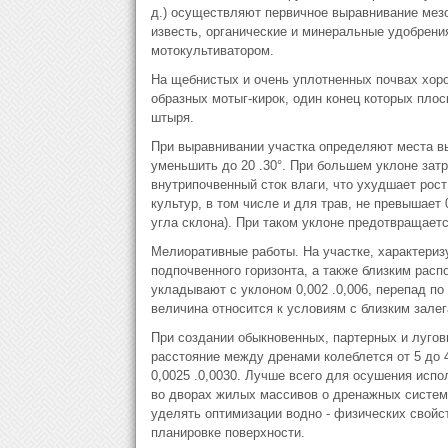
д.) осуществляют первичное выравнивание мез
известь, органические и минеральные удобрен
мотокультиватором.
На щебнистых и очень уплотненных почвах хоро
образных мотыг-кирок, один конец которых плос
штыря.
При выравнивании участка определяют места вы
уменьшить до 20 .30°. При большем уклоне зат
внутрипочвенный сток влаги, что ухудшает рос
культур, в том числе и для трав, не превышает 
угла склона). При таком уклоне предотвращается
Мелиоративные работы. На участке, характери
подпочвенного горизонта, а также близким рас
укладывают с уклоном 0,002 .0,006, перепад по 
величина относится к условиям с близким залег
При создании обыкновенных, партерных и лугов
расстояние между дренами колеблется от 5 до 40
0,0025 .0,0030. Лучше всего для осушения исп
во дворах жилых массивов о дренажных систем
уделять оптимизации водно - физических свойст
планировке поверхности.