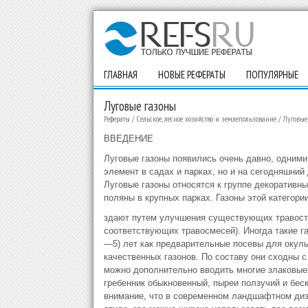
ГЛАВНАЯ
НОВЫЕ РЕФЕРАТЫ
ПОПУЛЯРНЫЕ
Луговые газоны
Рефераты
/
Сельское, лесное хозяйство и землепользование
/
Луговые
ВВЕДЕНИЕ
Луговые газоны появились очень давно, одними
элемент в садах и парках, но и на сегодняшний 
Луговые газоны относятся к группе декоративны
поляны в крупных парках. Газоны этой категори
здают путем улучшения существующих травосто
соответствующих травосмесей). Иногда такие га
—5) лет как предварительные посевы для окуль
качественных газонов. По составу они сходны 
можно дополнительно вводить многие злаковые 
гребенник обыкновенный, пыреи ползучий и бес
внимание, что в современном ландшафтном диз