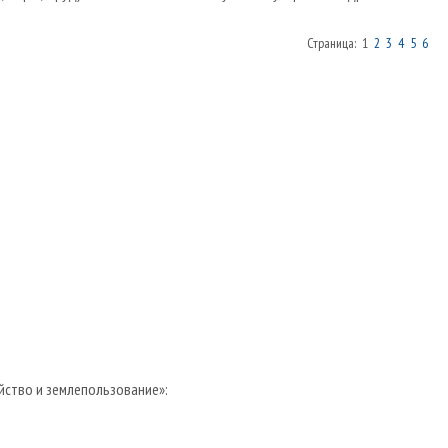
Страница: 1
2
3
4
5
6
йство и землепользование»: