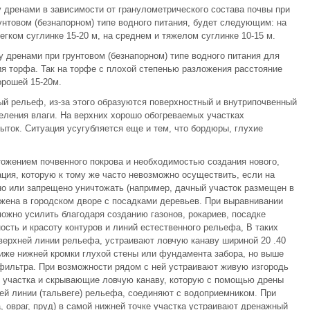
 дренами в зависимости от гранулометрического состава почвы при
унтовом (безнапорном) типе водного питания, будет следующим: на
легком суглинке 15-20 м, на среднем и тяжелом суглинке 10-15 м.
 дренами при грунтовом (безнапорном) типе водного питания для
ия торфа. Так на торфе с плохой степенью разложения расстояние
орошей 15-20м.
й рельеф, из-за этого образуются поверхностный и внутрипочвенный
деления влаги. На верхних хорошо обогреваемых участках
ыток. Ситуация усугубляется еще и тем, что бордюры, глухие
ожением почвенного покрова и необходимостью создания нового,
ция, которую к тому же часто невозможно осуществить, если на
о или запрещено уничтожать (например, дачный участок размещен в
жена в городском дворе с посадками деревьев. При выравнивании
можно усилить благодаря созданию газонов, рокариев, посадке
ость и красоту контуров и линий естественного рельефа, В таких
 верхней линии рельефа, устраивают ловчую канаву шириной 20 .40
ниже нижней кромки глухой стены или фундамента забора, но выше
го фильтра. При возможности рядом с ней устраивают живую изгородь
 участка и скрывающие ловчую канаву, которую с помощью дрены
ей линии (тальвеге) рельефа, соединяют с водоприемником. При
, овраг, пруд) в самой нижней точке участка устраивают дренажный