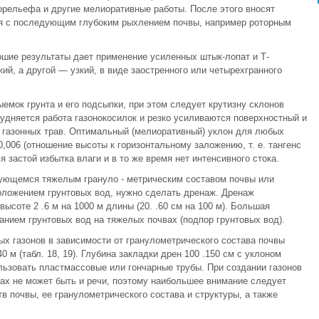
орельефа и другие мелиоративные работы. После этого вносят
ия с последующим глубоким рыхлением почвы, например роторным
шие результаты дает применение усиленных штык-лопат и Т-
кий, а другой — узкий, в виде заостренного или четырехгранного
емок грунта и его подсыпки, при этом следует крутизну склонов
рудняется работа газонокосилок и резко усиливаются поверхностный и
т газонных трав. Оптимальный (мелиоративный) уклон для любых
0,006 (отношение высоты к горизонтальному заложению, т. е. тангенс
 застой избытка влаги и в то же время нет интенсивного стока.
зующемся тяжелым грануло - метрическим составом почвы или
положением грунтовых вод, нужно сделать дренаж. Дренаж
высоте 2 .6 м на 1000 м длины (20. .60 см на 100 м). Большая
анием грунтовых вод на тяжелых почвах (подпор грунтовых вод).
ых газонов в зависимости от гранулометрического состава почвы
 м (табл. 18, 19). Глубина закладки дрен 100 .150 см с уклоном
ользовать пластмассовые или гончарные трубы. При создании газонов
ах не может быть и речи, поэтому наибольшее внимание следует
в почвы, ее гранулометрического состава и структуры, а также