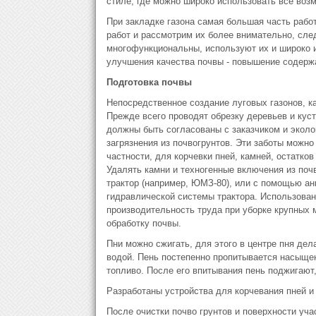
стиле, где можно широко использовать все возм
При закладке газона самая большая часть работ
работ и рассмотрим их более внимательно, след
многофункциональны, используют их и широко 
улучшения качества почвы - повышение содерж
Подготовка почвы
Непосредственное создание луговых газонов, ка
Прежде всего проводят обрезку деревьев и кус
должны быть согласованы с заказчиком и эколо
загрязнения из почвогрунтов. Эти заботы можн
частности, для корчевки пней, камней, остатков
Удалять камни и техногенные включения из поч
трактор (например, ЮМЗ-80), или с помощью ан
гидравлической системы трактора. Использован
производительность труда при уборке крупных 
обработку почвы.
Пни можно сжигать, для этого в центре пня дел
водой. Пень постепенно пропитывается насыще
топливо. После его впитывания пень поджигают,
Разработаны устройства для корчевания пней и
После очистки почво грунтов и поверхности учас