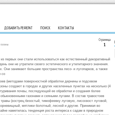
ДОБАВИТЬ РЕФЕРАТ
ПОИСК
КОНТАКТЫ
Страница
1
 газоны
 из первых они стали использоваться как естественный декоративный
день они не утратили своего эстетического и утилитарного значения.
х. Они занимают большие пространства лесо- и лугопарков, а также
и со
ев (методами поверхностной обработки дернины и подсевом
зоны создают в городах и других населенных пунктах на несколько (4
туривания почвы, последующей ее обработки и создания более
с обыкновенными газонами и сеяными лугами. В состав травостоев
травы (кострец безостый, тимофеевку луговую, лисохвост луговой,
корневищный, мятлики болотный, лесной и другие. Принимая во
айне наметилась тенденция роста интереса к садам в природном