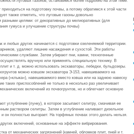
ожности луговых газонов, остановимся более подробно на этой теме.
 приходиться на подготовку почвы, а потому обратимся к этой части
ует также отметить, что луговые газоны довольно
и разными целями: от декоративных до мелиоративных (для
ания гумуса и улучшение структуры почвы)
к и любых других начинается с подготовки озеленяемой территории.
тарников, удаляют лишние насаждения и сухостой. Эти работы
гическими службами. Затем убирают пни, камни, техногенные
о осуществлять вручную или применять специальную технику. В
 плит и т. д. можно использовать экскаваторы, лебедки, бульдозеры.
вогрунтов можно ковшом экскаватора Э-153, навешиваемого на
кера («клыка»), навешиваемого вместо ковша или на заднюю навеску
ие таких приспособлений не только в несколько раз увеличивает
механических включений из почвогрунтов, но и облегчает основную
ают углубление (лунку), в которое засыпают селитру, смачивая ее
нным раствором селитры. Затем в углубление наливают дизельное
 и он полностью выгорает. На торфяных почвах этого делать нельзя.
 других включений, основанные на эффекте вибрирования.
тка от механических загрязнений (камней, обломков плит, пней и т.