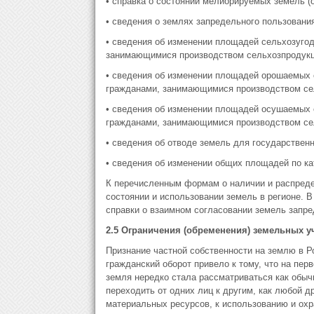
• справка о состоянии мелиорируемых земель (
• сведения о землях запредельного пользовани
• сведения об изменении площадей сельхозугод
занимающимися производством сельхозпродук
• сведения об изменении площадей орошаемых 
гражданами, занимающимися производством се
• сведения об изменении площадей осушаемых 
гражданами, занимающимися производством се
• сведения об отводе земель для государствен
• сведения об изменении общих площадей по к
К перечисленным формам о наличии и распреде
состоянии и использовании земель в регионе. 
справки о взаимном согласовании земель запре
2.5 Ограничения (обременения) земельных у
Признание частной собственности на землю в Р
гражданский оборот привело к тому, что на пе
земля нередко стала рассматриваться как обыч
переходить от одних лиц к другим, как любой 
материальных ресурсов, к использованию и охр