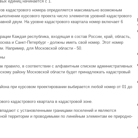
вых единиц начинается с 1.
тов кадастрового номера определяется максимально возможным
ыполнении курсового проекта число элементов уровней кадастрового
равной двум. На уровне кадастрового квартала номер включает 6
рации Каждая республика, входящая в состав России, край, область,
Москва и Санкт-Петербург - должны иметь свой номер. Этот номер
. Например, для Московской области - 50.
оны
ак правило, в соответствии с алфавитным списком административных
нскому району Московской области будет принадлежать кадастровый
йона при курсовом проектировании выбирается любой номер от 01 до
ового кадастрового квартала в кадастровой зоне.
впадают с установленными границами поселений и являются
ной территории и проводимыми по линейным элементам ее природно-