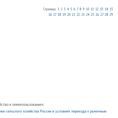
Страница:
1
2
3
4
5
6
7
8
9
10
11
12
13
14
15
16
17
18
19
20
21
22
23
24
25
26
27
28
29
йство и землепользование»:
ики сельского хозяйства России в условиях перехода к рыночным