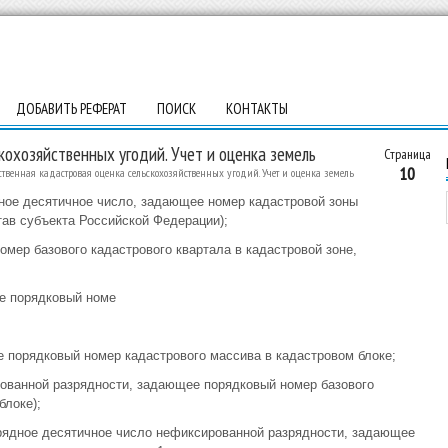
ДОБАВИТЬ РЕФЕРАТ
ПОИСК
КОНТАКТЫ
кохозяйственных угодий. Учет и оценка земель
Страница
10
ственная кадастровая оценка сельскохозяйственных угодий. Учет и оценка земель
дное десятичное число, задающее номер кадастровой зоны
тав субъекта Российской Федерации);
номер базового кадастрового квартала в кадастровой зоне,
:
ее порядковый номе
 порядковый номер кадастрового массива в кадастровом блоке;
рованной разрядности, задающее порядковый номер базового
блоке);
зрядное десятичное число нефиксированной разрядности, задающее