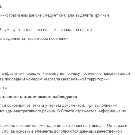
.
министративном районе следует сначала выделить крупные
нумеруются с севера на юг и с запада на восток.
ы выделяются территории поселений:
 алфавитном порядке. Первому по порядку поселению присваивается
 за последним номером квартала межселенной территории.
стка.
ственного статистического наблюдения
ется основным отчетным учетным документом. При выполнении
вня административного района. В Отчете отражается информация по
.
 земель проводится ежегодно по состоянию на 1 января. Один раз в
ом случае основные элементы дополняются данными качественной