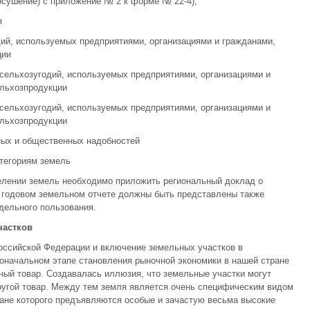
осушение) с приложение № 2 к форме № 22-4);
я
ий, используемых предприятиями, организациями и гражданами,
ции
сельхозугодий, используемых предприятиями, организациями и
льхозпродукции
сельхозугодий, используемых предприятиями, организациями и
льхозпродукции
ных и общественных надобностей
атегориям земель
лении земель необходимо приложить региональный доклад о
В годовом земельном отчете должны быть представлены также
дельного пользования.
частков
оссийской Федерации и включение земельных участков в
рвоначальном этапе становления рыночной экономики в нашей стране
ный товар. Создавалась иллюзия, что земельные участки могут
другой товар. Между тем земля является очень специфическим видом
ане которого предъявляются особые и зачастую весьма высокие