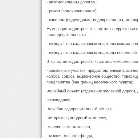
- автомобильным дорогам;
- рекам (водохранилищам);
- каналам (судоходным, водопроводным, мелио
Нумерация кадастровых кварталов территории 
последовательности:
- нумеруются кадастровые кварталы межселенн
- нумеруются кадастровые кварталы поселений.
В качестве кадастрового квартала межселенной
- земельный участок, предоставленный физиче
колхоз, совхоз, акционерное общество, товари
предприятие (вне границ населенного пункта);
-линейный объект (отделение железной дороги,
-заповедник;
-лечебно-оздоровительный объект;
-историко-культурный комплекс;
-массив земель запаса;
- массив лесного фонда;