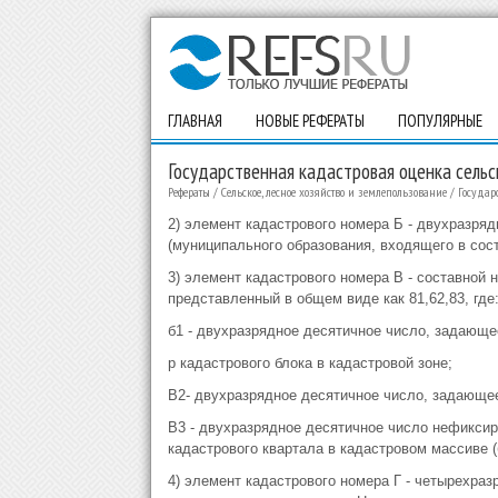
ГЛАВНАЯ
НОВЫЕ РЕФЕРАТЫ
ПОПУЛЯРНЫЕ
Государственная кадастровая оценка сельс
Рефераты
/
Сельское, лесное хозяйство и землепользование
/
Государ
2) элемент кадастрового номера Б - двухразря
(муниципального образования, входящего в сос
3) элемент кадастрового номера В - составной 
представленный в общем виде как 81,62,83, где
б1 - двухразрядное десятичное число, задающ
р кадастрового блока в кадастровой зоне;
В2- двухразрядное десятичное число, задающее
В3 - двухразрядное десятичное число нефикси
кадастрового квартала в кадастровом массиве (
4) элемент кадастрового номера Г - четырехра