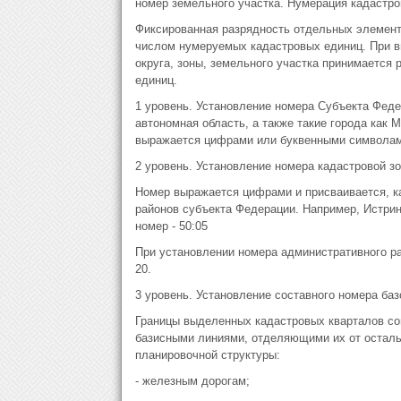
номер земельного участка. Нумерация кадастро
Фиксированная разрядность отдельных элемен
числом нумеруемых кадастровых единиц. При в
округа, зоны, земельного участка принимается 
единиц.
1 уровень. Установление номера Субъекта Феде
автономная область, а также такие города как 
выражается цифрами или буквенными символами
2 уровень. Установление номера кадастровой з
Номер выражается цифрами и присваивается, к
районов субъекта Федерации. Например, Истри
номер - 50:05
При установлении номера административного ра
20.
3 уровень. Установление составного номера баз
Границы выделенных кадастровых кварталов со
базисными линиями, отделяющими их от осталь
планировочной структуры:
- железным дорогам;