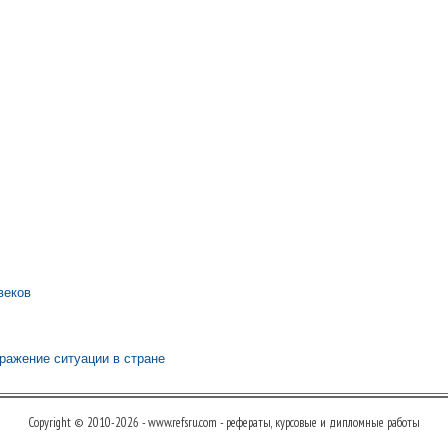
:
веков
тражение ситуации в стране
Copyright © 2010-2026 - www.refsru.com - рефераты, курсовые и дипломные работы