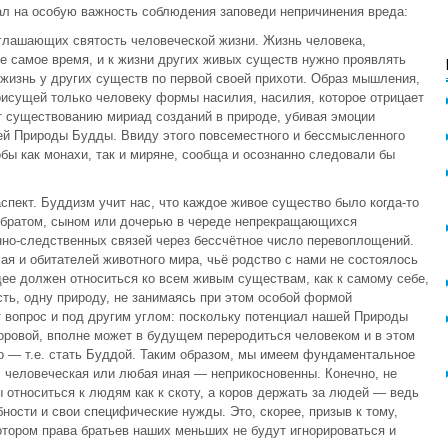
вал на особую важность соблюдения заповеди непричинения вреда:
зглашающих святость человеческой жизни. Жизнь человека,
же самое время, и к жизни других живых существ нужно проявлять
жизнь у других существ по первой своей прихоти. Образ мышления,
исущей только человеку формы насилия, насилия, которое отрицает
т существованию мириад созданий в природе, убивая эмоции
ей Природы Будды. Ввиду этого повсеместного и бессмысленного
бы как монахи, так и миряне, сообща и осознанно следовали бы
спект. Буддизм учит нас, что каждое живое существо было когда-то
, братом, сыном или дочерью в череде непрекращающихся
нно-следственных связей через бессчётное число перевоплощений.
ая и обитателей животного мира, чьё родство с нами не состоялось
идее должен относиться ко всем живым существам, как к самому себе,
сть, одну природу, не занимаясь при этом особой формой
 вопрос и под другим углом: поскольку потенциал нашей Природы
коровой, вполне может в будущем переродиться человеком и в этом
о — т.е. стать Буддой. Таким образом, мы имеем фундаментальное
, человеческая или любая иная — неприкосновенны. Конечно, не
ы относиться к людям как к скоту, а коров держать за людей — ведь
ности и свои специфические нужды. Это, скорее, призыв к тому,
отором права братьев наших меньших не будут игнорироваться и