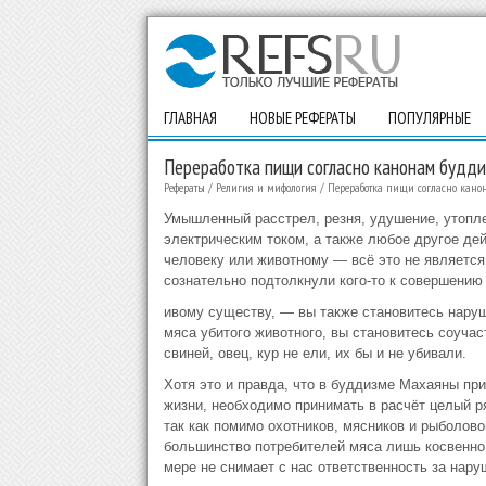
ГЛАВНАЯ
НОВЫЕ РЕФЕРАТЫ
ПОПУЛЯРНЫЕ
Переработка пищи согласно канонам будд
Рефераты
/
Религия и мифология
/
Переработка пищи согласно кан
Умышленный расстрел, резня, удушение, утопле
электрическим током, а также любое другое де
человеку или животному — всё это не являетс
сознательно подтолкнули кого-то к совершению 
ивому существу, — вы также становитесь наруш
мяса убитого животного, вы становитесь соучаст
свиней, овец, кур не ели, их бы и не убивали.
Хотя это и правда, что в буддизме Махаяны при
жизни, необходимо принимать в расчёт целый ря
так как помимо охотников, мясников и рыболово
большинство потребителей мяса лишь косвенно 
мере не снимает с нас ответственность за нару