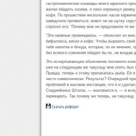
гастрономические кошмары моего мрачного прошл
желая обидеть хозяев, я лихо опрокинул рюмку 
кофе. По прошествии нескольких часов кармиче
замедлили проявиться: живот не на шутку скрут
спросил его: “Почему мне не предложили те же 
“Эти наивные провинциалы, — объяснил он мне,
бифштекса, виски и кофе. Чтобы выразить своё
тебе напитки и блюда, которые, по их мнению, 
без всякого сомнения обидел бы их, не воздав 
Это исчерпывающее объяснение положило конец 
уже на следующем же такухацу мне опять был п
Правда, теперь к этому прилагалась рыба. Её я
чисто символически. Результат? Очередной при
проблемой в высокие инстанции, что я и сделал
Соединённых Штатах, — жаловался я, — я всегд
переварить. Так почему же теперь, на такухацу,
Скачать реферат