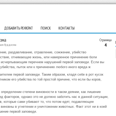
ДОБАВИТЬ РЕФЕРАТ
ПОИСК
КОНТАКТЫ
изма
Страница
4
онам буддизма
ние, раздавливание, отравление, сожжение, убийство
йствие, отнимающее жизнь, или намеренное причинение боли
я исчерпывающим перечнем нарушений первой заповеди. Если вы
убийства, пыток или к причинению любого иного вреда ж
ителем первой заповеди. Таким образом, кладя себе в рот кусок
ником его убийства по той простой причине, что если бы коров,
 определении степени виновности в таком деянии, как лишение
д факторов, однако это не должно заботить нас в данной ситуации,
в, которые сами убивают то, что потом едят, подавляющее
виновны в угнетении и уничтожении животных. Факт этот ни в коей
шение первой заповеди.