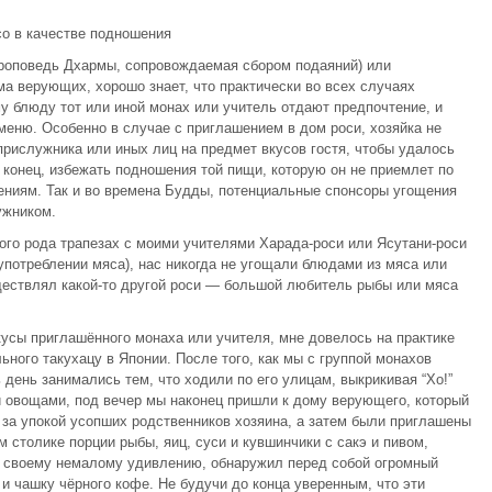
о в качестве подношения
(проповедь Дхармы, сопровождаемая сбором подаяний) или
ма верующих, хорошо знает, что практически во всех случаях
 блюду тот или иной монах или учитель отдают предпочтение, и
меню. Особенно в случае с приглашением в дом роси, хозяйка не
прислужника или иных лиц на предмет вкусов гостя, чтобы удалось
конец, избежать подношения той пищи, которую он не приемлет по
ениям. Так и во времена Будды, потенциальные спонсоры угощения
ужником.
ного рода трапезах с моими учителями Харада-роси или Ясутани-роси
 употреблении мяса), нас никогда не угощали блюдами из мяса или
ществлял какой-то другой роси — большой любитель рыбы или мяса
вкусы приглашённого монаха или учителя, мне довелось на практике
ьного такухацу в Японии. После того, как мы с группой монахов
 день занимались тем, что ходили по его улицам, выкрикивая “Хо!”
и овощами, под вечер мы наконец пришли к дому верующего, который
 за упокой усопших родственников хозяина, а затем были приглашены
м столике порции рыбы, яиц, суси и кувшинчики с сакэ и пивом,
к своему немалому удивлению, обнаружил перед собой огромный
 чашку чёрного кофе. Не будучи до конца уверенным, что эти