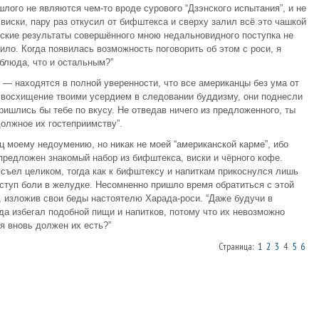
ого не являются чем-то вроде сурового “Дзэнского испытания”, и не
виски, пару раз откусил от бифштекса и сверху залил всё это чашкой
ские результаты совершённого мною недальновидного поступка не
ило. Когда появилась возможность поговорить об этом с роси, я
блюда, что и остальным?”
 — находятся в полной уверенности, что все американцы без ума от
 восхищение твоими усердием в следовании буддизму, они поднесли
пришлись бы тебе по вкусу. Не отведав ничего из предложенного, ты
должное их гостеприимству”.
моему недоумению, но никак не моей “американской карме”, ибо
редложен знакомый набор из бифштекса, виски и чёрного кофе.
 съел целиком, тогда как к бифштексу и напиткам прикоснулся лишь
ступ боли в желудке. Несомненно пришло время обратиться с этой
, изложив свои беды настоятелю Харада-роси. “Даже будучи в
а избегал подобной пищи и напитков, потому что их невозможно
 я вновь должен их есть?”
Страница:
1
2
3
4
5
6