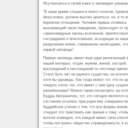
Ясутани-роси в своей книге о заповедях указы
“В наше время слышится много голосов, прово
безусловно, должна высоко цениться, но, в то 
бережное отношение. Человек привык отнимать 
вызывающий такое поведение, происходит от пр
самоочевидные законы вселенной, препятствуе
сострадания и благоговения, исходящие из наш
разрушения жизни, совершенно необходимо, что
первой заповеди”.
Первая заповедь имеет ещё один религиозный а
нашей матерью, отцом, мужем, женой, сестрой
восхождений и нисхождений по лестнице причи
Стало быть нет ни единого существа, не исключ
хотя бы однажды. Как тогда может тот, кто по 
поедать плоть тех, кто имеет с ним одну сущно
каннибализма? Можно также посмотреть на этот
Будды безграничен, тот, кто сегодня является 
состоянии осознать присущее ему совершенств
буддийское учение о том, что все формы жизни
следует это трактовать как призыв к тому, чтоб
вполне очевидно, что каждый имеет свои способ
чтобы построить общество справедливости, в к