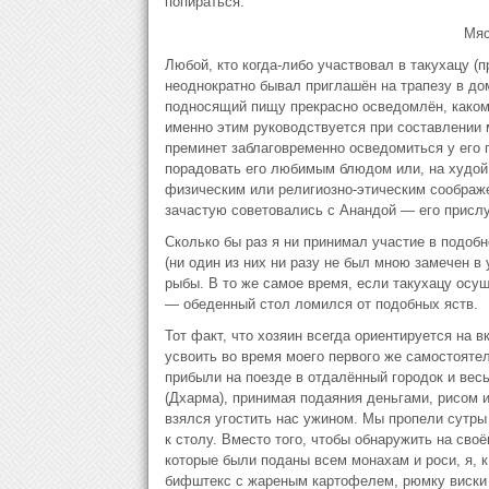
попираться.
Мяс
Любой, кто когда-либо участвовал в такухацу 
неоднократно бывал приглашён на трапезу в до
подносящий пищу прекрасно осведомлён, какому
именно этим руководствуется при составлении 
преминет заблаговременно осведомиться у его 
порадовать его любимым блюдом или, на худой 
физическим или религиозно-этическим соображ
зачастую советовались с Анандой — его присл
Сколько бы раз я ни принимал участие в подоб
(ни один из них ни разу не был мною замечен в
рыбы. В то же самое время, если такухацу осу
— обеденный стол ломился от подобных яств.
Тот факт, что хозяин всегда ориентируется на 
усвоить во время моего первого же самостоятел
прибыли на поезде в отдалённый городок и весь
(Дхарма), принимая подаяния деньгами, рисом 
взялся угостить нас ужином. Мы пропели сутры
к столу. Вместо того, чтобы обнаружить на своё
которые были поданы всем монахам и роси, я, 
бифштекс с жареным картофелем, рюмку виски и