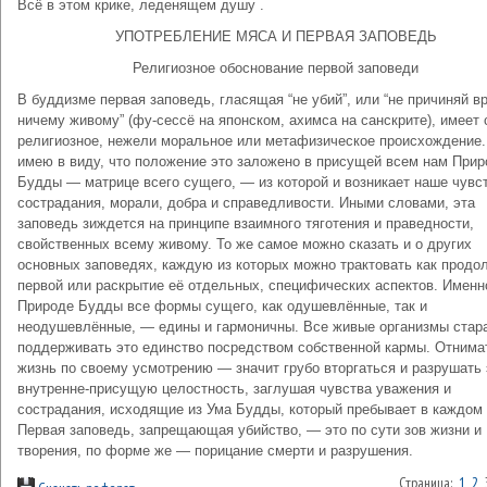
Всё в этом крике, леденящем душу .
УПОТРЕБЛЕНИЕ МЯСА И ПЕРВАЯ ЗАПОВЕДЬ
Религиозное обоснование первой заповеди
В буддизме первая заповедь, гласящая “не убий”, или “не причиняй в
ничему живому” (фу-сессё на японском, ахимса на санскрите), имеет 
религиозное, нежели моральное или метафизическое происхождение.
имею в виду, что положение это заложено в присущей всем нам Прир
Будды — матрице всего сущего, — из которой и возникает наше чувс
сострадания, морали, добра и справедливости. Иными словами, эта
заповедь зиждется на принципе взаимного тяготения и праведности,
свойственных всему живому. То же самое можно сказать и о других
основных заповедях, каждую из которых можно трактовать как продо
первой или раскрытие её отдельных, специфических аспектов. Именн
Природе Будды все формы сущего, как одушевлённые, так и
неодушевлённые, — едины и гармоничны. Все живые организмы стар
поддерживать это единство посредством собственной кармы. Отнима
жизнь по своему усмотрению — значит грубо вторгаться и разрушать 
внутренне-присущую целостность, заглушая чувства уважения и
сострадания, исходящие из Ума Будды, который пребывает в каждом 
Первая заповедь, запрещающая убийство, — это по сути зов жизни и
творения, по форме же — порицание смерти и разрушения.
Страница:
1
2