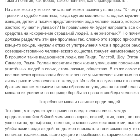
такого понятия, как добро, такого понятия, как справедливость”.
На этом месте у многих читателей может возникнуть вопрос: “К чему 
тревоги о судьбе животных, когда кругом миллионы голодных мужчин
женщин, детей и тысячи представителей рода человеческого, которы
жестоко мучают и убивают? Не правильнее ли будет направить все с
средства на искоренение страданий людей, а не животных?” Но поче
должны разделять эти две проблемы так, словно это вопрос приорите
конце-то концов, неужели отказ от употребления мяса в процессе раб
совершенствованию человеческого общества требует неимоверных у
В прошлом такие выдающиеся люди, как Ганди, Толстой, Шоу, Эптон
Синклер, Ромэн Роллан посвятили свои жизни улучшению положения
угнетённых людей в своих, столь разных, обществах. В то же самое 
все они резко критиковали бессмысленное уничтожение животных по 
лишь прихоти человеческого желудка. Их забота о гуманном отношен
братьям нашим меньшим никоим образом не уводила на второй план 
мешала их усилиям на поприще борьбы за права и свободы человека.
Потребление мяса и насилие среди людей
Тот факт, что существует причинно-следственная связь между
продолжающейся бойней миллионов коров, свиней, птиц, овец, не гов
уже о китах, дельфинах, тюленях, и массовыми жестокостями, пытка
убийствами среди людей, не должен вызывать и тени сомнения у того
понимает взаимосвязь всего сущего и неизбежность кармического во