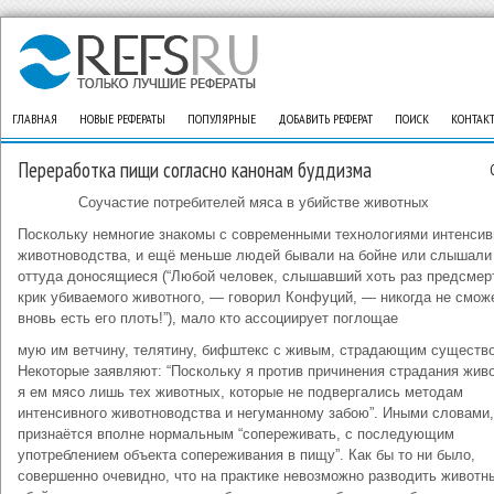
ГЛАВНАЯ
НОВЫЕ РЕФЕРАТЫ
ПОПУЛЯРНЫЕ
ДОБАВИТЬ РЕФЕРАТ
ПОИСК
КОНТАК
Переработка пищи согласно канонам буддизма
Соучастие потребителей мяса в убийстве животных
Поскольку немногие знакомы с современными технологиями интенсив
животноводства, и ещё меньше людей бывали на бойне или слышали
оттуда доносящиеся (“Любой человек, слышавший хоть раз предсмер
крик убиваемого животного, — говорил Конфуций, — никогда не смож
вновь есть его плоть!”), мало кто ассоциирует поглощае
мую им ветчину, телятину, бифштекс с живым, страдающим существ
Некоторые заявляют: “Поскольку я против причинения страдания жив
я ем мясо лишь тех животных, которые не подвергались методам
интенсивного животноводства и негуманному забою”. Иными словами,
признаётся вполне нормальным “сопереживать, с последующим
употреблением объекта сопереживания в пищу”. Как бы то ни было,
совершенно очевидно, что на практике невозможно разводить животн