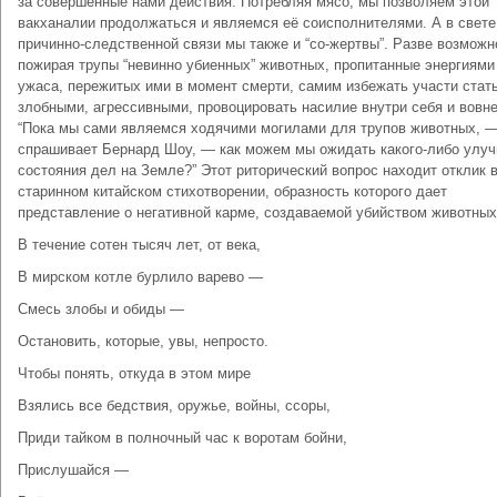
за совершённые нами действия. Потребляя мясо, мы позволяем этой
вакханалии продолжаться и являемся её соисполнителями. А в свете
причинно-следственной связи мы также и “со-жертвы”. Разве возможн
пожирая трупы “невинно убиенных” животных, пропитанные энергиями
ужаса, пережитых ими в момент смерти, самим избежать участи стат
злобными, агрессивными, провоцировать насилие внутри себя и вовн
“Пока мы сами являемся ходячими могилами для трупов животных, 
спрашивает Бернард Шоу, — как можем мы ожидать какого-либо улу
состояния дел на Земле?” Этот риторический вопрос находит отклик 
старинном китайском стихотворении, образность которого дает
представление о негативной карме, создаваемой убийством животных
В течение сотен тысяч лет, от века,
В мирском котле бурлило варево —
Смесь злобы и обиды —
Остановить, которые, увы, непросто.
Чтобы понять, откуда в этом мире
Взялись все бедствия, оружье, войны, ссоры,
Приди тайком в полночный час к воротам бойни,
Прислушайся —