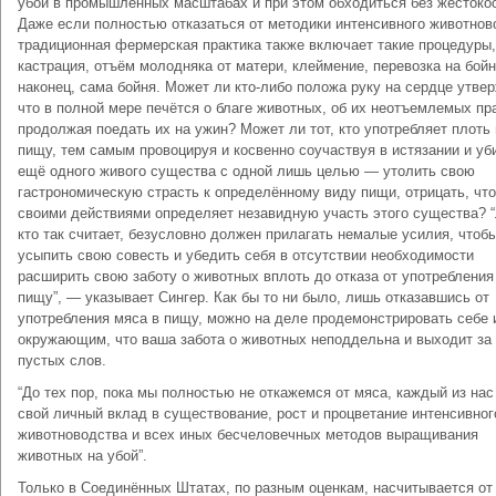
убой в промышленных масштабах и при этом обходиться без жестокос
Даже если полностью отказаться от методики интенсивного животнов
традиционная фермерская практика также включает такие процедуры,
кастрация, отъём молодняка от матери, клеймение, перевозка на бойн
наконец, сама бойня. Может ли кто-либо положа руку на сердце утве
что в полной мере печётся о благе животных, об их неотъемлемых пр
продолжая поедать их на ужин? Может ли тот, кто употребляет плоть 
пищу, тем самым провоцируя и косвенно соучаствуя в истязании и уб
ещё одного живого существа с одной лишь целью — утолить свою
гастрономическую страсть к определённому виду пищи, отрицать, что
своими действиями определяет незавидную участь этого существа? 
кто так считает, безусловно должен прилагать немалые усилия, чтоб
усыпить свою совесть и убедить себя в отсутствии необходимости
расширить свою заботу о животных вплоть до отказа от употребления
пищу”, — указывает Сингер. Как бы то ни было, лишь отказавшись от
употребления мяса в пищу, можно на деле продемонстрировать себе 
окружающим, что ваша забота о животных неподдельна и выходит за
пустых слов.
“До тех пор, пока мы полностью не откажемся от мяса, каждый из нас
свой личный вклад в существование, рост и процветание интенсивног
животноводства и всех иных бесчеловечных методов выращивания
животных на убой”.
Только в Соединённых Штатах, по разным оценкам, насчитывается от