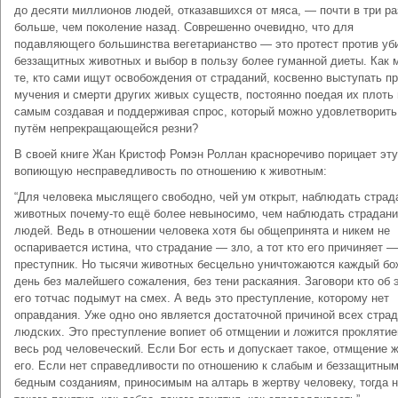
до десяти миллионов людей, отказавшихся от мяса, — почти в три ра
больше, чем поколение назад. Соврешенно очевидно, что для
подавляющего большинства вегетарианство — это протест против уб
беззащитных животных и выбор в пользу более гуманной диеты. Как 
те, кто сами ищут освобождения от страданий, косвенно выступать п
мучения и смерти других живых существ, постоянно поедая их плоть 
самым создавая и поддерживая спрос, который можно удовлетворит
путём непрекращающейся резни?
В своей книге Жан Кристоф Ромэн Роллан красноречиво порицает эту
вопиющую несправедливость по отношению к животным:
“Для человека мыслящего свободно, чей ум открыт, наблюдать страд
животных почему-то ещё более невыносимо, чем наблюдать страдан
людей. Ведь в отношении человека хотя бы общепринята и никем не
оспаривается истина, что страдание — зло, а тот кто его причиняет —
преступник. Но тысячи животных бесцельно уничтожаются каждый бо
день без малейшего сожаления, без тени раскаяния. Заговори кто об 
его тотчас подымут на смех. А ведь это преступление, которому нет
оправдания. Уже одно оно является достаточной причиной всех стра
людских. Это преступление вопиет об отмщении и ложится проклятие
весь род человеческий. Если Бог есть и допускает такое, отмщение 
его. Если нет справедливости по отношению к слабым и беззащитным
бедным созданиям, приносимым на алтарь в жертву человеку, тогда н