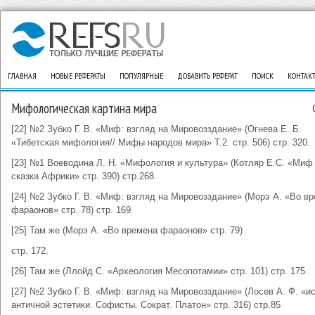
ГЛАВНАЯ
НОВЫЕ РЕФЕРАТЫ
ПОПУЛЯРНЫЕ
ДОБАВИТЬ РЕФЕРАТ
ПОИСК
КОНТАК
Мифологическая картина мира
[22] №2 Зубко Г. В. «Миф: взгляд на Мировозздание» (Огнева Е. Б.
«Тибетская мифология// Мифы народов мира» Т.2. стр. 506) стр. 320.
[23] №1 Воеводина Л. Н. «Мифология и культура» (Котляр Е.С. «Миф
сказка Африки» стр. 390) стр.268.
[24] №2 Зубко Г. В. «Миф: взгляд на Мировозздание» (Морэ А. «Во в
фараонов» стр. 78) стр. 169.
[25] Там же (Морэ А. «Во времена фараонов» стр. 79)
стр. 172.
[26] Там же (Ллойд С. «Археология Месопотамии» стр. 101) стр. 175.
[27] №2 Зубко Г. В. «Миф: взгляд на Мировозздание» (Лосев А. Ф. «и
античной эстетики. Софисты. Сократ. Платон» стр. 316) стр.85