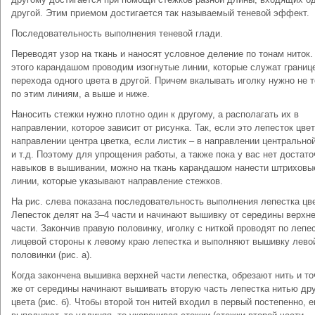
другой. Этим приемом достигается так называемый теневой эффект.
Последовательность выполнения теневой глади.
Переводят узор на ткань и наносят условное деление по тонам ниток.
этого карандашом проводим изогнутые линии, которые служат границ
перехода одного цвета в другой. Причем вкалывать иголку нужно не 
по этим линиям, а выше и ниже.
Наносить стежки нужно плотно один к другому, а располагать их в
направлении, которое зависит от рисунка. Так, если это лепесток цвет
направлении центра цветка, если листик – в направлении центрально
и т.д. Поэтому для упрощения работы, а также пока у вас нет достат
навыков в вышивании, можно на ткань карандашом нанести штриховы
линии, которые указывают направление стежков.
На рис. слева показана последовательность выполнения лепестка цве
Лепесток делят на 3–4 части и начинают вышивку от середины верхн
части. Закончив правую половинку, иголку с ниткой проводят по лепес
лицевой стороны к левому краю лепестка и выполняют вышивку лево
половинки (рис. а).
Когда закончена вышивка верхней части лепестка, обрезают нить и то
же от середины начинают вышивать вторую часть лепестка нитью дру
цвета (рис. б). Чтобы второй тон нитей входил в первый постепенно, е