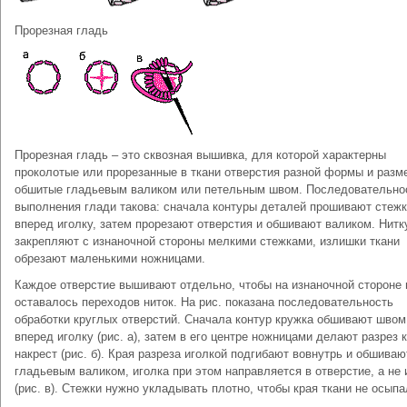
Прорезная гладь
Прорезная гладь – это сквозная вышивка, для которой характерны
проколотые или прорезанные в ткани отверстия разной формы и разм
обшитые гладьевым валиком или петельным швом. Последовательно
выполнения глади такова: сначала контуры деталей прошивают стеж
вперед иголку, затем прорезают отверстия и обшивают валиком. Нитк
закрепляют с изнаночной стороны мелкими стежками, излишки ткани
обрезают маленькими ножницами.
Каждое отверстие вышивают отдельно, чтобы на изнаночной стороне 
оставалось переходов ниток. На рис. показана последовательность
обработки круглых отверстий. Сначала контур кружка обшивают швом
вперед иголку (рис. а), затем в его центре ножницами делают разрез 
накрест (рис. б). Края разреза иголкой подгибают вовнутрь и обшиваю
гладьевым валиком, иголка при этом направляется в отверстие, а не 
(рис. в). Стежки нужно укладывать плотно, чтобы края ткани не осыпа