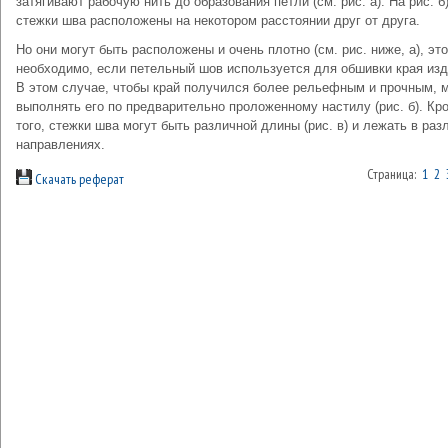
затягивают рабочую нить до образования петли (см. рис. а). На рис. б
стежки шва расположены на некотором расстоянии друг от друга.
Но они могут быть расположены и очень плотно (см. рис. ниже, а), эт
необходимо, если петельный шов используется для обшивки края изд
В этом случае, чтобы край получился более рельефным и прочным, 
выполнять его по предварительно проложенному настилу (рис. б). Кр
того, стежки шва могут быть различной длины (рис. в) и лежать в ра
направлениях.
Страница:
1
2
Скачать реферат