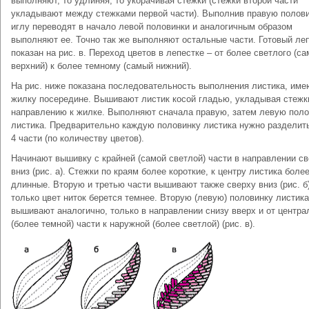
выполняют, то удлиняя, то укорачивая стежки (стежки второй части
укладывают между стежками первой части). Выполнив правую полови
иглу переводят в начало левой половинки и аналогичным образом
выполняют ее. Точно так же выполняют остальные части. Готовый ле
показан на рис. в. Переход цветов в лепестке – от более светлого (с
верхний) к более темному (самый нижний).
На рис. ниже показана последовательность выполнения листика, им
жилку посередине. Вышивают листик косой гладью, укладывая стежк
направлению к жилке. Выполняют сначала правую, затем левую поло
листика. Предварительно каждую половинку листика нужно разделить
4 части (по количеству цветов).
Начинают вышивку с крайней (самой светлой) части в направлении с
вниз (рис. а). Стежки по краям более короткие, к центру листика боле
длинные. Вторую и третью части вышивают также сверху вниз (рис. б)
только цвет ниток берется темнее. Вторую (левую) половинку листика
вышивают аналогично, только в направлении снизу вверх и от центра
(более темной) части к наружной (более светлой) (рис. в).