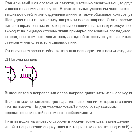
Стебельчатый шов состоит из стежков, частично перекрывающих друг
и внешне напоминает шнурок. В растительных узорах им чаще всего
вышивают стебли или отдельные линии, а также обшивают контуры уз
Шов удобно выполнять снизу вверх или слева направо. Игла с рабоч
нитью направлена назад, как при выполнении шва «назад иголку», но
выходит на лицевую сторону ткани примерно посередине последнего
стежка, при этом нить лежит всегда с одной стороны от уже вышитых
стежков – или слева, или справа от них.
Изнаночная сторона стебельчатого шва совпадает со швом «назад иго
2) Петельный шов
Выполняется в направлении слева направо движением иглы сверху в
Вначале можно наметить две параллельные линии, которые ограничи
шов по высоте. Но для толстых тканей с хорошо выраженным
переплетением нитей в этом нет необходимости.
Нить выводят на лицевую сторону в нижней точке шва, затем делают
иглой в направлении сверху вниз (нить при этом остается под иглой) 