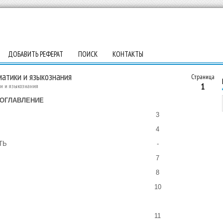
ДОБАВИТЬ РЕФЕРАТ
ПОИСК
КОНТАКТЫ
матики и языкознания
Страница
1
ки и языкознания
ОГЛАВЛЕНИЕ
3
4
ТЬ
-
7
8
10
11