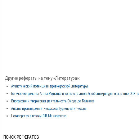
Другие рефераты на тему «Литература»:
Атеистический потенциал древнерусской литературы
Готические романы Анны Рэдклиф в контексте английской литературы и эстетики XIX в
Биография и творческая деятельность Оноре де Бальзака
Анализ произведений Некрасова, Тургенева и Чехова
Новаторство в поэзии В.В. Маяковского
ПОИСК РЕФЕРАТОВ