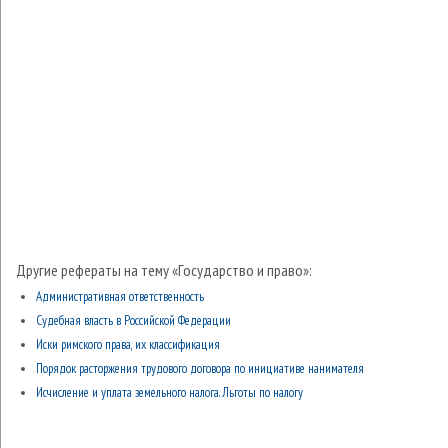
Другие рефераты на тему «Государство и право»:
Административная ответственность
Судебная власть в Российской Федерации
Иски римского права, их классификация
Порядок расторжения трудового договора по инициативе нанимателя
Исчисление и уплата земельного налога. Льготы по налогу