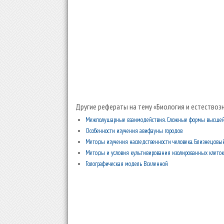
Другие рефераты на тему «Биология и естествозн
Межполушарные взаимодействия. Сложные формы высшей
Особенности изучения авифауны городов
Методы изучения наследственности человека. Близнецовы
Методы и условия культивирования изолированных клеток
Голографическая модель Вселенной