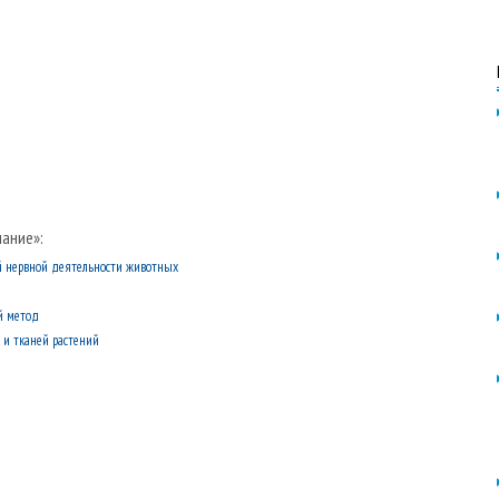
ание»:
 нервной деятельности животных
й метод
 и тканей растений