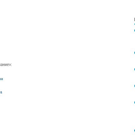
ание»:
ии
в.