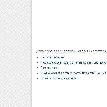
Другие рефераты на тему «Биология и естествозн
Процесс фотосинтеза
Процессы брожения. Санитарный надзор. Виды дезинфекц
Вредители леса
Научные открытия в области фотосинтеза, сделанные в XX 
Паразиты животных и человека