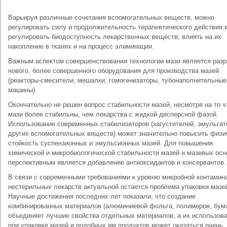
Варьируя различные сочетания вспомогательных веществ, можно
регулировать силу и продолжительность терапевтического действия 
регулировать биодоступность лекарственных веществ; влиять на их
накопление в тканях и на процесс элиминации.
Важным аспектом совершенствования технологии мази является разр
нового, более совершенного оборудования для производства мазей
(реакторы-смесители, мешалки, гомогенизаторы, тубонаполнительные
машины).
Окончательно не решен вопрос стабильности мазей, несмотря на то ч
мази более стабильны, чем лекарства с жидкой дисперсной фазой.
Использование современных стабилизаторов (загустителей, эмульгат
других вспомогательных веществ) может значительно повысить физ
стойкость суспензионных и эмульсионных мазей. Для повышения
химической и микробиологической стабильности мазей и мазевых осн
перспективным является добавление антиоксидантов и консервантов.
В связи с современными требованиями к уровню микробной контамин
нестерильных лекарств актуальной остается проблема упаковки мазе
Научные достижения последних лет показали, что создание
комбинированных материалов (алюминиевой фольга, полимеров, бума
объединяет лучшие свойства отдельных материалов, а их использов
при упаковке мазей и подобных им продуктов может оказаться очень