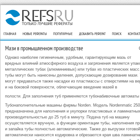
ГЛАВНАЯ
НОВЫЕ РЕФЕРАТЫ
ПОПУЛЯРНЫЕ
ДОБАВИТЬ РЕФЕРАТ
ПОИСК
КОНТАК
Мази в промышленном производстве
Однако наиболее гигиеничным, удобным, гарантирующим мазь от
вредных влияний атмосферного воздуха и загрязнения является упак
металлических тубах (алюминиевых) или тубах из пластических масс
тубы могут быть нанесены деления, допускающие дозирование мази.
могут придаваться также насадки из пластмассы с отверстиями на в
и на боковой поверхности, облегчающие введение мазей в
полости. Для заполнения туб применяются тубонабивочные автоматы 
Тубонаполнительные машины фирмы Norden. Модель Nordenmatic 250
предназначена для наполнения и укупорки пластиковых и ламинатных
производительностью до 25 туб в минуту. Подача туб на машину
осуществляется вручную, а функции ориентации тубы, наполнения пр
и запайка тубы полностью автоматические. Также до выгрузки готово
автоматически наносится кодировка и обрезаются края шва ламинатн