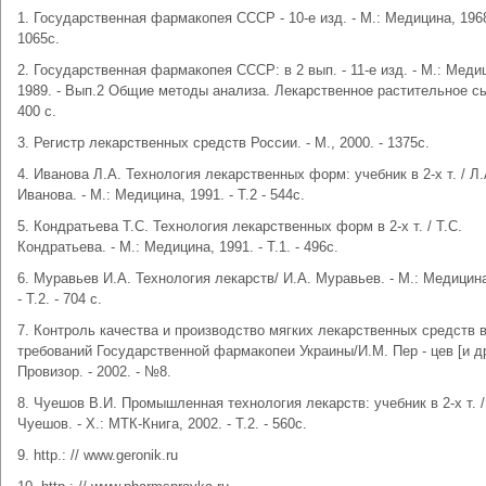
1. Государственная фармакопея СССР - 10-е изд. - М.: Медицина, 1968
1065с.
2. Государственная фармакопея СССР: в 2 вып. - 11-е изд. - М.: Меди
1989. - Вып.2 Общие методы анализа. Лекарственное растительное сы
400 с.
3. Регистр лекарственных средств России. - М., 2000. - 1375с.
4. Иванова Л.А. Технология лекарственных форм: учебник в 2-х т. / Л.
Иванова. - М.: Медицина, 1991. - Т.2 - 544с.
5. Кондратьева Т.С. Технология лекарственных форм в 2-х т. / Т.С.
Кондратьева. - М.: Медицина, 1991. - Т.1. - 496с.
6. Муравьев И.А. Технология лекарств/ И.А. Муравьев. - М.: Медицина
- Т.2. - 704 с.
7. Контроль качества и производство мягких лекарственных средств в
требований Государственной фармакопеи Украины/И.М. Пер - цев [и др.
Провизор. - 2002. - №8.
8. Чуешов В.И. Промышленная технология лекарств: учебник в 2-х т. /
Чуешов. - Х.: МТК-Книга, 2002. - Т.2. - 560с.
9. http.: // www.geronik.ru