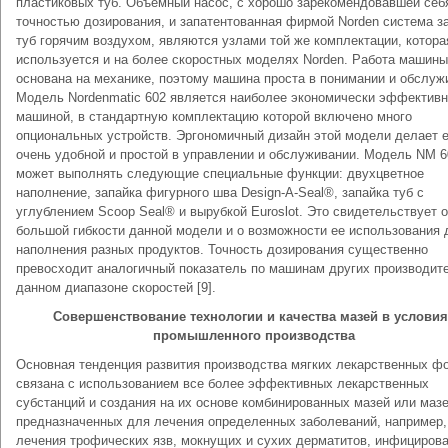
пластиковых туб. Объемный насос, с хорошо зарекомендовавшей себ
точностью дозирования, и запатентованная фирмой Norden система з
туб горячим воздухом, являются узлами той же комплектации, котора
используется и на более скоростных моделях Norden. Работа машины
основана на механике, поэтому машина проста в понимании и обслуж
Модель Nordenmatic 602 является наиболее экономически эффектив
машиной, в стандартную комплектацию которой включено много
опциональных устройств. Эргономичный дизайн этой модели делает 
очень удобной и простой в управлении и обслуживании. Модель NM 6
может выполнять следующие специальные функции: двухцветное
наполнение, запайка фигурного шва Design-A-Seal®, запайка туб с
углублением Scoop Seal® и вырубкой Euroslot. Это свидетельствует о
большой гибкости данной модели и о возможности ее использования 
наполнения разных продуктов. Точность дозирования существенно
превосходит аналогичный показатель по машинам других производит
данном диапазоне скоростей [9].
Совершенствование технологии и качества мазей в условия
промышленного производства
Основная тенденция развития производства мягких лекарственных ф
связана с использованием все более эффективных лекарственных
субстанций и создания на их основе комбинированных мазей или мазе
предназначенных для лечения определенных заболеваний, например,
лечения трофических язв, мокнущих и сухих дерматитов, инфициров