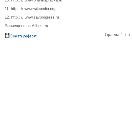
10. http.: // www.pharmspravka.ru
11. http.: // www.wikipedia.org
12. http.: // www.zavprogress.ru
Размещено на Allbest.ru
Страница:
1
2
3
Скачать реферат