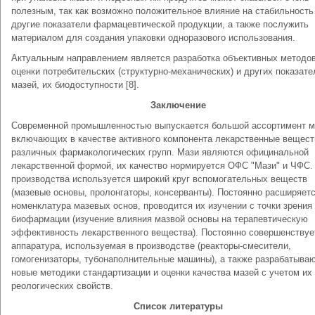
полезным, так как возможно положительное влияние на стабильность
другие показатели фармацевтической продукции, а также послужить
материалом для создания упаковки одноразового использования.
Актуальным направлением является разработка объективных методо
оценки потребительских (структурно-механических) и других показате
мазей, их биодоступности [8].
Заключение
Современной промышленностью выпускается большой ассортимент м
включающих в качестве активного компонента лекарственные вещест
различных фармакологических групп. Мази являются официнальной
лекарственной формой, их качество нормируется ОФС "Мази" и ЧФС.
производства используется широкий круг вспомогательных веществ
(мазевые основы, пролонгаторы, консерванты). Постоянно расширяет
номенклатура мазевых основ, проводится их изучении с точки зрения
биофармации (изучение влияния мазвой основы на терапевтическую
эффективность лекарственного вещества). Постоянно совершенствуе
аппаратура, используемая в производстве (реакторы-смесители,
гомогенизаторы, тубонаполнительные машины), а также разрабатыва
новые методики стандартизации и оценки качества мазей с учетом их
реологических свойств.
Список литературы