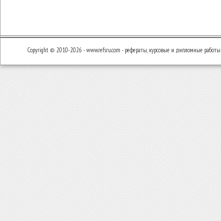
Copyright © 2010-2026 - www.refsru.com - рефераты, курсовые и дипломные работы