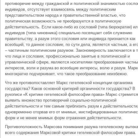
противоречие между гражданской и политической значимостью сосло
индивидов, отсутствует взаимосвязь между политическим
представительством народа и правительственной властью, что
политическая возможность не преобразуется в политическую
действительность. Если какое-либо из сословий (типа бюрократии) ил
индивидов (типа чиновника) специально посвящает себя служению
правительству, а разум этого сословия или индивида признается как
всеобщий, то данное сословие, по сути дела, является частным, а ег
– частичным политическим разумом. Закономерность заключается в т
что лица и сословия, профессионально занятые в политической и
управленческой сфере, являются носителями преобразования частн
интересов, воли и разума во всеобщие интересы, волю и разум. Марк
многократно подчеркивает, что такое преобразование неизбежно.
Что же противопоставляет Маркс гегелевской концепции организма
государства? Каков основной критерий органичности государства? В
рукописи «К критике гегелевской философии права» Маркс стремится
выявить множество противоречий социально-политической
действительности и тем самым приблизить разум к действительности
одновременно оторвав его от мнимых, мистифицированных политичес
форм и не менее мнимых форм отражения действительности.
Противоположность Марксова понимания разума гегелевскому вытека
всего содержания Марксовой критики гегелевской философии права.