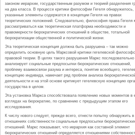
законом иерархии, государственным разумом и теорией разделения г
на два класса. В процессе критики философии Гегеля обнаружилось,
указанные элементы содержатся в концепции Гегеля на правах
теоретических положений. Следовательно, философия права Гегеля 
рассматриваться как теоретическая платформа необходимости и
правомерности бюрократических отношений в обществе, тотальной
бюрократизации общественной и политической жизни.
Эта теоретическая концепция должна быть разрушена – так можно
определить основную цель Марксовой критики гегелевской философс
правовой теории. В целях такого разрушения Маркс последовательно
анализирует социальные предпосылки бюрократических отношений,
проблему взаимосвязи разума и интереса, понятие всеобщего, гегеле
концепцию индивида, намечает ряд проблем анализа бюрократическо
деятельности и на этой основе критикует гегелевскую концепцию орг
государства в целом.
Эта установка Маркса способствовала появлению новых моментов в 
взглядах на бюрократию, по сравнению с предыдущим этапом его
исследования.
К числу нового следует, прежде всего, отнести попытку обнаружить в
отношениях собственности социальные предпосылки бюрократически
отношений. Маркс показывает, что иерархия как составной элемент
бюрократических отношений определяется отношениями собственност