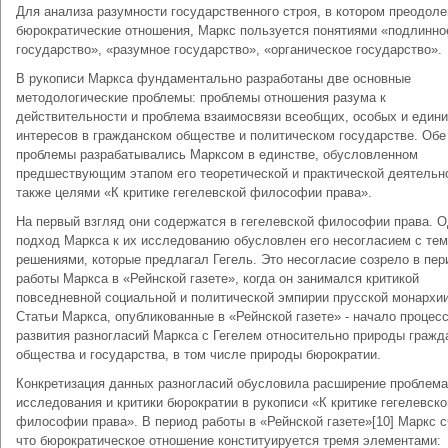
Для анализа разумности государственного строя, в котором преодол
бюрократические отношения, Маркс пользуется понятиями «подлинно
государство», «разумное государство», «органическое государство».
В рукописи Маркса фундаментально разработаны две основные
методологические проблемы: проблемы отношения разума к
действительности и проблема взаимосвязи всеобщих, особых и един
интересов в гражданском обществе и политическом государстве. Обе
проблемы разрабатывались Марксом в единстве, обусловленном
предшествующим этапом его теоретической и практической деятельно
также целями «К критике гегелевской философии права».
На первый взгляд они содержатся в гегелевской философии права. 
подход Маркса к их исследованию обусловлен его несогласием с те
решениями, которые предлагал Гегель. Это несогласие созрело в пер
работы Маркса в «Рейнской газете», когда он занимался критикой
повседневной социальной и политической эмпирии прусской монархии
Статьи Маркса, опубликованные в «Рейнской газете» - начало процес
развития разногласий Маркса с Гегелем относительно природы гражд
общества и государства, в том числе природы бюрократии.
Конкретизация данных разногласий обусловила расширение проблема
исследования и критики бюрократии в рукописи «К критике гегелевско
философии права». В период работы в «Рейнской газете»[10] Маркс с
что бюрократическое отношение конституируется тремя элементами: