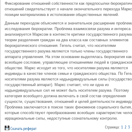
Фиксирование отношений собственности как предпосылки бюрократич
отношений свидетельствует о начале окончательного перехода Маркс
позиции материализма в истолковании общественных явлений.
Данным переходом объясняется и значительное расширение проблем
исследования бюрократии. Проблема взаимосвязи разума и интереса
анализируется Марксом в контексте критики государственного разума
теории разделения граждан на два класса как составных элементов
бюрократического отношения. Гегель считал, что носителями
государственного разума являются только члены государственного
аппарата управления. На этом основании выделялась бюрократия как
всеобщее сословие, управляющее отношениями людей в гражданско
обществе. Маркс исходит из того, что носителями разума являются
индивиды в качестве членов семьи и гражданского общества. По Гег
носителями разума являются надындивидуальные силы (государство
государственный аппарат). Маркс считает, что ни одна из
надындивидуальных сил не может быть носителем разума. Поэтому
категория всеобщего должна включать в свой состав определения
сущности, существования, отношений и целей деятельности индивид
Проблема заключается в поиске таких феноменов социального бытия,
которые способствуют преобразованию всеобщих характеристик чело
иррациональные силы, недоступные сознательному контролю.
Страница:
1
2
3
Скачать реферат