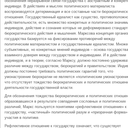
обозначения неразрывной связи государства с абстрактным и конкрет
индивиде. В действиях и мыслях политического материалиста
воспроизводятся детерминация и все составные части бюрократическ
отношения. Государственный идеалист как существо, противоположн
действительности, есть множество конкретных и политически значим
индивидов, действие и сознание которых не деформировано стандар
бюрократического действия и мышления. Марксова концепция органи
государства базируется на фиксировании противоречий между
политическим материалистом и государственным идеалистом. Множе
субъективных, но конкретных мнений индивидов – основа государства
взаимного доверия между государством и индивидами. И в действии
индивидов, и в теории, согласно Марксу, должно постоянно удержива
различие между государством, бюрократией и правительством. Инди
должны постоянно требовать политических гарантий того, что
умонастроение бюрократии не является «политическим умонастроени
что отсутствует тождество бюрократических и политических отношен
деятельности государственной власти.
Для обозначения тождества бюрократических и политических отношен
образовавшихся в результате совпадения сословных и политических
различий, Маркс пользуется понятиями «рефлективное отношение» к
государству, «частичный» политический разум и «призрачная форма»
участия в политике.
Рефлективное отношение к государству означает, что существует