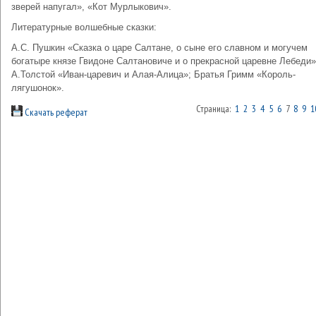
зверей напугал», «Кот Мурлыкович».
Литературные волшебные сказки:
А.С. Пушкин «Сказка о царе Салтане, о сыне его славном и могучем
богатыре князе Гвидоне Салтановиче и о прекрасной царевне Лебеди»
А.Толстой «Иван-царевич и Алая-Алица»; Братья Гримм «Король-
лягушонок».
Страница:
1
2
3
4
5
6
7
8
9
1
Скачать реферат