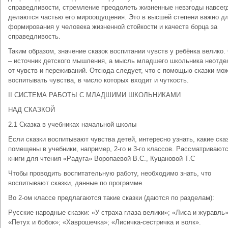
справедливости, стремление прео­долеть жизненные невзгоды навсег
делаются частью его миро­ощущения. Это в высшей степени важно д
формирования у чело­века жизненной стойкости и качеств борца за
справедливость.
Таким образом, значение сказок воспитании чувств у ребёнка велико.
– источник детского мышления, а мысль младшего школьника неотд
от чувств и переживаний. Отсюда следует, что с помощью сказки мо
воспитывать чувства, в число которых входит и чуткость.
II СИСТЕМА РАБОТЫ С МЛАДШИМИ ШКОЛЬНИКАМИ
НАД СКАЗКОЙ
2.1 Сказка в учебниках начальной школы
Если сказки воспитывают чувства детей, интересно узнать, какие ска
помещены в учебники, например, 2-го и 3-го классов. Рассматривают
книги для чтения «Радуга» Воропаевой В.С., Куцановой Т.С
Чтобы проводить воспитательную работу, необходимо знать, что
воспитывают сказки, данные по программе.
Во 2-ом классе предлагаются такие сказки (даются по разделам):
Русские народные сказки: «У страха глаза велики»; «Лиса и журавль»
«Петух и бобок»; «Хаврошечка»; «Лисичка-сестричка и волк».