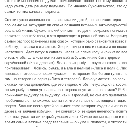
что в эти мгновения он думает, осмысливает новое. Поэтому воспита
надо уметь дать ребёнку подумать. По мнению Сухомлинского, это од
самых тонких качеств педагога.
Сказки нужно использовать в воспитании детей, но возникает одна
проблема: не затруднит ли сказка познания истинных закономерносте
реальной жизни. Сухомлинский считает, что дети прекрасно понимают
является волшебством, а что происходит в реальной жизни. Наприме
самый распространенный вид сказок, который рано становится извес
ребенку,— сказки о животных. Звери, птицы в них и похожи и не похо
настоящих. Идет петух в сапогах, несет на плече косу и кричит во вс
о том, чтобы шла коза вон из заячьей избушки, иначе быть дерезе
зарубленной («Коза-дереза»). Волк ловит рыбу — опустил хвост в про
приговаривает: «Ловись, рыбка, и мала и велика! («Лиса и волк»). Ли
извещает тетерева о новом «указе» — тетеревам без боязни гулять по
гам, но тетерев не верит («Лиса и тетерев»). Легко усмотреть во всех
сказках неправдоподобие: где это видано, чтобы петух ходил с косой,
ловил рыбу, а лиса уговаривала тетерева спуститься на землю? Ребе
принимает выдумку за выдумку, как и взрослый, но она его привлекае
необычностью, непохожестью на то, что он знает о настоящих птицах
зверях. Больше всего детей занимает сама история: будет ли изгнана
дереза из заячьей избушки, чем кончится очевидная нелепость ловит
хвостом, удастся ли хитрый умысел лисы. Самые элементарные и в т
время самые важные представления — об уме и глупости, о хитрости