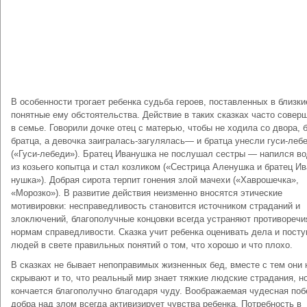
В особенности трогает ребенка судьба героев, поставленных в близки
понятные ему обстоятельства. Действие в таких сказках часто совер
в семье. Говорили дочке отец с матерью, чтобы не ходила со двора, 
братца, а девочка заигралась-загу­лялась— и братца унесли гуси-леб
(«Гуси-лебеди»). Братец Иванушка не послушал сестры — напился в
из козьего копытца и стал козликом («Сестрица Аленушка и братец Ив
нушка»). Добрая сирота терпит гонения злой мачехи («Хаврошечка»,
«Морозко»). В развитие действия неизменно вносятся этические
мотивировки: несправедливость становится источником страданий и
злоключений, благополучные концовки всегда устра­няют противоречи
нормам справедливости. Сказка учит ребенка оценивать дела и посту
людей в свете правильных понятий о том, что хорошо и что плохо.
В сказках не бывает непоправимых жизненных бед, вместе с тем они 
скрывают и то, что реальный мир знает тяжкие людские страдания, н
кончается благополучно благодаря чуду. Вообра­жаемая чудесная по
добра над злом всегда активизирует чувства ребенка. Потребность в