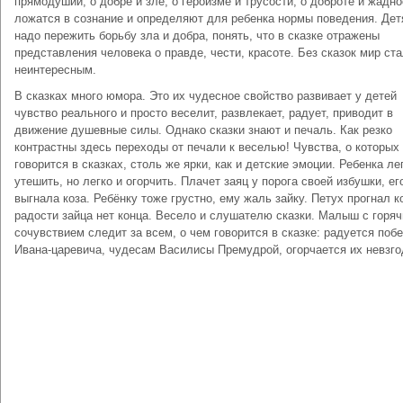
прямодушии, о добре и зле, о героизме и трусости, о доброте и жадн
ложатся в сознание и определяют для ребенка нормы поведения. Де
надо пережить борьбу зла и добра, понять, что в сказке отражены
представления человека о правде, чести, красоте. Без сказок мир ст
неинтересным.
В сказках много юмора. Это их чудесное свойство развивает у детей
чувство реального и просто веселит, развлекает, радует, приводит в
движение душевные силы. Однако сказки знают и печаль. Как резко
контрастны здесь переходы от печали к веселью! Чувства, о которых
говорится в сказках, столь же ярки, как и дет­ские эмоции. Ребенка ле
утешить, но легко и огорчить. Плачет заяц у порога своей избушки, ег
выгнала коза. Ребёнку тоже грустно, ему жаль зайку. Петух прогнал 
радости зайца нет конца. Весело и слушателю сказки. Малыш с горя
сочувствием следит за всем, о чем говорится в сказке: радуется поб
Ивана-царевича, чудесам Василисы Пре­мудрой, огорчается их невзго