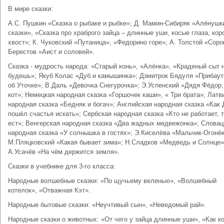
В мире сказки:
А.С. Пушкин «Сказка о рыбаке и рыбке»; Д. Мамин-Сибиряк «Алёнушк
сказки», «Сказка про храброго зайца – длинные уши, косые глаза, кор
хвост»; К. Чуковский «Путаница», «Федорино горе»; А. Толстой «Соро
Берестов «Аист и соловей».
Сказка - мудрость народа: «Старый конь», «Алёнка», «Краденый сыт 
будешь»; Якуб Колас «Дуб и камышинка»; Дзмитрок Бядуля «Прибаут
об Уточке»; В.Даль «Девочка Снегурочка»; Э.Успенский «Дядя Фёдор,
кот»; Немецкая народная сказка «Горшочек каши», « Три брата»; Латв
народная сказка «Бедняк и богач»; Английская народная сказка «Как
пошёл счастья искать»; Сербская народная сказка «Кто не работает, т
ест»; Венгерская народная сказка «Два жадных медвежонка»; Словац
народная сказка «У солнышка в гостях»; Э.Киселёва «Мальчик-Огонёк
М.Пляцковский «Какая бывает зима»; Н.Сладков «Медведь и Солнце»
А.Усачёв «На чём держится земля».
Сказки в учебнике для 3-го класса:
Народные волшебные сказки: «По щучьему веленью», «Волшебный
котелок», «Отважная Кэт».
Народные бытовые сказки: «Неучтивый сын», «Неведомый рай».
Народные сказки о животных: «От чего у зайца длинные уши», «Как к