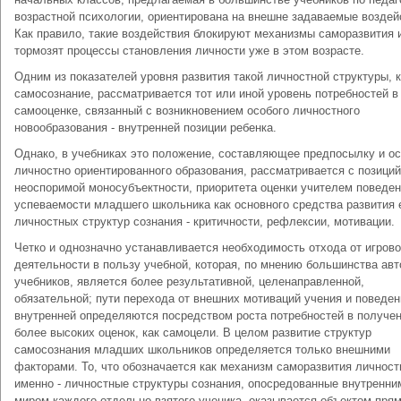
возрастной психологии, ориентирована на внешне задаваемые воздей
Как правило, такие воздействия блокируют механизмы саморазвития 
тормозят процессы становления личности уже в этом возрасте.
Одним из показателей уровня развития такой личностной структуры, к
самосознание, рассматривается тот или иной уровень потребностей в
самооценке, связанный с возникновением особого личностного
новообразования - внутренней позиции ребенка.
Однако, в учебниках это положение, составляющее предпосылку и о
личностно ориентированного образования, рассматривается с позиций
неоспоримой моносубъектности, приоритета оценки учителем поведен
успеваемости младшего школьника как основного средства развития 
личностных структур сознания - критичности, рефлексии, мотивации.
Четко и однозначно устанавливается необходимость отхода от игров
деятельности в пользу учебной, которая, по мнению большинства авт
учебников, является более результативной, целенаправленной,
обязательной; пути перехода от внешних мотиваций учения и поведен
внутренней определяются посредством роста потребностей в получе
более высоких оценок, как самоцели. В целом развитие структур
самосознания младших школьников определяется только внешними
факторами. То, что обозначается как механизм саморазвития личност
именно - личностные структуры сознания, опосредованные внутренни
миром каждого отдельно взятого ученика, оказывается объектом пря