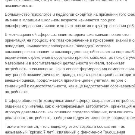
независимость.
Большинство психологов и педагогов сходится на признании того фак
именно в младшем школьном возрасте начинается процесс
самоформирования личности за счет развития структур сознания ребе
В мотивационной сфере сознания младших школьников появляется
ориентация на процесс, его главное значение в присвоении знаний и 
поведения, начинается своеобразная "закладка" мотивов
самосовершенствования и самоопределения, обозначается еще слаб
выраженное стремление к осознанию причин, смыслов, их поиск в уч
материале и в воспитательной деятельности учителя, возникает
потребность в самооценке, как в основе формирования самопознания
внутренней позиции личности, правда, еще с ориентацией на авторите
внешней оценки, продолжается принятие целей учителя, но уже с
тенденцией к самостоятельности, как еще недостаточно осознаваемо
потребности.
В сфере общения (в коммуникативной сфере), сохраняется потребнос
общении с учителем, как с непререкаемым авторитетом, ориентация 
игровую деятельность как основное средство общения, возможность
реализовать потребность в общении с другим человеком посредством
Также отмечается, что специфику этого возраста составляет так
называемый "кризис 7 лет", связанный с феноменом "обобщения