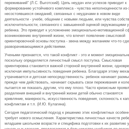
переживаний" (Л.С. Выготский). Цепь неудач или успехов приводит к
формированию устойчивого комплекса - чувства неполноценности из-
несостоявшихся ожиданий, связанных с неудачами в новом виде
деятельности - учебе, общении с новыми людьми, или чувства собст
исключительности, связанного с завышенной оценкой окружающими 
ребенка. Это приводит к усложнению эмоционально-мотивационной с
возникновению внутренней жизни, что влечет появление смысловой
ориентировочной основы поступка - звена между желанием что-то сде
разворачивающимися действиями.
Учеными признается, что такой конфликт - это и момент эмоциональн
поскольку определяется личностный смысл поступка. Смысловая
ориентировка становится важной стороной внутренней жизни, одновр
исключая импульсивность поведения ребенка. Благодаря этому меха
утрачивается и детская непосредственность: ребенок начинает разм
прежде чем действовать, начинает скрывать свои переживания и кол
пытается не показать другим, что ему плохо. Часто кризисным прояв
разделения внешней и внутренней жизни детей обычно становятся
кривляние, манерность, искусственность поведения, склонность к кап
конфликтам и т.п. (И.Ю. Кулагина).
Сегодня педагогический подход к решению этих конфликтных особен
требует нового осмысления. Характеристика личностных качеств ребе
младшем школьном возрасте и специфика подготовки к их развитию 
начальных классов, предлагаемая в большинстве учебников по педаг