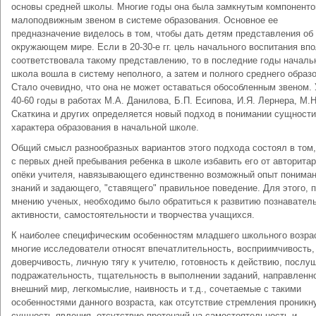
основы средней школы. Многие годы она была замкнутым компоненто
малоподвижным звеном в системе образования. Основное ее
предназначение виделось в том, чтобы дать детям представления об
окружающем мире. Если в 20-30-е гг. цель начального воспитания вп
соответствовала такому представлению, то в последние годы началь
школа вошла в систему неполного, а затем и полного среднего образ
Стало очевидно, что она не может оставаться обособленным звеном. 
40-60 годы в работах М.А. Данилова, Б.П. Есипова, И.Я. Лернера, М.Н
Скаткина и других определяется новый подход в понимании сущности
характера образования в начальной школе.
Общий смысл разнообразных вариантов этого подхода состоял в том,
с первых дней пребывания ребенка в школе избавить его от авторита
опёки учителя, навязывающего единственно возможный опыт понима
знаний и задающего, "ставящего" правильное поведение. Для этого, 
мнению ученых, необходимо было обратиться к развитию познавател
активности, самостоятельности и творчества учащихся.
К наиболее специфическим особенностям младшего школьного возра
многие исследователи относят впечатлительность, восприимчивость,
доверчивость, личную тягу к учителю, готовность к действию, послу
подражательность, тщательность в выполнении заданий, направленн
внешний мир, легкомыслие, наивность и т.д., сочетаемые с такими
особенностями данного возраста, как отсутствие стремления проникн
сущность явления, отсутствие претензий на самостоятельность и