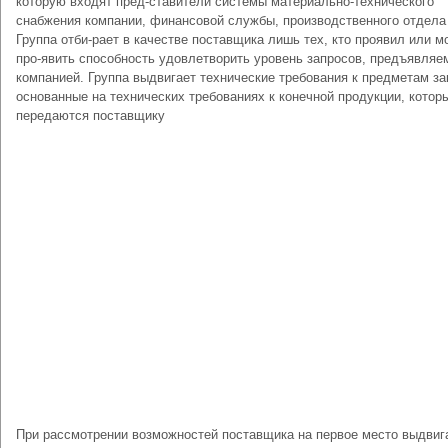
которую входят пред-ставители системы материально-технического
снабжения компании, финансовой службы, производственного отдела 
Группа отби-рает в качестве поставщика лишь тех, кто проявил или м
про-явить способность удовлетворить уровень запросов, предъявляе
компанией. Группа выдвигает технические требования к предметам зак
основанные на технических требованиях к конечной продук­ции, котор
передаются поставщику
При рассмотрении возможностей поставщика на первое место выдвиг