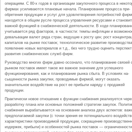
операциям. С 80-х годов в организации закупочного процесса в некот
фирмах усиливаются плановые начала. Планирование процесса при­
обретения продукции и услуг для удовлетворения потребностей фир
находится в общем русле процесса управления ресурсами и станови
важной функцией в снабженческой деятельности. В ходе планирован
учитывается ряд факторов, в частности: темпы инфляции и возможно
девальвации валют ряда стран, ведущие к росту цен; рост концентра
капиталов на рынке поставок; технологическое развитие производства
появление новых материалов и т.д., без чего трудно оценить перспек
развития снабженческих служб фирм.
Руководство многих фирм давно осознало, что планирование свя­зей 
рынком поставок имеет такое же важное значение для успешного
функционирования, как и планирование рынка сбыта. В условиях на­
сыщенности рынка закупки, проводимые фирмой, могут оказать
значительное воздействие на рост ее прибыли наряду с продажей
продукции.
Практически новое отношение к функции снабжения реализует­ся чере
разработку плана или основных положений стратегии заку­пок. Полити
снабжения вырабатывается на основании анализа двух аспектов: важ
предполагаемой закупки (с точки зрения ее потенциального воздейств
характеристики производимой про­дукции, сокращение производствен
издержек, прибыли) и осо­бенностей рынка поставок — ограниченност