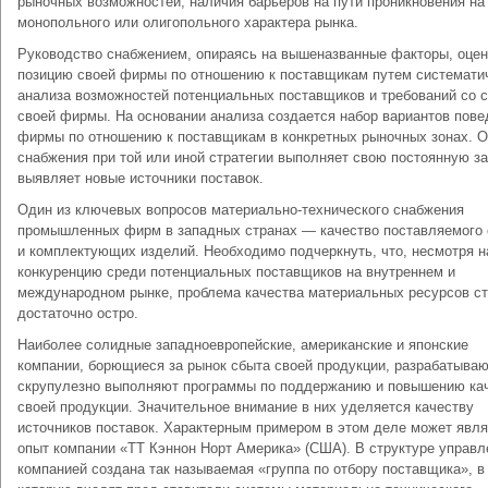
рыночных возможно­стей, наличия барьеров на пути проникновения на
моно­польного или олигопольного характера рынка.
Руководство снабжением, опираясь на вышеназванные факторы, оцен
позицию своей фирмы по отношению к поставщикам путем системати
анализа возможностей потенциальных по­ставщиков и требований со 
своей фирмы. На основании анализа создается набор вариантов пове
фирмы по отноше­нию к поставщикам в конкретных рыночных зонах. 
снабже­ния при той или иной стратегии выполняет свою постоянную з
выявляет новые источники поставок.
Один из ключевых вопросов материально-технического снабжения
промышленных фирм в западных странах — качество поставляемого
и комплектующих изделий. Необходимо подчеркнуть, что, не­смотря н
конкуренцию среди потенциальных поставщиков на вну­треннем и
международном рынке, проблема качества материальных ресурсов ст
достаточно остро.
Наиболее солидные западноевропейские, американские и япон­ские
компании, борющиеся за рынок сбыта своей продукции, разра­батываю
скрупулезно выполняют программы по поддержанию и повышению ка
своей продукции. Значительное внимание в них уделяется качеству
источников поставок. Характерным приме­ром в этом деле может явл
опыт компании «ТТ Кэннон Норт Америка» (США). В структуре управл
компанией создана так называемая «группа по отбору поставщика», в