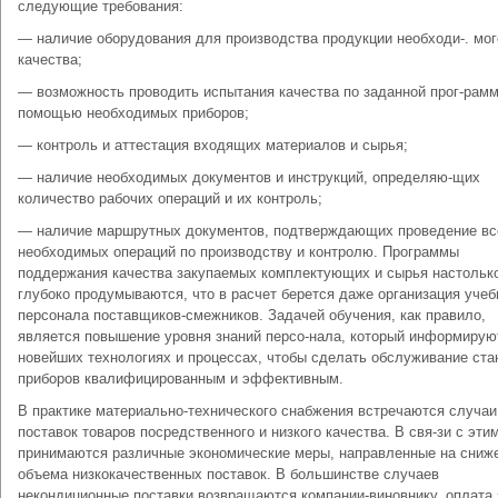
следующие требования:
— наличие оборудования для производства продукции необходи-. мог
качества;
— возможность проводить испытания качества по заданной прог-рамм
помощью необходимых приборов;
— контроль и аттестация входящих материалов и сырья;
— наличие необходимых документов и инструкций, определяю-щих
количество рабочих операций и их контроль;
— наличие маршрутных документов, подтверждающих проведение вс
необходимых операций по производству и контролю. Программы
поддержания качества закупаемых комплектующих и сырья настольк
глубоко продумываются, что в расчет берется даже организация уче
персонала поставщиков-смежников. Задачей обучения, как правило,
является повышение уровня знаний персо-нала, который информирую
новейших технологиях и процессах, чтобы сделать обслуживание ста
приборов квалифицирован­ным и эффективным.
В практике материально-технического снабжения встречаются случаи
поставок товаров посредственного и низкого качества. В свя-зи с эти
принимаются различные экономические меры, направ­ленные на сниж
объема низкокачественных поставок. В боль­шинстве случаев
некондиционные поставки возвращаются компа­нии-виновнику, оплата 