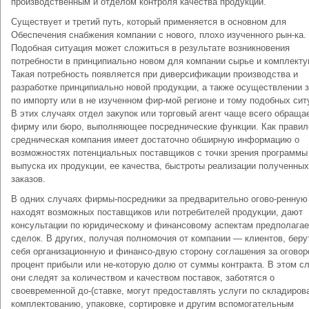
производственным и отделом контроля качест­ва продукции.
Существует и третий путь, который применяется в основном для
Обеспечения снабжения компании с нового, плохо изученного рын-ка.
Подобная ситуация может сложиться в результате возникнове­ния
потребности в принципиально новом для компании сырье и комплект
Такая потребность появляется при диверсифика­ции производства и
разработке принципиально новой продукции, а также осуществлении 
по импорту или в не изученном фир-мой регионе и тому подобных сит
В этих случаях отдел закупок или торговый агент чаще всего обраща
фирму или бюро, выполняющее посреднические функции. Как правило
средническая компания имеет достаточно обширную информацию о
возможностях потенциальных поставщиков с точки зрения про­граммы
выпуска их продукции, ее качества, быстроты реализации полученных
заказов.
В одних случаях фирмы-посредники за предварительно огово-ренную
находят возможных поставщиков или потребителей продукции, дают
консультации по юридическому и финансовому аспектам предполага
сделок. В других, получая полномочия от компании — клиентов, беру
себя организационную и финансо-двую сторону соглашения за огово
процент прибыли или не-которую долю от суммы контракта. В этом с
они следят за количеством и качеством поставок, заботятся о
своевременной до-(ставке, могут предоставлять услуги по складиров
комплектова­нию, упаковке, сортировке и другим вспомогательным