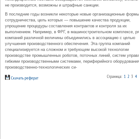
не производится, возможны и штраф­ные санкции.
В последние годы возникли некоторые новые организационные форм
сотрудничества, цель которых — повышение качества про­дукции,
упрощение процедуры составления контрактов и контроля за их
выполнением. Например, в ФРГ, в машиностроительном ком­плексе, р
компаний различной величины объединились в ассоци­ацию с целью
улучшения производственного обеспечения. Эта груп­па компаний
специализируется на сложном и требующем высокой технологии
производстве промышленных роботов, поточных линий, систем управ
гибкими производственными системами, пери­ферийного оборудовани
производственно-технологических си-
Страница:
1
2
3
4
Скачать реферат