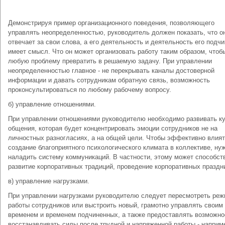
Демонстрируя пример организационного поведения, позволяющего
управлять неопределенностью, руководитель должен показать, что о
отвечает за свои слова, а его деятельность и деятельность его подч
имеет смысл. Что он может организовать работу таким образом, чтоб
любую проблему превратить в решаемую задачу. При управлении
неопределенностью главное - не перекрывать каналы достоверной
информации и давать сотрудникам обратную связь, возможность
проконсультироваться по любому рабочему вопросу.
б) управление отношениями.
При управлении отношениями руководителю необходимо развивать к
общения, которая будет концентрировать эмоции сотрудников не на
личностных разногласиях, а на общей цели. Чтобы эффективно влият
создание благоприятного психологического климата в коллективе, ну
наладить систему коммуникаций. В частности, этому может способст
развитие корпоративных традиций, проведение корпоративных праздн
в) управление нагрузками.
При управлении нагрузками руководителю следует пересмотреть ре
работы сотрудников или выстроить новый, грамотно управлять своим
временем и временем подчиненных, а также предоставлять возможно
восстанавливать силы после трудной и напряженной работы - наприм