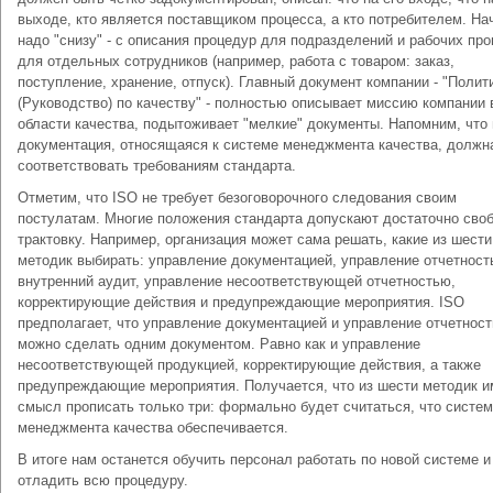
выходе, кто является поставщиком процесса, а кто потребителем. На
надо "снизу" - с описания процедур для подразделений и рабочих пр
для отдельных сотрудников (например, работа с товаром: заказ,
поступление, хранение, отпуск). Главный документ компании - "Полит
(Руководство) по качеству" - полностью описывает миссию компании 
области качества, подытоживает "мелкие" документы. Напомним, что
документация, относящаяся к системе менеджмента качества, должн
соответствовать требованиям стандарта.
Отметим, что ISO не требует безоговорочного следования своим
постулатам. Многие положения стандарта допускают достаточно сво
трактовку. Например, организация может сама решать, какие из шести
методик выбирать: управление документацией, управление отчетност
внутренний аудит, управление несоответствующей отчетностью,
корректирующие действия и предупреждающие мероприятия. ISO
предполагает, что управление документацией и управление отчетнос
можно сделать одним документом. Равно как и управление
несоответствующей продукцией, корректирующие действия, а также
предупреждающие мероприятия. Получается, что из шести методик и
смысл прописать только три: формально будет считаться, что систе
менеджмента качества обеспечивается.
В итоге нам останется обучить персонал работать по новой системе и
отладить всю процедуру.