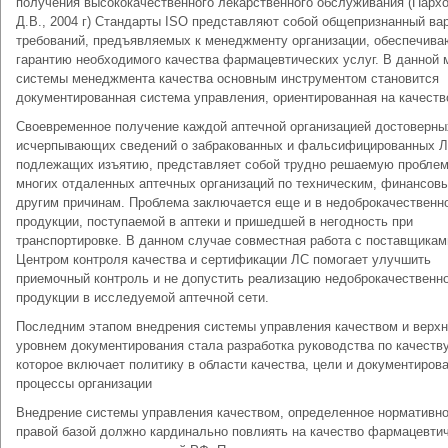
получения высококачественного лекарственного обслуживания (Парх
Д.В., 2004 г) Стандарты ISO представляют собой общепризнанный ва
требований, предъявляемых к менеджменту организации, обеспечив
гарантию необходимого качества фармацевтических услуг. В данной
системы менеджмента качества основным инструментом становится
документированная система управления, ориентированная на качеств
Своевременное получение каждой аптечной организацией достоверны
исчерпывающих сведений о забракованных и фальсифицированных Л
подлежащих изъятию, представляет собой трудно решаемую пробле
многих отдаленных аптечных организаций по техническим, финансов
другим причинам. Проблема заключается еще и в недоброкачественн
продукции, поступаемой в аптеки и пришедшей в негодность при
транспортировке. В данном случае совместная работа с поставщикам
Центром контроля качества и сертификации ЛС помогает улучшить
приемочный контроль и не допустить реализацию недоброкачественн
продукции в исследуемой аптечной сети.
Последним этапом внедрения системы управления качеством и верх
уровнем документирования стала разработка руководства по качеству
которое включает политику в области качества, цели и документиров
процессы организации
Внедрение системы управления качеством, определенное нормативно
правой базой должно кардинально повлиять на качество фармацевти