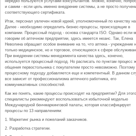
нередко пользуются услугами консультантов. Можно, конечно, попро
и самим - если цель именно внедрение системы, а не просто получен
соответствующего сертификата.
Итак, персонал увлечен новой идеей, уполномоченный по качеству на
Далее - необходимо определить бизнес-процессы, происходящие в
компании. Процессный подход - основа стандарта ISO. Однако если 
говорим об аптечном предприятии, здесь имеется нюанс. Так, Елена
Неволина обращает особое внимание на то, что аптека - учреждение 
только медицинское, но и торговое, относящееся к сфере обслуживан
При внедрении системы менеджмента качества здесь, конечно,
используется процессный подход. Но расписать по пунктам процесс 
общения первостольника с покупателем просто невозможно. Поэтому
процессному подходу добавляется еще и компетентный. В данном сл
все зависит от профессионализма аптечного работника, его
коммуникативных способностей.
Как же понять, какие процессы происходят на предприятии? Для этог
специалисты рекомендуют воспользоваться избыточной моделью
Международной бенчмаркинговой палаты, которая классифицирует
процессы по 13 направлениям:
1. Маркетинг рынка и пожеланий заказчиков.
2. Разработка стратегии.