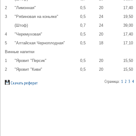
2
"Лимонная"
0,5
20
17,40
3
"Рябиновая на коньяке"
0,5
24
19,50
(Штоф)
0,7
24
39,00
4
"Черемуховая"
0,5
20
17,40
5
"Алтайская Черноплодная"
0,5
18
17,10
Винные напитки
1
"Яровит "Персик"
0,5
20
15,50
2
"Яровит "Киви"
0,5
20
15,50
Страница:
1
2
3
4
Скачать реферат