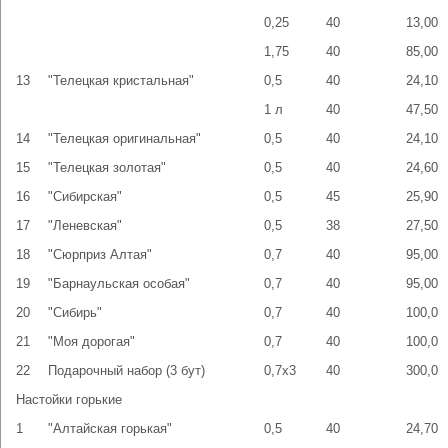
0,25
40
13,00
1,75
40
85,00
13
"Телецкая кристальная"
0,5
40
24,10
1 л
40
47,50
14
"Телецкая оригинальная"
0,5
40
24,10
15
"Телецкая золотая"
0,5
40
24,60
16
"Сибирская"
0,5
45
25,90
17
"Леневская"
0,5
38
27,50
18
"Сюрприз Алтая"
0,7
40
95,00
19
"Барнаульская особая"
0,7
40
95,00
20
"Сибирь"
0,7
40
100,0
21
"Моя дорогая"
0,7
40
100,0
22
Подарочный набор (3 бут)
0,7х3
40
300,0
Настойки горькие
1
"Алтайская горькая"
0,5
40
24,70