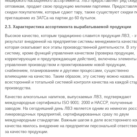
неширокого насыщенного ассортимента. ЛВЗ предоставляет ряд скид
оптовикам, продает свою продукцию мелкими партиями. Предоставля
скидки покупателям, которые сдают тару, также существуют скидки п
приглашению из ЗАГСа на партии до 60 бутылок.
2.3. Характеристика ассортимента вырабатываемой продукции
Высокое качество, которым традиционно славится продукция ЛВЗ, - э
результат внедренной на предприятии системы менеджмента качеств
которая охватывает все этапы производственной деятельности. В эту
систему, кроме функций управления качеством (проверка продукции,
корректирующие и предупреждающие действия), включены элементы
управления производством и проектированием новой продукции,
снабжением, планированием и другими процессами, существенно
влияющими на качество. Таким образом, эту систему можно назвать
всесторонней и тотальной системой контроля качества на каждой ста
производства.
Качество алкогольных напитков, выпускаемых ЛВЗ, подтверждают
международные сертификаты ISO 9001: 2000 и HACCP, полученные
заводом. На сегодняшний день ЛВЗ является одним из немногих рос
ликероводочных предприятий, сертифицированных сразу по двум
международным стандартам. Важным шагом в деле всестороннего ко
качества явилось внедрение на предприятии персональной ответстве
за качество продукции.