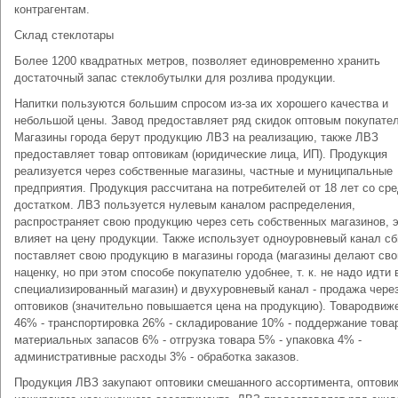
контрагентам.
Склад стеклотары
Более 1200 квадратных метров, позволяет единовременно хранить
достаточный запас стеклобутылки для розлива продукции.
Напитки пользуются большим спросом из-за их хорошего качества и
небольшой цены. Завод предоставляет ряд скидок оптовым покупате
Магазины города берут продукцию ЛВЗ на реализацию, также ЛВЗ
предоставляет товар оптовикам (юридические лица, ИП). Продукция
реализуется через собственные магазины, частные и муниципальные
предприятия. Продукция рассчитана на потребителей от 18 лет со ср
достатком. ЛВЗ пользуется нулевым каналом распределения,
распространяет свою продукцию через сеть собственных магазинов, 
влияет на цену продукции. Также использует одноуровневый канал сб
поставляет свою продукцию в магазины города (магазины делают св
наценку, но при этом способе покупателю удобнее, т. к. не надо идти 
специализированный магазин) и двухуровневый канал - продажа чере
оптовиков (значительно повышается цена на продукцию). Товародвиж
46% - транспортировка 26% - складирование 10% - поддержание това
материальных запасов 6% - отгрузка товара 5% - упаковка 4% -
административные расходы 3% - обработка заказов.
Продукция ЛВЗ закупают оптовики смешанного ассортимента, оптови