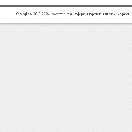
Copyright © 2010-2026 - www.refsru.com - рефераты, курсовые и дипломные работы