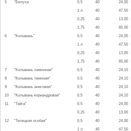
5
"Белуха
0,5
40
24,00
1 л
40
47,50
0,25
40
13,00
1,75
40
85,00
6
"Колывань"
0,5
40
24,00
1 л
40
47,50
0,25
40
13,00
1,75
40
85,00
7
"Колывань лимонная"
0,5
40
24,10
8
"Колывань тминная"
0,5
40
24,10
9
"Колывань анисовая"
0,5
40
24,10
10
"Колывань кориандровая"
0,5
40
24,10
11
"Тайга"
0,5
40
24,00
0,25
40
13,00
12
"Телецкая особая"
0,5
40
24,00
1 л
40
47,50