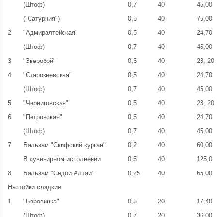
(Штоф)
0,7
40
45,00
("Сатурния")
0,5
40
75,00
2
"Адмиралтейская"
0,5
40
24,70
(Штоф)
0,7
40
45,00
3
"Зверобой"
0,5
40
23, 20
4
"Старокиевская"
0,5
40
24,70
(Штоф)
0,7
40
45,00
5
"Черниговская"
0,5
40
23, 20
6
"Петровская"
0,5
40
24,70
(Штоф)
0,7
40
45,00
7
Бальзам "Скифский курган"
0,2
40
60,00
В сувенирном исполнении
0,5
40
125,0
8
Бальзам "Седой Алтай"
0,25
40
65,00
Настойки сладкие
1
"Боровинка"
0,5
20
17,40
(Штоф)
0,7
20
36,00