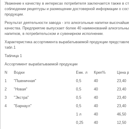
Уважение к качеству в интересах потребителя заключается также в с
соблюдении рецептуры и размещении достоверной информации о сос
продукции.
Результат деятельности завода - это алкогольные напитки высочайше
качества. Предприятие выпускает более 40 наименований алкогольны
напитков, в потребительском и сувенирном исполнении.
Характеристика ассортимента вырабатываемой продукции представле
табл.1
Таблица 1
Ассортимент вырабатываемой продукции
N
Водки
Емк. л
Креп%
Цена р
1
"Пшеничная"
0,5
40
23,40
2
"Новая"
0,5
40
23,40
3
"Экстра"
0,5
40
23,40
4
"Барнаул"
0,5
40
23,40
1 л
40
46,50
0,25
40
12,50