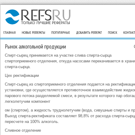
ГЛАВНАЯ
НОВЫЕ РЕФЕРАТЫ
ПОПУЛЯРНЫЕ
ДОБАВИТЬ РЕФЕРАТ
ПОИСК
КОНТАК
Рынок алкогольной продукции
Спирт-сырец принимается на участке слива спирта-сырца
спиртоприемного отделения, откуда насосами перекачивается в хра
спирта-сырца.
Цех ректификации
Спирт-сырец из спиртоприемного отделения подается на ректификац
установки, где осуществляется противоточное взаимодействие жидко
парового потока разделяемой смеси, в результате которого пар обог
легколетучим компонент
ом (спиртом), а жидкость труднолетучим (вода, сивушные спирты и пр
Выход спирта-ректификата составляет 98,8% от расхода спирта-сырц
пересчете на 100% алкоголь.
Сливное отделение