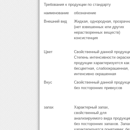
Требования к продукции по стандарту
наименование
обозначение
Внешний вид
Жидкая, однородная, прозрачн
(нет взвешенных или других
нерастворенных веществ)
консистенция
Цвет
Свойственный данной продукци
Степень интенсивности окраск
продукции характеризуется как
бесцветная, слабоокрашенная,
интенсивно окрашенная
Вкус
Свойственный данной продукци
без посторонних привкусов
запах
Характерный запах,
свойственный для
анализируемого вида продукци
без посторонних запахов. Запа
характеризуется понятиями: бе