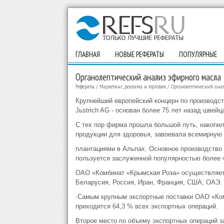
ГЛАВНАЯ
НОВЫЕ РЕФЕРАТЫ
ПОПУЛЯРНЫЕ
Органолептический анализ эфирного масла
Рефераты
/
Маркетинг, реклама и торговля
/
Органолептический ана
Крупнейший европейский концерн по производств
Jьstrich AG - основан более 75 лет назад шве
С тех пор фирма прошла большой путь, накопил
продукции для здоровья, завоевала всемирную 
плантациями в Альпах. Основное производство 
пользуется заслуженной популярностью более ч
ОАО «Комбинат «Крымская Роза» осуществляет
Беларусия, Россия, Иран, Франция, США, ОАЭ.
·Самым крупным экспортные поставки ОАО «Ком
приходится 64,3 % всех экспортных операций.
Второе место по объему экспортных операций з