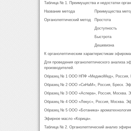
Таблица № 1. Преимущества и недостатки орган
Название метода
Преимущества мето
Органолептический метод
Простота
Доступность
Быстрота
Дешевизна
К органолептическим характеристикам эфиромасл
Для проведения органолептического анализа эф
производителей.
Образец № 1 ООО НПФ «МедикоМед», Россия, М
Образец № 2 ООО «СиНаМ», Россия, Бреск. Эф
Образец № 3 ООО «Аспера», Россия, Москва. 
Образец № 4 ООО «Лекус», Россия, Москва. Э
Образец № 5 ООО «Ботаника» ароматехнология,
Эфирное масло «Корица».
Таблица № 2. Органолептический анализ эфирн