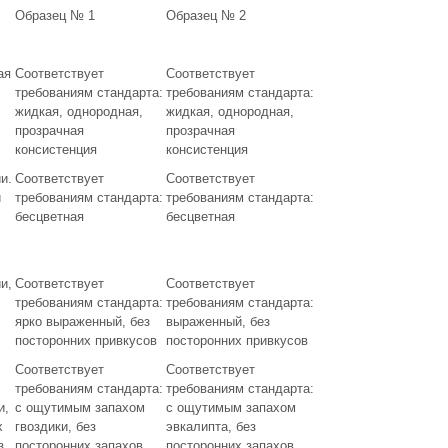
Образец № 1
Образец № 2
ая
Соответствует
Соответствует
требованиям стандарта:
требованиям стандарта:
жидкая, однородная,
жидкая, однородная,
прозрачная
прозрачная
консистенция
консистенция
и.
Соответствует
Соответствует
и
требованиям стандарта:
требованиям стандарта:
бесцветная
бесцветная
и,
Соответствует
Соответствует
требованиям стандарта:
требованиям стандарта:
ярко выраженный, без
выраженный, без
посторонних привкусов
посторонних привкусов
Соответствует
Соответствует
требованиям стандарта:
требованиям стандарта:
и,
с ощутимым запахом
с ощутимым запахом
х
гвоздики, без
эвкалипта, без
з
посторонних запахов
посторонних запахов