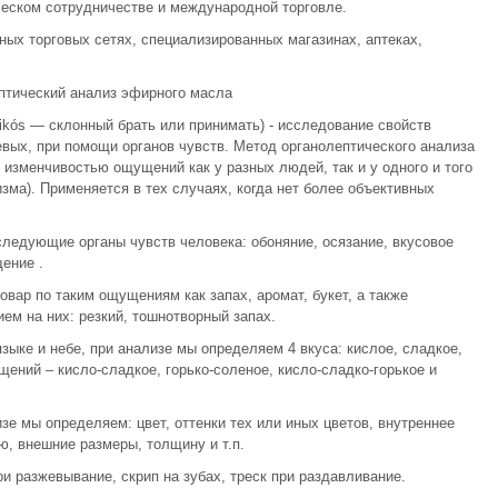
еском сотрудничестве и международной торговле.
ых торговых сетях, специализированных магазинах, аптеках,
птический анализ эфирного масла
tikós — склонный брать или принимать) - исследование свойств
вых, при помощи органов чувств. Метод органолептического анализа
 изменчивостью ощущений как у разных людей, так и у одного и того
изма). Применяется в тех случаях, когда нет более объективных
ледующие органы чувств человека: обоняние, осязание, вкусовое
ение .
вар по таким ощущениям как запах, аромат, букет, а также
м на них: резкий, тошнотворный запах.
ыке и небе, при анализе мы определяем 4 вкуса: кислое, сладкое,
щений – кисло-сладкое, горько-соленое, кисло-сладко-горькое и
е мы определяем: цвет, оттенки тех или иных цветов, внутреннее
ю, внешние размеры, толщину и т.п.
и разжевывание, скрип на зубах, треск при раздавливание.