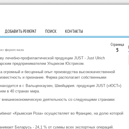
ДОБАВИТЬ РЕФЕРАТ
ПОИСК
КОНТАКТЫ
Страница
5
лиз эфирного масла
у лечебно-профилактической продукции JUST - Just Ulrich
йцарским предпринимателем Ульрихом Юстрихом.
а огромный и бесценный опыт производства высококачественной
известность и признание. Фирма располагает собственными
находится в г. Вальценхаузен, Швейцария. продукция JUST («ЮСТ»)
ем в 40 странах мира.
 внешнеэкономическую деятельность со следующими странами:
бинат «Крымская Роза» осуществляет во Францию, на долю которой
анимает Беларусь - 24,1 % от суммы всех экспортных операций.