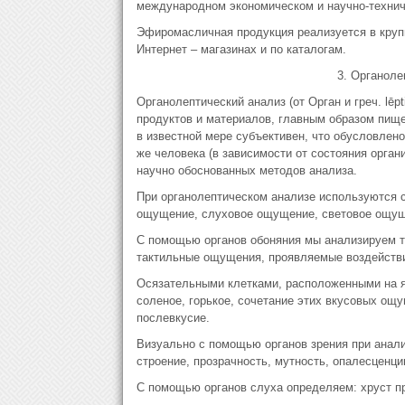
международном экономическом и научно-технич
Эфиромасличная продукция реализуется в крупн
Интернет – магазинах и по каталогам.
3. Органоле
Органолептический анализ (от Орган и греч. lēp
продуктов и материалов, главным образом пище
в известной мере субъективен, что обусловлено
же человека (в зависимости от состояния орган
научно обоснованных методов анализа.
При органолептическом анализе используются с
ощущение, слуховое ощущение, световое ощущ
С помощью органов обоняния мы анализируем то
тактильные ощущения, проявляемые воздействие
Осязательными клетками, расположенными на яз
соленое, горькое, сочетание этих вкусовых ощу
послевкусие.
Визуально с помощью органов зрения при анализ
строение, прозрачность, мутность, опалесценци
С помощью органов слуха определяем: хруст пр