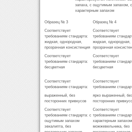
запаха, с ощутимым запахом, 
характерным запахом
Образец № 3
Образец № 4
Соответствует
Соответствует
требованиям стандарта:
требованиям стандар
жидкая, однородная,
жидкая, однородная,
прозрачная консистенция
прозрачная консисте
Соответствует
Соответствует
требованиям стандарта:
требованиям стандар
бесцветная
бесцветная
Соответствует
Соответствует
требованиям стандарта:
требованиям стандар
выраженный, без
ярко выраженный, бе
посторонних привкусов
посторонних привкус
Соответствует
Соответствует
требованиям стандарта: с
требованиям стандарт
ощутимым запахом
характерным запахом
эвкалипта, без
можжевельника, без
посторонних запахов
посторонних запахов