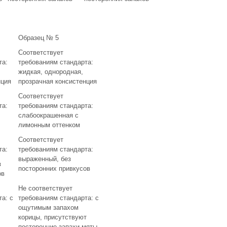
с
Образец № 5
Соответствует
та:
требованиям стандарта:
жидкая, однородная,
нция
прозрачная консистенция
Соответствует
та:
требованиям стандарта:
слабоокрашенная с
лимонным оттенком
Соответствует
та:
требованиям стандарта:
выраженный, без
з
посторонних привкусов
ов
Не соответствует
а: с
требованиям стандарта: с
ощутимым запахом
корицы, присутствуют
посторонние запахи мяты