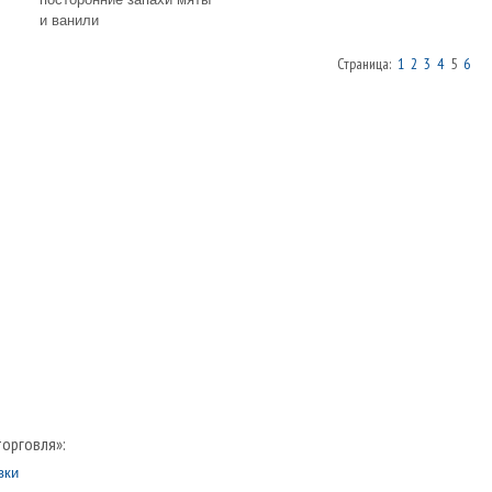
и ванили
Страница:
1
2
3
4
5
6
торговля»:
вки