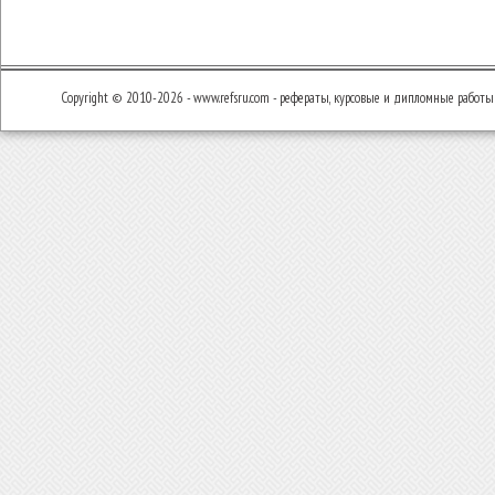
Copyright © 2010-2026 - www.refsru.com - рефераты, курсовые и дипломные работы