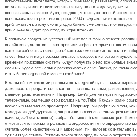
искусственном интеллекте, который обучается, развивается, способе
вступать в диалог и гибко менять тактику по его ходу. Футуристы,
основываясь на законе Мура, ожидают, что искусственный интеллект
использоваться в рекламе не ранее 2030 г. Однако никто не мешает
приближаться к этому сколь угодно близко уже сейчас, и очевидно, чт
приближение будет происходить стремительно.
К попыткам создать искусственный интеллект можно отнести различ
онлайн-консультантов — аватаров или инфов, которые пытаются поня
вашу потребность с помощью объема заложенного интеллекта и набо
слов. Пока они могут рассматриваться, скорее, в качестве игрушек, н
временем поисковые системы будут получать о нас все больше знани
если мы будем все больше рассказывать о себе. Значит, реклама см
стать более адресной и менее назойливой.
В дальнейшем развитии рекламы есть и другой путь — мимикрироват
даже просто превратиться в контент: познавательный, развивающий, 
главное, развлекательный. Например, Levi’s уже не первый год эконо
телерекламе, размещая свои ролики на YouTube. Каждый ролик собир
несколько миллионов просмотров. Например, микрофильм о том, как 
молодых людей дурачится, запрыгивая в джинсы с самых разных ме
(качели, заборы, машины), собрал больше 5,5 млн просмотров. Важно
отметить, что просмотр роликов на видеохостинге по определению м
считать более качественным и адресным, т.к. человек сознательно в
ту или иную ссылку. Рекламу такого типа вряд ли можно встретить на