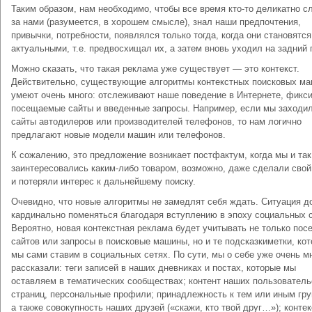
Таким образом, нам необходимо, чтобы все время кто-то деликатно с
за нами (разумеется, в хорошем смысле), знал наши предпочтения,
привычки, потребности, появлялся только тогда, когда они становятся
актуальными, т.е. предвосхищал их, а затем вновь уходил на задний 
Можно сказать, что такая реклама уже существует — это контекст.
Действительно, существующие алгоритмы контекстных поисковых м
умеют очень много: отслеживают наше поведение в Интернете, фикс
посещаемые сайты и введенные запросы. Например, если мы заходил
сайты автодилеров или производителей телефонов, то нам логично
предлагают новые модели машин или телефонов.
К сожалению, это предложение возникает постфактум, когда мы и так
заинтересовались каким-либо товаром, возможно, даже сделали свой
и потеряли интерес к дальнейшему поиску.
Очевидно, что новые алгоритмы не замедлят себя ждать. Ситуация 
кардинально поменяться благодаря вступлению в эпоху социальных с
Вероятно, новая контекстная реклама будет учитывать не только по
сайтов или запросы в поисковые машины, но и те подсказкиметки, ко
мы сами ставим в социальных сетях. По сути, мы о себе уже очень м
рассказали: теги записей в наших дневниках и постах, которые мы
оставляем в тематических сообществах; контент наших пользователь
страниц, персональные профили; принадлежность к тем или иным гру
а также совокупность наших друзей («скажи, кто твой друг…»); контек