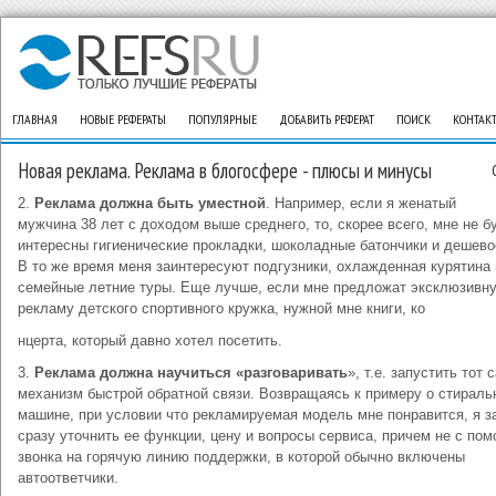
ГЛАВНАЯ
НОВЫЕ РЕФЕРАТЫ
ПОПУЛЯРНЫЕ
ДОБАВИТЬ РЕФЕРАТ
ПОИСК
КОНТАК
Новая реклама. Реклама в блогосфере - плюсы и минусы
2.
Реклама должна быть уместной
. Например, если я женатый
мужчина 38 лет с доходом выше среднего, то, скорее всего, мне не б
интересны гигиенические прокладки, шоколадные батончики и дешево
В то же время меня заинтересуют подгузники, охлажденная курятина 
семейные летние туры. Еще лучше, если мне предложат эксклюзивн
рекламу детского спортивного кружка, нужной мне книги, ко
нцерта, который давно хотел посетить.
3.
Реклама должна научиться «разговаривать
», т.е. запустить тот
механизм быстрой обратной связи. Возвращаясь к примеру о стираль
машине, при условии что рекламируемая модель мне понравится, я з
сразу уточнить ее функции, цену и вопросы сервиса, причем не с по
звонка на горячую линию поддержки, в которой обычно включены
автоответчики.