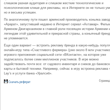
слишком разная аудитория и слишком жесткие технологические и
психологические клише для рекламы, но в Интернете он не только ум
но и весьма успешен.
По аналогичному пути пошел армянский производитель коньяка завод
«Арарат», запустивший недавно в Интернет сериал «Ахтамар». Фильм
Арменом Джигарханяном в главной роли посвящен истории Армении 
легендам этой удивительной и прекрасной страны, а коньячный бренд
не упоминается.
Еще один вариант — встроить рекламу бренда в какую-нибудь попул
онлайн-игру типа «Счастливого фермера» (уже около 8 млн участнико
игрового приложения социальной сети «ВКонтакте», на которое уже
подписалось более семи миллионов участников. В игре можно
задействовать почти все: от садового инвентаря и снеков до банковс
карты и бытовой техники. Например, сейчас в игру встроена реклама 
Lay’s и услуги банка «Уралсиб».
Страниц
Скачать реферат