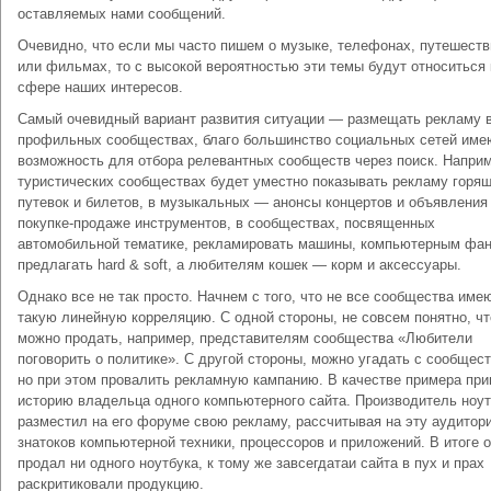
оставляемых нами сообщений.
Очевидно, что если мы часто пишем о музыке, телефонах, путешеств
или фильмах, то с высокой вероятностью эти темы будут относиться 
сфере наших интересов.
Самый очевидный вариант развития ситуации — размещать рекламу 
профильных сообществах, благо большинство социальных сетей име
возможность для отбора релевантных сообществ через поиск. Наприм
туристических сообществах будет уместно показывать рекламу горя
путевок и билетов, в музыкальных — анонсы концертов и объявления
покупке-продаже инструментов, в сообществах, посвященных
автомобильной тематике, рекламировать машины, компьютерным фа
предлагать hard & soft, а любителям кошек — корм и аксессуары.
Однако все не так просто. Начнем с того, что не все сообщества име
такую линейную корреляцию. С одной стороны, не совсем понятно, чт
можно продать, например, представителям сообщества «Любители
поговорить о политике». С другой стороны, можно угадать с сообщес
но при этом провалить рекламную кампанию. В качестве примера при
историю владельца одного компьютерного сайта. Производитель ноу
разместил на его форуме свою рекламу, рассчитывая на эту аудито
знатоков компьютерной техники, процессоров и приложений. В итоге о
продал ни одного ноутбука, к тому же завсегдатаи сайта в пух и прах
раскритиковали продукцию.