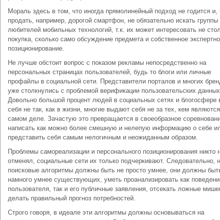
Мораль здесь в том, что иногда прямолинейный подход не годится и,
продать, например, дорогой смартфон, не обязательно искать группы
любителей мобильных технологий, т.к. их может интересовать не сто
покупка, сколько само обсуждение предмета и собственное экспертн
позиционирование.
Не лучше обстоит вопрос с показом рекламы непосредственно на
персональных страницах пользователей, будь то блоги или личные
профайлы в социальной сети. Представители порталов и многих брен
уже столкнулись с проблемой верификации пользовательских данных
Довольно большой процент людей в социальных сетях и блогосфере 
себя не так, как в жизни, многие выдают себя не за тех, кем являются
самом деле. Зачастую это превращается в своеобразное соревновани
написать как можно более смешную и нелепую информацию о себе и
представить себя самым нелогичным и неожиданным образом.
Проблемы самореализации и персонального позиционирования никто 
отменял, социальные сети их только подчеркивают. Следовательно, 
поисковые алгоритмы должны быть не просто умнее, они должны быт
намного умнее существующих, уметь проанализировать как поведени
пользователя, так и его публичные заявления, отсекать ложные мише
делать правильный прогноз потребностей.
Строго говоря, в идеале эти алгоритмы должны основываться на