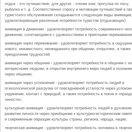
отдых - это путешествие, для других - чтение книг, прогулка по лесу,
рыбалка и т. д. Соответственно спросу и мотивации путешествий в пр
туристского обслуживания складываются следующие виды анимации
удовлетворяющие различные потребности туристов (отдыхающих):
анимация в движении - удовлетворяет потребность современного чел
движении, сочетающемся с удовольствием и приятными переживания
анимация через переживание - удовлетворяет потребность в ощущен
нового, неизвестного, неожиданного при общении, открытиях, а также
преодолении трудностей;
анимация через общение - удовлетворяет потребности в общении с н
интересными людьми, в открытии внутреннего мира людей и познании
через общение;
анимация через успокоение - удовлетворяет потребность людей в
психологической разгрузке от повседневной усталости через успокое
уединение, контакт с природой, а также потребность в покое и «празд
лености»;
культурная анимация - удовлетворяет потребность людей в духовном
развитии личности через приобщение к культурно-историческим памя
и современным образцам культуры страны, региона, народа, нации;
творческая анимация - удовлетворяет потребность человека в творче