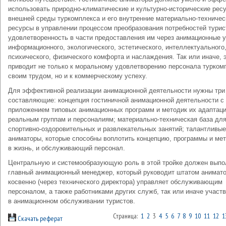
использовать природно-климатические и культурно-исторические рес
внешней среды туркомплекса и его внутренние материально-техничес
ресурсы в управлении процессом преобразования потребностей турис
удовлетворенность в части предоставления им через анимационные 
информационного, экологического, эстетического, интеллектуального
психического, физического комфорта и наслаждения. Так или иначе, 
приводит не только к моральному удовлетворению персонала турком
своим трудом, но и к коммерческому успеху.
Для эффективной реализации анимационной деятельности нужны три
составляющие: концепция гостиничной анимационной деятельности с
приложением типовых анимационных программ и методик их адаптаци
реальным группам и персоналиям; материально-техническая база дл
спортивно-оздоровительных и развлекательных занятий; талантливые
аниматоры, которые способны воплотить концепцию, программы и ме
в жизнь, и обслуживающий персонал.
Центральную и системообразующую роль в этой тройке должен выпо
главный анимационный менеджер, который руководит штатом анимато
косвенно (через технического директора) управляет обслуживающим
персоналом, а также работниками других служб, так или иначе учас
в анимационном обслуживании туристов.
Страница:
1
2
3
4
5
6
7
8
9
10
11
12
1
Скачать реферат