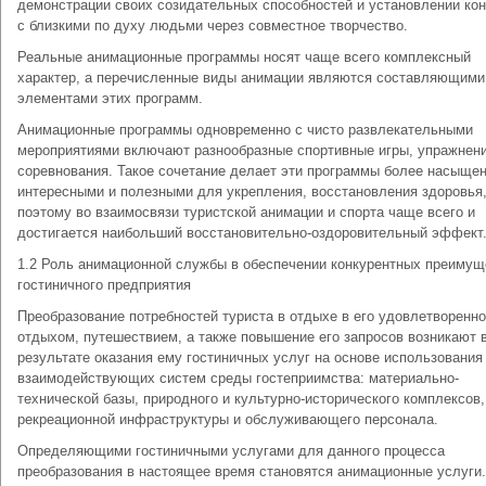
демонстрации своих созидательных способностей и установлении кон
с близкими по духу людьми через совместное творчество.
Реальные анимационные программы носят чаще всего комплексный
характер, а перечисленные виды анимации являются составляющими
элементами этих программ.
Анимационные программы одновременно с чисто развлекательными
мероприятиями включают разнообразные спортивные игры, упражнени
соревнования. Такое сочетание делает эти программы более насыще
интересными и полезными для укрепления, восстановления здоровья
поэтому во взаимосвязи туристской анимации и спорта чаще всего и
достигается наибольший восстановительно-оздоровительный эффект
1.2 Роль анимационной службы в обеспечении конкурентных преимущ
гостиничного предприятия
Преобразование потребностей туриста в отдыхе в его удовлетворенн
отдыхом, путешествием, а также повышение его запросов возникают 
результате оказания ему гостиничных услуг на основе использования
взаимодействующих систем среды гостеприимства: материально-
технической базы, природного и культурно-исторического комплексов,
рекреационной инфраструктуры и обслуживающего персонала.
Определяющими гостиничными услугами для данного процесса
преобразования в настоящее время становятся анимационные услуги.