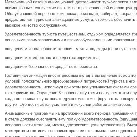
Материальной базой в анимационной деятельности туркомплекса явл
анимационные технические системы его рекреационной инфраструкту
Обслуживающий персонал комплекса производит, собирает, сохраняе
предоставляет туристам анимационные услуги, стремясь обеспечить
высокое качество обслуживания.
Удовлетворенность туриста путешествием, отдыхом определяется тр
основными взаимозависимыми и взаимообусловленными факторами:
ощущением исполненности желания, мечты, надежды (цели путешест
ощущением комфортности среды гостеприимства;
ощущением безопасности среды гостеприимства.
Гостиничная анимация вносит весомый вклад в выполнение всех этих
условий положительного преобразования потребностей туриста в его
удовлетворенность, используя при этом все упомянутые системы ср
гостеприимства. Ощущение безопасности у гостя наступает в том слу
когда он начинает чувствовать дружескую атмосферу в отеле вокруг 
других. Это достигается усилиями и искусной работой аниматоров.
Анимационные программы на протяжении всего периода пребывания т
в отеле должны обеспечить ему полную удовлетворенность (ощущен
исполненности желания, мечты, достижения цели путешествия). Выс
мастерством гостиничного аниматора является выявление подсознат
мотивов путешествия. Гостиничные аниматоры должны умело и эффе