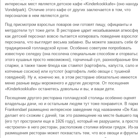
интересных мест является детское кафе «Kinderkookkafe» (оно наход
Vondelpark). Отличие этого кафе от других заключается в том, что
персоналом в нем являются дети.
Под присмотром взрослых поваров они готовят пищу, официанты и
метрдотели тут тоже дети. В ресторане царит незабываемая атмосфер
как детский персонал вовсю пытается копировать поведение взросло
персонала, что выглядит весьма забавно. Вы можете заказать себе 
традиционной голландской кухни. Особенно советуем попробовать
известную селедку (она посолена специальным способом и оторватьс
этого кушанья просто невозможно), горчичный суп, разнообразные бл
спаржи, а также такие блюда как стампот (картофель, капуста, сало и
копченые сосиски) или хутспот (картофель либо овощи с тушеной
говядиной). Ну и, конечно же, в этом ресторане обязательно имеются
меню разные виды мороженого и других десертов. От посещения
«Kinderkookkafe» останетесь довольны и вы, и ваши дети.
Посещение другого ресторана голландской столицы особенно оценят
владельцы дачи, но и остальным людям тут тоже понравится. В парк
Frankendael размещено интересное заведение под названием «De Kas
делает его схожим с дачей, так это размещение на месте бывшего па
(его тут простроили еще в 1926 году), который не разрушили, а просто
«встроили» в него ресторан, расположив столики вблизи грядок. Из-за
размещения ресторан может похвастать тем, что все овощи и фрукты