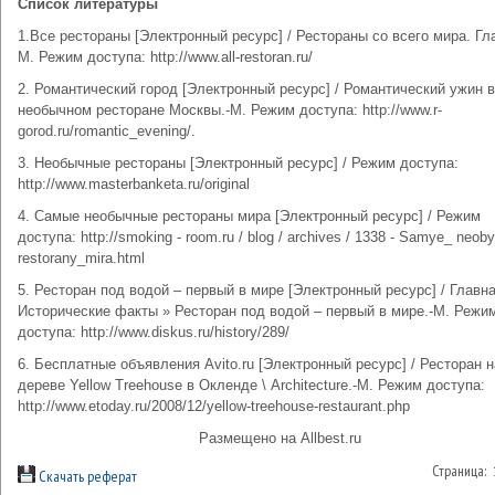
Список литературы
1.Все рестораны [Электронный ресурс] / Рестораны со всего мира. Гла
М. Режим доступа: http://www.all-restoran.ru/
2. Романтический город [Электронный ресурс] / Романтический ужин в
необычном ресторане Москвы.-М. Режим доступа: http://www.r-
gorod.ru/romantic_evening/.
3. Необычные рестораны [Электронный ресурс] / Режим доступа:
http://www.masterbanketa.ru/original
4. Самые необычные рестораны мира [Электронный ресурс] / Режим
доступа: http://smoking - room.ru / blog / archives / 1338 - Samye_ neob
restorany_mira.html
5. Ресторан под водой – первый в мире [Электронный ресурс] / Главна
Исторические факты » Ресторан под водой – первый в мире.-М. Режи
доступа: http://www.diskus.ru/history/289/
6. Бесплатные объявления Avito.ru [Электронный ресурс] / Ресторан н
дереве Yellow Treehouse в Окленде \ Architecture.-М. Режим доступа:
http://www.etoday.ru/2008/12/yellow-treehouse-restaurant.php
Размещено на Allbest.ru
Страница:
Скачать реферат