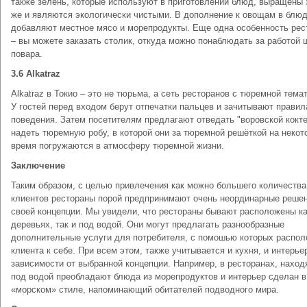
также зелень, которые используют в приготовлении блюд, выращены 
же и являются экологически чистыми. В дополнение к овощам в блю
добавляют местное мясо и морепродукты. Еще одна особенность рес
– вы можете заказать столик, откуда можно понаблюдать за работой 
повара.
3.6 Alkatraz
Alkatraz в Токио – это не тюрьма, а сеть ресторанов с тюремной тема
У гостей перед входом берут отпечатки пальцев и зачитывают правил
поведения. Затем посетителям предлагают отведать "воровской кокте
надеть тюремную робу, в которой они за тюремной решёткой на некот
время погружаются в атмосферу тюремной жизни.
Заключение
Таким образом, с целью привлечения как можно большего количества
клиентов рестораны порой предпринимают очень неординарные решен
своей концепции. Мы увидели, что рестораны бывают расположены ка
деревьях, так и под водой. Они могут предлагать разнообразные
дополнительные услуги для потребителя, с помошью которых распол
клиента к себе. При всем этом, также учитывается и кухня, и интерье
зависимости от выбранной концепции. Например, в ресторанах, нахо
под водой преобладают блюда из морепродуктов и интерьер сделан в
«морском» стиле, напоминающий обитателей подводного мира.