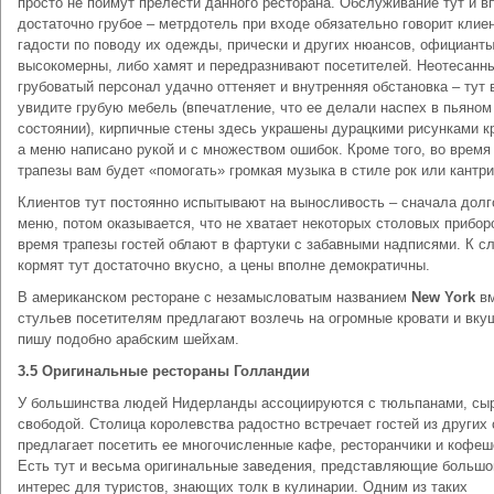
просто не поймут прелести данного ресторана. Обслуживание тут и в
достаточно грубое – метрдотель при входе обязательно говорит клие
гадости по поводу их одежды, прически и других нюансов, официант
высокомерны, либо хамят и передразнивают посетителей. Неотесанн
грубоватый персонал удачно оттеняет и внутренняя обстановка – тут 
увидите грубую мебель (впечатление, что ее делали наспех в пьяном
состоянии), кирпичные стены здесь украшены дурацкими рисунками к
а меню написано рукой и с множеством ошибок. Кроме того, во время
трапезы вам будет «помогать» громкая музыка в стиле рок или кантри
Клиентов тут постоянно испытывают на выносливость – сначала долг
меню, потом оказывается, что не хватает некоторых столовых прибор
время трапезы гостей облают в фартуки с забавными надписями. К сл
кормят тут достаточно вкусно, а цены вполне демократичны.
В американском ресторане с незамысловатым названием
New York
вм
стульев посетителям предлагают возлечь на огромные кровати и вку
пишу подобно арабским шейхам.
3.5 Оригинальные рестораны Голландии
У большинства людей Нидерланды ассоциируются с тюльпанами, сы
свободой. Столица королевства радостно встречает гостей из других 
предлагает посетить ее многочисленные кафе, ресторанчики и кофеш
Есть тут и весьма оригинальные заведения, представляющие большо
интерес для туристов, знающих толк в кулинарии. Одним из таких