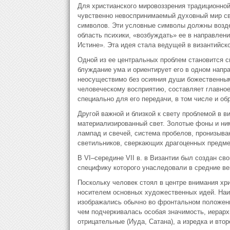
Для христианского мировоззрения традиционно
чувственно невоспринимаемый духовный мир св
символов. Эти условные символы должны возде
область психики, «возбуждать» ее в направлен
Истине». Эта идея стала ведущей в византийско
Одной из ее центральных проблем становится с
блуждание ума и ориентирует его в одном напр
неосуществимо без осияния души божественным
человеческому восприятию, составляет главно
специально для его передачи, в том числе и об
Другой важной и близкой к свету проблемой в в
материализированный свет. Золотые фоны и ним
лампад и свечей, система пробелов, пронизыва
светильников, сверкающих драгоценных предмето
В VI–середине VII в. в Византии был создан св
специфику которого унаследовали в средние ве
Поскольку человек стоял в центре внимания хр
носителем основных художественных идей. Наи
изображались обычно во фронтальном положени
чем подчеркивалась особая значимость, иерарх
отрицательные (Иуда, Сатана), а изредка и вто