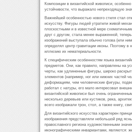
Композиции в византийской живописи, особенно 
устойчивости, что выражало непреходящую зна
Важнейшей особенностью нового стиля стал отк
искусству. Фигуры людей утратили живой механ
плоскостными и в известной мере схематичным
друг с другом, стала менее выраженной, теперь
изображений выступала обычно голова (или нимб
определял центр гравитации иконы. Поэтому в не
иллюзию их нематериальности.
К специфическим особенностям языка византий
предметов. Они, как правило, направлены на у
черты, как удлиненные фигуры, широко раскрыт
элементов (например, ног или нижних частей че
деформациям, чем человеческие фигуры, подве
работал с натуры, его мало интересовал внешн
византийской живописи был очень ограниченны
несколько деревьев или кустиков, река, архит
всего изображали трон, стол, а также книгу, сви
Для византийского искусства характерен принц
изображения представляли небольшой ряд ясны
православного региона художественными значе
иконографическими инвариантами, являются: же