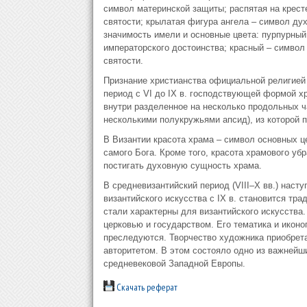
символ материнской защиты; распятая на крест
святости; крылатая фигура ангела – символ дух
значимость имели и основные цвета: пурпурный 
императорского достоинства; красный – символ
святости.
Признание христианства официальной религией
период с VI до IX в. господствующей формой х
внутри разделенное на несколько продольных 
несколькими полукружьями апсид), из которой 
В Византии красота храма – символ основных ц
самого Бога. Кроме того, красота храмового у
постигать духовную сущность храма.
В средневизантийский период (VIII–Х вв.) нас
византийского искусства с IX в. становится тра
стали характерны для византийского искусства
церковью и государством. Его тематика и икон
преследуются. Творчество художника приобрета
авторитетом. В этом состояло одно из важнейши
средневековой Западной Европы.
Скачать реферат