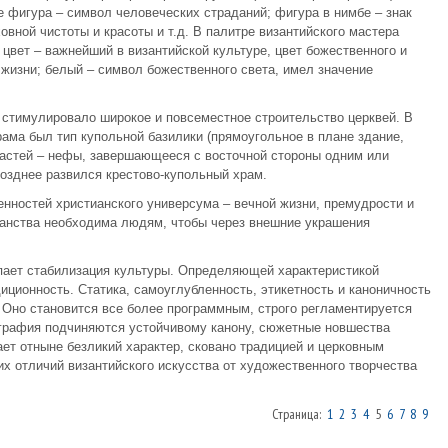
е фигура – символ человеческих страданий; фигура в нимбе – знак
овной чистоты и красоты и т.д. В палитре византийского мастера
цвет – важнейший в византийской культуре, цвет божественного и
 жизни; белый – символ божественного света, имел значение
 стимулировало широкое и повсеместное строительство церквей. В
рама был тип купольной базилики (прямоугольное в плане здание,
частей – нефы, завершающееся с восточной стороны одним или
позднее развился крестово-купольный храм.
енностей христианского универсума – вечной жизни, премудрости и
бранства необходима людям, чтобы через внешние украшения
тупает стабилизация культуры. Определяющей характеристикой
диционность. Статика, самоуглубленность, этикетность и каноничность
. Оно становится все более программным, строго регламентируется
ография подчиняются устойчивому канону, сюжетные новшества
ет отныне безликий характер, сковано традицией и церковным
х отличий византийского искусства от художественного творчества
Страница:
1
2
3
4
5
6
7
8
9