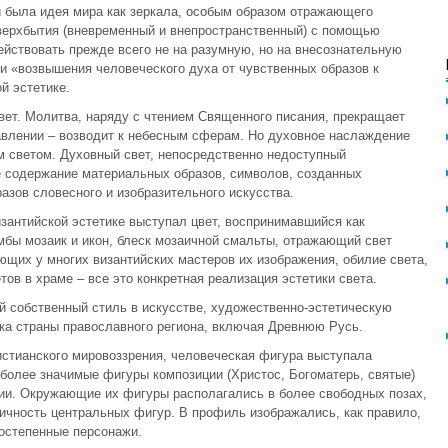
й была идея мира как зеркала, особым образом отражающего
ерхбытия (вневременный и внепространственный) с помощью
йствовать прежде всего не на разумную, но на внесознательную
ии «возвышения человеческого духа от чувственных образов к
й эстетике.
вет. Молитва, наряду с чтением Священного писания, прекращает
авлении – возводит к небесным сферам. Но духовное наслаждение
 светом. Духовный свет, непосредственно недоступный
е содержание материальных образов, символов, созданных
разов словесного и изобразительного искусства.
изантийской эстетике выступал цвет, воспринимавшийся как
бы мозаик и икон, блеск мозаичной смальты, отражающий свет
ющих у многих византийских мастеров их изображения, обилие света,
в в храме – все это конкретная реализация эстетики света.
ой собственный стиль в искусстве, художественно-эстетическую
ка страны православного региона, включая Древнюю Русь.
истианского мировоззрения, человеческая фигура выступала
более значимые фигуры композиции (Христос, Богоматерь, святые)
и. Окружающие их фигуры располагались в более свободных позах,
ичность центральных фигур. В профиль изображались, как правило,
ростепенные персонажи.