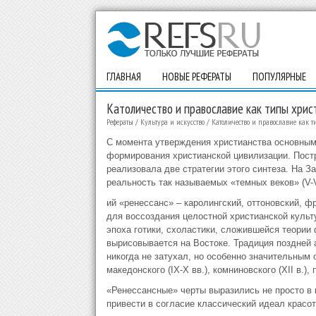
ГЛАВНАЯ
НОВЫЕ РЕФЕРАТЫ
ПОПУЛЯРНЫЕ
Католичество и православие как типы хрис
Рефераты
/
Культура и искусство
/
Католичество и православие как 
С момента утверждения христианства основным
формирования христианской цивилизации. Постр
реализовала две стратегии этого синтеза. На З
реальность так называемых «темных веков» (V-V
ий «ренессанс» – каролингский, оттоновский, ф
для воссоздания целостной христианской культу
эпоха готики, схоластики, сложившейся теории
вырисовывается на Востоке. Традиция поздней а
никогда не затухал, но особенно значительным
македонского (IX-X вв.), комниновского (XII в.),
«Ренессансные» черты выразились не просто в 
привести в согласие классический идеал красо