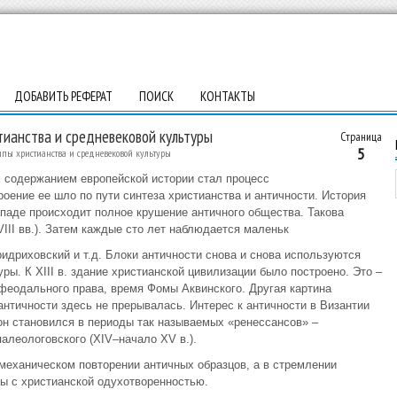
ДОБАВИТЬ РЕФЕРАТ
ПОИСК
КОНТАКТЫ
тианства и средневековой культуры
Страница
5
типы христианства и средневековой культуры
 содержанием европейской истории стал процесс
оение ее шло по пути синтеза христианства и античности. История
ападе происходит полное крушение античного общества. Такова
III вв.). Затем каждые сто лет наблюдается маленьк
ридриховский и т.д. Блоки античности снова и снова используются
ры. К XIII в. здание христианской цивилизации было построено. Это –
 феодального права, время Фомы Аквинского. Другая картина
нтичности здесь не прерывалась. Интерес к античности в Византии
 он становился в периоды так называемых «ренессансов» –
 палеологовского (XIV–начало XV в.).
механическом повторении античных образцов, а в стремлении
ты с христианской одухотворенностью.