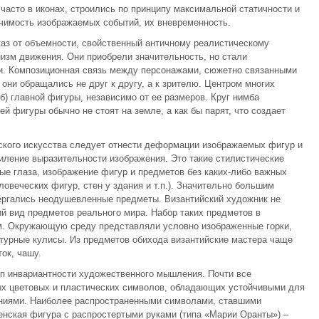
часто в иконах, строились по принципу максимальной статичности и
чимость изображаемых событий, их вневременность.
аз от объемности, свойственный античному реалистическому
изм движения. Они приобрели значительность, но стали
и. Композиционная связь между персонажами, сюжетно связанными
 они обращались не друг к другу, а к зрителю. Центром многих
) главной фигуры, независимо от ее размеров. Круг нимба
й фигуры обычно не стоят на земле, а как бы парят, что создает
ского искусства следует отнести деформации изображаемых фигур и
силение выразительности изображения. Это такие стилистические
ые глаза, изображение фигур и предметов без каких-либо важных
ловеческих фигур, стен у здания и т.п.). Значительно большим
ргались неодушевленные предметы. Византийский художник не
ий вид предметов реального мира. Набор таких предметов в
м. Окружающую среду представляли условно изображенные горки,
ектурные кулисы. Из предметов обихода византийские мастера чаще
ток, чашу.
ип инвариантности художественного мышления. Почти все
х цветовых и пластических символов, обладающих устойчивыми для
ниями. Наиболее распространенными символами, ставшими
нская фигура с распростертыми руками (типа «Марии Оранты») –