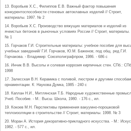
13. Воробьев Х.С., Филиппов Е.В. Важный фактор повышения
конкурентоспособности стеновых автоклавных изделий // Строит,
материалы. 1997. № 2
14. Воробьев Х.С. Производство вяжущих материалов и изделий из
ячеистых бетонов в рыночных условиях России // Строит, материалы. 
№ 1
15. Горчаков Г.И. Строительные материалы: учебное пособие для вы
учебных заведений/ Г.И. Горчаков, Ю.М. Баженов; под общ. ред.Г.И.
Горчакова. - Владимир: Союзполиграфпром, 1986. - 686 с
16. Инчик В.В. Высолы и солевая коррозия кирпичных стен. СПб.: СП
1998
17. Залесская В.Н. Керамика с поливой, люстром и другими способа
орнаментации. К: Наукова Думка, 1985 - 240 с
18. Каплан Н.И., Митлянская Т.Б. Народные художественные промыс
Учеб. Пособие. - М.: Высш. Школа, 1980. - 176 с., ил.
19. Кокоев М.Н. Перспективы применения вакуумно-порошковой
теплоизоляции в строительстве // Строит, материалы. 1998. № 3
20. Моран А. История декоративно-прикладного искусства. - М.: Искус
1982. - 577 с., ил.