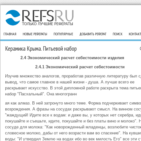
ГЛАВНАЯ
НОВЫЕ РЕФЕРАТЫ
ПОПУЛЯРНЫЕ
ДОБАВИТЬ РЕФЕРАТ
ПОИСК
КОНТАК
Керамика Крыма. Питьевой набор
2.4 Экономический расчет себестоимости изделия
2.4.1 Экономический расчет себестоимости
Изучив множество аналогов, проработав различную литературу был 
вывод, что самое главное в нашей жизни - душа. А лучше всего ее
раскрывает искусство. В этой дипломной работе раскрыта тема питье
набор "Пасхальный". Она многогранн
ая как алмаз. В ней затронуто много теме. Форма подчеркивает симв
возрождения. А фразы на сосудах раскрывают смысл. На винном сос
"жаждущий! Идите все к водам: и даже вы, у которых нет серебра, ид
покушайте и съешьте, идите, покушайте и без платы вино и молоко". 
сосуде для молока: "Как новорожденный младенцы, возлюбите чисто
словесное молоко, дабы от него возрасти вам во спасение". На кувш
воды: "И утвердил Землю на водах ибо во век милость Его" все эти с