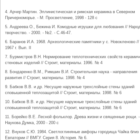
4. Арчер Мартин. Эллинистическая и римская керамика в Северном
Причерноморье. - М: Просветление, 1998 - 128 с
5. Андреева О., Бежина И. Комодные игрушки для любования // Наро
творчество. - 2000. - №2. - С.46-47.
6. Баранов И.А. 1968. Археологические памятники у с. Новокленово /
1967 г. Вып. II
7. Бурмистров В.Н. Нормирование теплотехнических свойств керамич
стеновых изделий // Строит, материалы. 1996. № 4
8. Бондаренко В.М., Римшин В.И. Строительная наука - направления
развития // Строит, материалы. 1998. № 4
9. Бабков В.В. и др. Несущие наружные трехслойные стены зданий
сповышенной теплозащитой // Строит, материалы. 1998. № 6
10. Бабков В.В. и др. Несущие наружные трехслойные стены зданий
сповышенной теплозащитой // Строит, материалы. 1998. № 6
11. Борейко В.Е. Лесной фольклор. Древа жизни и священные рощи. -
Наукова Думка, 2000 - 200 с
12. Внуков С.Ю. 1984. Светлоглиняные амфоры городища Чайка близ
Евпатории // ВМГУ. Серия 8. История. № 6.