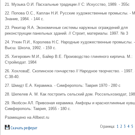
21. Музыка О.И. Пасхальные традиции // С: Искусство, 1989. - 355с
22. Попова О.С., Каплан Н.И. Русские художественные промыслы. - М
Знание, 1984. - 144 с.
23. Рекитар Я.А. Экономичные системы наружных ограждений для
реконструкции панельных зданий. // Строит, материалы. 1997. № 3
24. Уткин П.И., Королева Н.С. Народные художественные промыслы. -
Высш. Школа, 1992. - 159 с.
25. Хигерович М.И., Байер В.Е. Производство глиняного кирпича. М.:
Стройиздат. 1984
26. ХохловаЕ. Скопинское гончарство // Народное творчество. - 1997. 
С.38-40.
27. Шмидт Е.А. Керамика. - Симферополь: Таврия 1970 - 280 с
28. Шепелев A. M. Как построить сельский дом. Россельхозиздат, 19
29. Якобсон АЛ. Привозная керамика. Амфоры и красноглиняные кувш
Симферополь: Таврия, 1955 - 180 с.
Размещено на Allbest.ru
Страница:
1
2
3
4
5
Скачать реферат