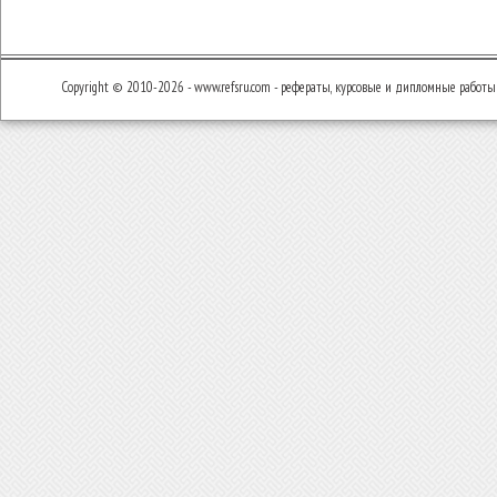
Copyright © 2010-2026 - www.refsru.com - рефераты, курсовые и дипломные работы