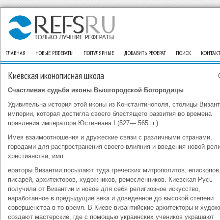
ГЛАВНАЯ
НОВЫЕ РЕФЕРАТЫ
ПОПУЛЯРНЫЕ
ДОБАВИТЬ РЕФЕРАТ
ПОИСК
КОНТАК
Киевская иконописная школа
Счастливая судьба иконы Вышгородской Богородицы
Удивительна история этой иконы из Константинополя, столицы Визан
империи, которая достигла своего блестящего развития во времена
правления императора Юстиниана I (527— 565 гг.)
Имея взаимоотношения и дружеские связи с различными странами,
городами для распространения своего влияния и введения новой рел
христианства, имп
ераторы Византии посылают туда греческих митрополитов, епископов
писарей, архитекторов, художников, ремесленников. Киевская Русь
получила от Византии и новое для себя религиозное искусство,
наработанное в предыдущие века и доведенное до высокой степени
совершенства в то время. В Киеве византийские архитекторы и худож
создают мастерские, где с помощью украинских учеников украшают