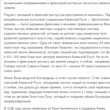
мозаичными изображениями и фресковой росписью несколько киевск
храмов.
Рядом с мозаикой и фреской быстро распространяется иконопись. Пе
монументальное культовое сооружение Киевской Руси — Десятинная
церковь — была украшена фресками и иконами, привезенными из Виз
Очень быстро киевские мастера создали собственную систему
художественных ценностей, которая на долгие годы начертила пути
развития украинского искусства, содействовала созданию националь
художественных школ. Одну из таких прекрасных икон начала ХII век
известную под названием «Великая Панагия», исследователи и относ
киевской школе (иконописи), которая лишний раз подтверждает тот фа
в ХII—ХIII веке Киев был центром иконописи Киевской Руси. Но если
мозаику и фресковую роспись мы можем увидеть и сейчас, например,
Соборе святой Софии в Киеве, то икон ХI—начала ХII века сохранило
очень мало.
Иконе Вышгородской Богородицы в этом случае повезло. Став главн
святыней Киевской Руси, объединив тысячи людей на основе братско
и любви, она дошла до наших времен, хотя и потеряла свой первона
вид. Церковная традиция появления иконы относит к I веку, называя 
этом ее автором Апостола Луку, который в создании образа Богород
непревзойденным.
В 1136 году икона привезена из Константинополя и подарена Киеву.