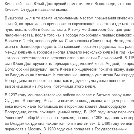
Киевский князь Юрий Долгорукий поместил ее в Вышгороде, что под
Киевом. Оттуда и название иконы.
Вышгород был в то время излюбленным местом пребывания киевских
князей, которых давно приворожила окружающая красота и где можн
чувствовать себя в безопасности. К тому же Вышгород был центром
паломничества, после того как в городе похоронили первых киевских
Бориса и Глеба, коварно убитых Святополком (Окаянным). Но задерж
икона в Вышгороде недолго. За киевский престол продолжались расп
между князьями, городом иногда владело несколько князей в год, ка
которых претендовал на верховенство в династии Рюриковичей. В 115
сын Юрия Долгорукого, владимиро-суздальский князь Андрей, по пр
Боголюбский разрушил часть Киева и хищнически похитив икону, выв
во Владимир-на-Клязьме. К сожалению, никогда уже икона Вышгород
Богородицы не вернется к нам, как и другие культурные ценности,
вывозившиеся из Украины потомками этого князя.
В 1237 году монголо-татарское войско во главе с Батыем разрушило
Суздаль, Владимир, Рязань и похитило оклад иконы, а еще через по
века войско хана Тохтамыша во второй раз крадет Вышгородскую
Богородицу, опять похищая ценный оклад. В 1395 году икону перенос
Успенский собор Московского Кремля, но после 1395 года опять воз
во Владимир, где она находится почти целый век. В 1480 году ее пов
переносят в Москву. В 1930 году она попадает в Государственный