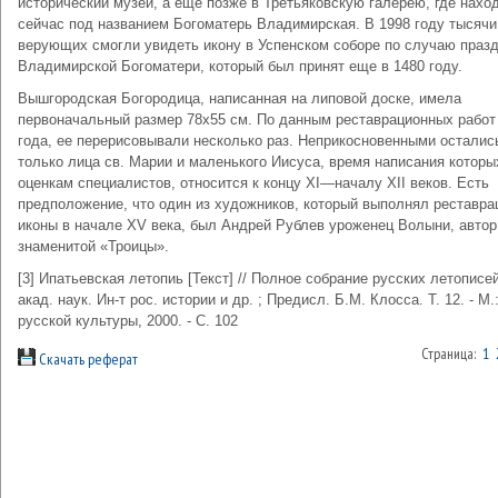
исторический музей, а еще позже в Третьяковскую галерею, где нахо
сейчас под названием Богоматерь Владимирская. В 1998 году тысячи
верующих смогли увидеть икону в Успенском соборе по случаю праз
Владимирской Богоматери, который был принят еще в 1480 году.
Вышгородская Богородица, написанная на липовой доске, имела
первоначальный размер 78х55 см. По данным реставрационных работ
года, ее перерисовывали несколько раз. Неприкосновенными осталис
только лица св. Марии и маленького Иисуса, время написания которы
оценкам специалистов, относится к концу ХI—началу ХII веков. Есть
предположение, что один из художников, который выполнял реставр
иконы в начале XV века, был Андрей Рублев уроженец Волыни, автор
знаменитой «Троицы».
[3] Ипатьевская летопиь [Текст] // Полное собрание русских летописей
акад. наук. Ин-т рос. истории и др. ; Предисл. Б.М. Клосса. Т. 12. - М.
русской культуры, 2000. - С. 102
Страница:
1
Скачать реферат