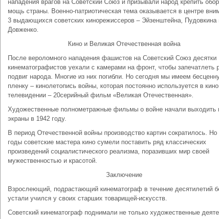
нападения врагов на Советский Союз и призывали народ крепить обо
мощь страны. Военно-патриотическая тема оказывается в центре вни
3 выдающихся советских кинорежиссеров – Эйзенштейна, Пудовкина 
Довженко.
Кино и Великая Отечественная война
После вероломного нападения фашистов на Советский Союз десятки
кинематографистов уехали с камерами на фронт, чтобы запечатлеть 
подвиг народа. Многие из них погибли. Но сегодня мы имеем бесценн
пленку – кинолетопись войны, которая постоянно используется в кино
телевидении – 20серийный фильм «Великая Отечественная».
Художественные полнометражные фильмы о войне начали выходить 
экраны в 1942 году.
В период Отечественной войны производство картин сократилось. Но 
годы советские мастера кино сумели поставить ряд классических
произведений социалистического реализма, поразивших мир своей
мужественностью и красотой.
Заключение
Взрослеющий, подрастающий кинематограф в течение десятилетий б
устали учился у своих старших товарищей-искусств.
Советский кинематограф поднимали не только художественные деяте