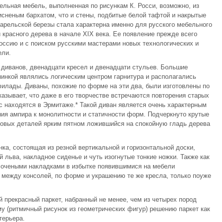
ельная мебель, выполненная по рисункам К. Росси, возможно, из
исненым бархатом, что и стены, подбитые белой тафтой и накрытые
арельской березы стала характерна именно для русского мебельного
 красного дерева в начале XIX века. Ее появление прежде всего
Россию и с поиском русскими мастерами новых технологических и
ели.
х диванов, двенадцати кресел и двенадцати стульев. Большие
инкой являлись логическим центром гарнитура и располагались
илады. Диваны, похожие по форме на эти два, были изготовлены по
казывает, что даже в его творчестве встречаются повторения старых
с находятся в Эрмитаже.* Такой диван является очень характерным
ия ампира к монолитности и статичности форм. Подчеркнуто крутые
нзовых деталей ярким пятном ложившийся на спокойную гладь дерева
ка, состоящая из резной вертикальной и горизонтальной доски,
льва, накладное сиденье и чуть изогнутые тонкие ножки. Также как
лочеными накладками в избытке появившимися на мебели
 между консолей, по форме и украшению те же кресла, только поуже
 прекрасный паркет, набранный не менее, чем из четырех пород
у (ритмичный рисунок из геометрических фигур) решению паркет как
терьера.