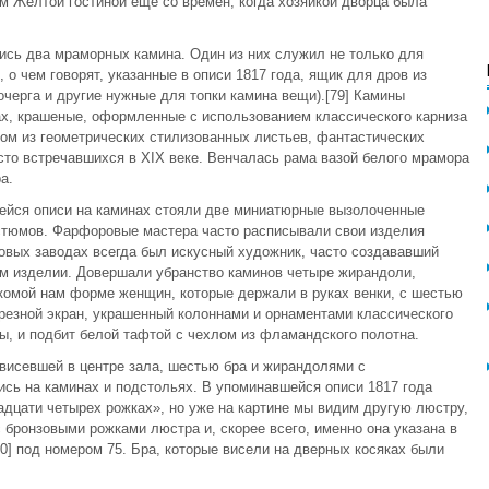
 Желтой гостиной еще со времен, когда хозяйкой дворца была
ись два мраморных камина. Один из них служил не только для
 о чем говорят, указанные в описи 1817 года, ящик для дров из
кочерга и другие нужные для топки камина вещи).[79] Камины
ах, крашеные, оформленные с использованием классического карниза
ом из геометрических стилизованных листьев, фантастических
сто встречавшихся в XIX веке. Венчалась рама вазой белого мрамора
а.
шейся описи на каминах стояли две миниатюрные вызолоченные
стюмов. Фарфоровые мастера часто расписывали свои изделия
вых заводах всегда был искусный художник, часто создававший
 изделии. Довершали убранство каминов четыре жирандоли,
акомой нам форме женщин, которые держали в руках венки, с шестью
резной экран, украшенный колоннами и орнаментами классического
ны, и подбит белой тафтой с чехлом из фламандского полотна.
висевшей в центре зала, шестью бра и жирандолями с
ись на каминах и подстольях. В упоминавшейся описи 1817 года
адцати четырех рожках», но уже на картине мы видим другую люстру,
бронзовыми рожками люстра и, скорее всего, именно она указана в
0] под номером 75. Бра, которые висели на дверных косяках были