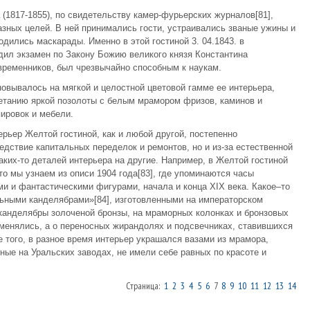
(1817-1855), по свидетельству камер-фурьерских журналов[81],
зных целей. В ней принимались гости, устраивались званые ужины и
одились маскарады. Именно в этой гостиной 3. 04.1843. в
дил экзамен по Закону Божию великого князя Константина
временников, был чрезвычайно способным к наукам.
овывалось на мягкой и целостной цветовой гамме ее интерьера,
етанию яркой позолоты с белым мрамором фризов, каминов и
ировок и мебели.
рьер Желтой гостиной, как и любой другой, постепенно
дствие капитальных переделок и ремонтов, но и из-за естественной
аких-то деталей интерьера на другие. Например, в Желтой гостиной
о мы узнаем из описи 1904 года[83], где упоминаются часы
ми и фантастическими фигурами, начала и конца XIX века. Какое–то
ьными канделябрами»[84], изготовленными на императорском
канделябры золоченой бронзы, на мраморных колонках и бронзовых
 менялись, а о переносных жирандолях и подсвечниках, ставившихся
е того, в разное время интерьер украшался вазами из мрамора,
ные на Уральских заводах, не имели себе равных по красоте и
Страница:
1
2
3
4
5
6
7
8
9
10
11
12
13
14