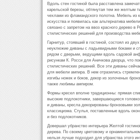
Вдоль стен гостиной была расставлена замечат
карельской березы, обтянутая тем же желтым т
чехлами из фламандского полотна. Мебель из к
искусства и появилась как альтернатива мебели
связано с запретом на ввоз красного дерево в 
стилистических решений для производства меб
Гарнитур, стоявший в гостиной, состоял из дву
неуклюжие диваны с ладьевидными боками и сп
рядом с дверьми, ведущими вдоль садовой анф
рисункам К. Росси для Аничкова дворца, что по
стилистических решений. Все эти диваны сейча
для мебели ампира. В нем отразились стремлен
изгибы ножек и боков, декор из золоченых бро
также любимы ампиром.
Формы кресел вполне традиционны: прямая спин
высокие подлокотники, завершающиеся головкой 
и диваны, кресла декорированы бронзовыми зо
классицизма. Стулья, поставленные вдоль окон
и без подлокотников.
Довершал убранство интерьера Желтой гостиной
дерева. По своему цветовому и орнаментальном
нельзя лучше подходил для убранства этого ин