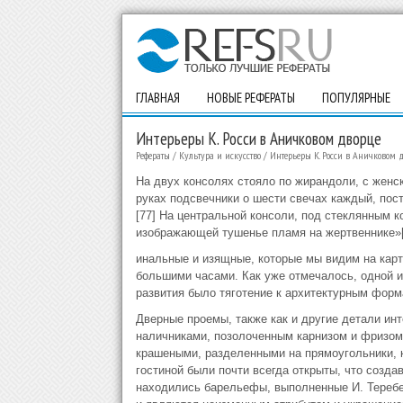
ГЛАВНАЯ
НОВЫЕ РЕФЕРАТЫ
ПОПУЛЯРНЫЕ
Интерьеры К. Росси в Аничковом дворце
Рефераты
/
Культура и искусство
/
Интерьеры К. Росси в Аничковом 
На двух консолях стояло по жирандоли, с жен
руках подсвечники о шести свечах каждый, по
[77] На центральной консоли, под стеклянным 
изображающей тушенье пламя на жертвеннике»[7
инальные и изящные, которые мы видим на карт
большими часами. Как уже отмечалось, одной и
развития было тяготение к архитектурным форм
Дверные проемы, также как и другие детали ин
наличниками, позолоченным карнизом и фризом,
крашеными, разделенными на прямоугольники, 
гостиной были почти всегда открыты, что созд
находились барельефы, выполненные И. Теребе