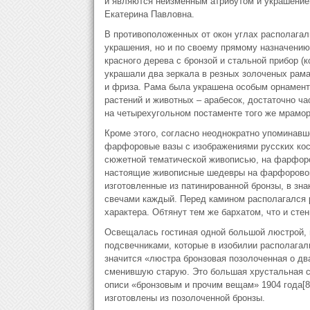
и являются неизменным атрибутом и украшением
Екатерина Павловна.
В противоположенных от окон углах располагал
украшения, но и по своему прямому назначению,
красного дерева с бронзой и стальной прибор (
украшали два зеркала в резных золоченых рам
и фриза. Рама была украшена особым орнамент
растений и животных – арабесок, достаточно ча
на четырехугольном постаменте того же мрамор
Кроме этого, согласно неоднократно упоминав
фарфоровые вазы с изображениями русских ко
сюжетной тематической живописью, на фарфоро
настоящие живописные шедевры на фарфоровом
изготовленные из патинированной бронзы, в зн
свечами каждый. Перед камином располагался 
характера. Обтянут тем же бархатом, что и сте
Освещалась гостиная одной большой люстрой, 
подсвечниками, которые в изобилии располагал
значится «люстра бронзовая позолоченная о дв
сменившую старую. Это большая хрустальная с 
описи «бронзовым и прочим вещам» 1904 года[8
изготовлены из позолоченной бронзы.