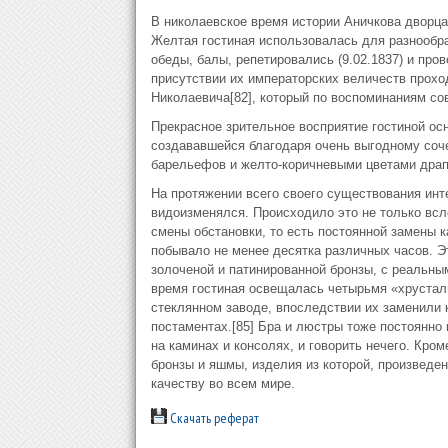
В николаевское время истории Аничкова дворца 
Желтая гостиная использовалась для разнообра
обеды, балы, репетировались (9.02.1837) и пров
присутствии их императорских величеств прохо
Николаевича[82], который по воспоминаниям со
Прекрасное зрительное восприятие гостиной осн
создававшейся благодаря очень выгодному соч
барельефов и желто-коричневыми цветами драп
На протяжении всего своего существования инте
видоизменялся. Происходило это не только всле
смены обстановки, то есть постоянной замены к
побывало не менее десятка различных часов. Эт
золоченой и патинированной бронзы, с реальны
время гостиная освещалась четырьмя «хрустал
стеклянном заводе, впоследствии их заменили 
постаментах.[85] Бра и люстры тоже постоянно
на каминах и консолях, и говорить нечего. Кром
бронзы и яшмы, изделия из которой, произведен
качеству во всем мире.
Скачать реферат