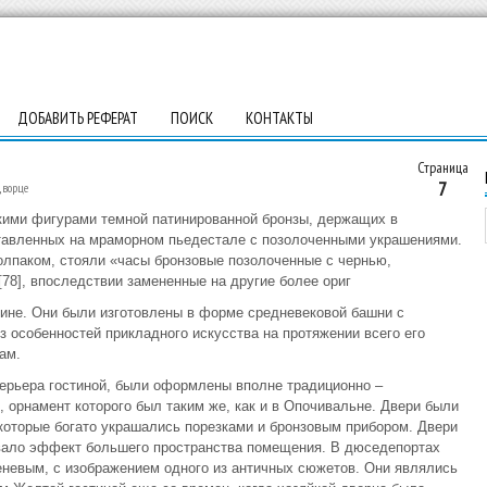
ДОБАВИТЬ РЕФЕРАТ
ПОИСК
КОНТАКТЫ
Страница
7
дворце
скими фигурами темной патинированной бронзы, держащих в
ставленных на мраморном пьедестале с позолоченными украшениями.
колпаком, стояли «часы бронзовые позолоченные с чернью,
8], впоследствии замененные на другие более ориг
ине. Они были изготовлены в форме средневековой башни с
з особенностей прикладного искусства на протяжении всего его
ам.
терьера гостиной, были оформлены вполне традиционно –
 орнамент которого был таким же, как и в Опочивальне. Двери были
которые богато украшались порезками и бронзовым прибором. Двери
авало эффект большего пространства помещения. В дюседепортах
невым, с изображением одного из античных сюжетов. Они являлись